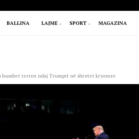
BALLINA
LAJME
SPORT
MAGAZINA
o humbet terren ndaj Trumpit në shtetet kryesore