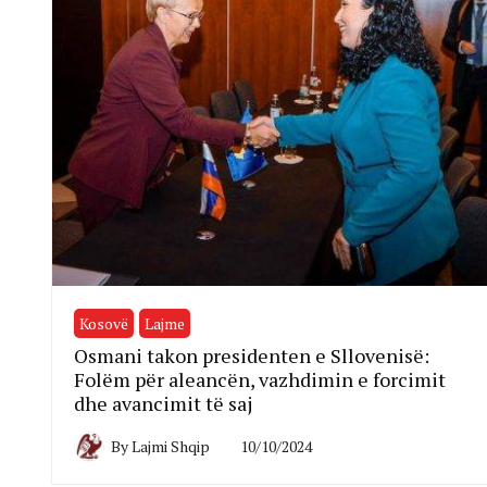
Kosovë
Lajme
Osmani takon presidenten e Sllovenisë:
Folëm për aleancën, vazhdimin e forcimit
dhe avancimit të saj
By
Lajmi Shqip
10/10/2024