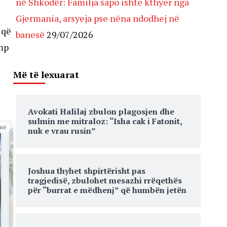
në Shkodër: Familja sapo ishte kthyer nga
Gjermania, arsyeja pse nëna ndodhej në
 që
banesë
29/07/2026
ump
Më të lexuarat
Avokati Halilaj zbulon plagosjen dhe
sulmin me mitraloz: “Isha cak i Fatonit,
më
nuk e vrau rusin”
Joshua thyhet shpirtërisht pas
tragjedisë, zbulohet mesazhi rrëqethës
për “burrat e mëdhenj” që humbën jetën