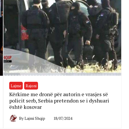
Lajme
Rajoni
Kërkime me dronë për autorin e vrasjes së
policit serb, Serbia pretendon se i dyshuari
është kosovar
By
Lajmi Shqip
18/07/2024