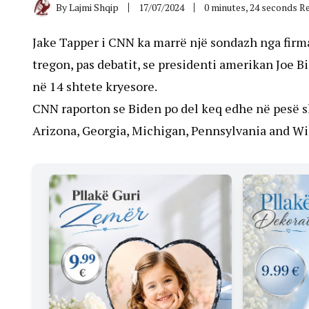
By
Lajmi Shqip
17/07/2024
0 minutes, 24 seconds R
Jake Tapper i CNN ka marrë një sondazh nga firm
tregon, pas debatit, se presidenti amerikan Joe 
në 14 shtete kryesore.
CNN raporton se Biden po del keq edhe në pesë sh
Arizona, Georgia, Michigan, Pennsylvania and Wi