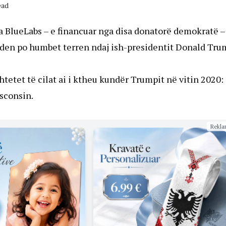
ead
a BlueLabs – e financuar nga disa donatorë demokratë –
Biden po humbet terren ndaj ish-presidentit Donald Tr
tetet të cilat ai i ktheu kundër Trumpit në vitin 2020:
sconsin.
Rekla