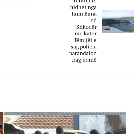
tenton të
hidhet nga
lumi Buna
në
Shkodër
me katër
fëmijët e
saj, policia
parandalon
tragjedinë