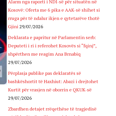
Alarm nga raporti i NDI-së për situatën në
Kosovë: Oferta me 6 pika e AAK-së shihet si
rruga për të ndalur ikjen e qytetarëve thotë
Gjini
29/07/2026
Deklarata e papritur në Parlamentin serb:
Deputeti i ri i referohet Kosovës si “fqinj”,
shpërthen me reagim Ana Brnabiq
29/07/2026
Përplasja publike pas deklaratës së
bashkëshortit të Haxhiut: Abazi i drejtohet
Kurtit për vrasjen në oborrin e QKUK-së
29/07/2026
Zbardhen detajet rrëqethëse të tragjedisë