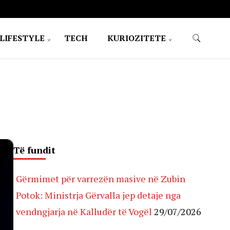
LIFESTYLE
TECH
KURIOZITETE
Të fundit
Gërmimet për varrezën masive në Zubin
Potok: Ministrja Gërvalla jep detaje nga
vendngjarja në Kalludër të Vogël
29/07/2026