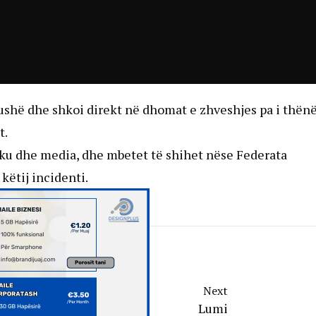
fushë dhe shkoi direkt në dhomat e zhveshjes pa i thën
t.
liku dhe media, dhe mbetet të shihet nëse Federata
këtij incidenti.
Next
Lumi