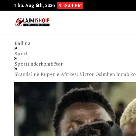
Thu. Aug 6th, 2026
5:48:02 PM
Lajmishqip.net
Lajmishqip
Ballina
Sport
Sporti ndërkombëtar
Skandal në Kupën e Afrikës: Victor Osimhen humb kont