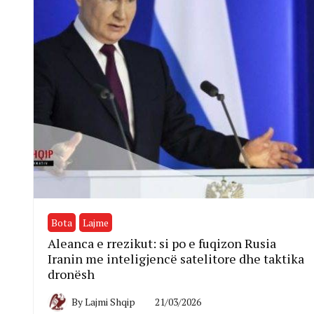
Bota
Lajme
Aleanca e rrezikut: si po e fuqizon Rusia
Iranin me inteligjencë satelitore dhe taktika
dronësh
By
Lajmi Shqip
21/03/2026