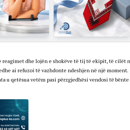
eagimet dhe lojën e shokëve të tij të ekipit, të cilët 
 edhe ai refuzoi të vazhdonte ndeshjen në një moment.
ata u qetësua vetëm pasi përzgjedhësi vendosi të bënte