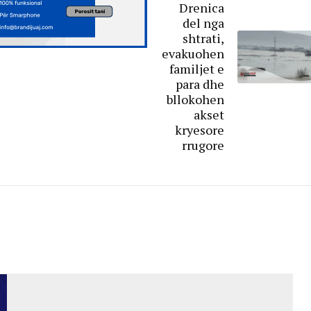
Drenica
del nga
shtrati,
evakuohen
familjet e
para dhe
bllokohen
akset
kryesore
rrugore