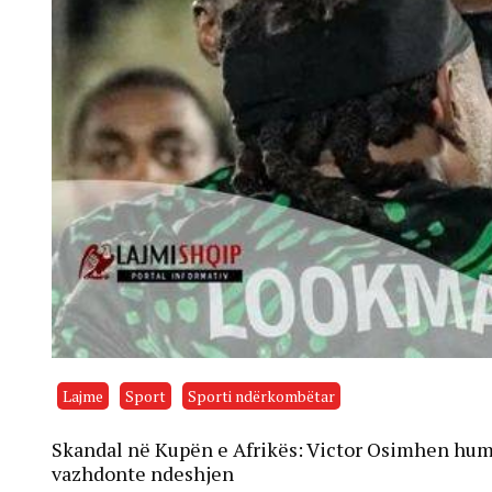
Lajme
Sport
Sporti ndërkombëtar
Skandal në Kupën e Afrikës: Victor Osimhen humb 
vazhdonte ndeshjen