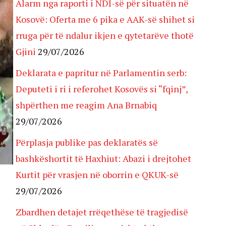
Alarm nga raporti i NDI-së për situatën në
Kosovë: Oferta me 6 pika e AAK-së shihet si
rruga për të ndalur ikjen e qytetarëve thotë
Gjini
29/07/2026
Deklarata e papritur në Parlamentin serb:
Deputeti i ri i referohet Kosovës si “fqinj”,
shpërthen me reagim Ana Brnabiq
29/07/2026
Përplasja publike pas deklaratës së
bashkëshortit të Haxhiut: Abazi i drejtohet
Kurtit për vrasjen në oborrin e QKUK-së
29/07/2026
Zbardhen detajet rrëqethëse të tragjedisë