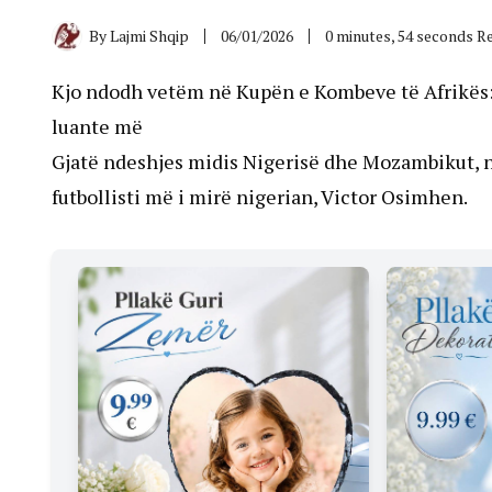
By
Lajmi Shqip
06/01/2026
0 minutes, 54 seconds R
Kjo ndodh vetëm në Kupën e Kombeve të Afrikës
luante më
Gjatë ndeshjes midis Nigerisë dhe Mozambikut, n
futbollisti më i mirë nigerian, Victor Osimhen.