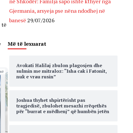
në Shkodër: Familja sapo ishte kthyer nga
Gjermania, arsyeja pse nëna ndodhej në
banesë
29/07/2026
 të
Më të lexuarat
e
Avokati Halilaj zbulon plagosjen dhe
sulmin me mitraloz: “Isha cak i Fatonit,
më
nuk e vrau rusin”
Joshua thyhet shpirtërisht pas
tragjedisë, zbulohet mesazhi rrëqethës
për “burrat e mëdhenj” që humbën jetën