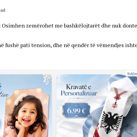
ead
: Osimhen zemërohet me bashkëlojtarët dhe nuk donte
ë fushë pati tension, dhe në qendër të vëmendjes isht
Rekla