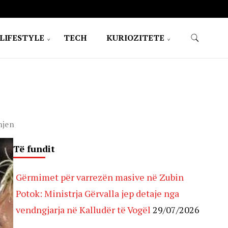
LIFESTYLE
TECH
KURIOZITETE
hjen
Të fundit
Gërmimet për varrezën masive në Zubin
Potok: Ministrja Gërvalla jep detaje nga
vendngjarja në Kalludër të Vogël
29/07/2026