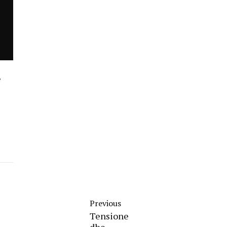
ë
Previous
Tensione
dhe