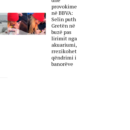
provokime
në BBVA:
Selin puth
Gretën në
buzë pas
lirimit nga
akuariumi,
rrezikohet
qëndrimi i
banorëve