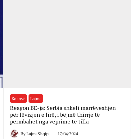
Kosovë
Lajme
Reagon BE-ja: Serbia shkeli marrëveshjen
për lëvizjen e lirë, i bëjmë thirrje të
përmbahet nga veprime të tilla
By
Lajmi Shqip
17/04/2024