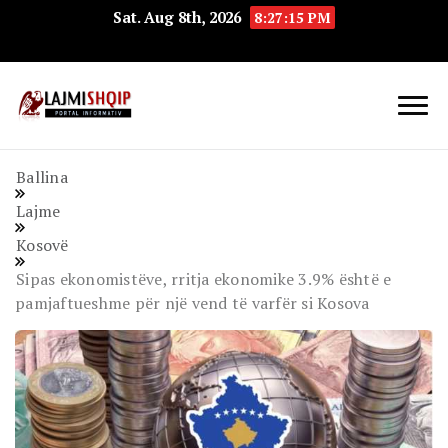
Sat. Aug 8th, 2026
8:27:16 PM
Lajmishqip.net
Lajmishqip
Ballina
Lajme
Kosovë
Sipas ekonomistëve, rritja ekonomike 3.9% është e
pamjaftueshme për një vend të varfër si Kosova