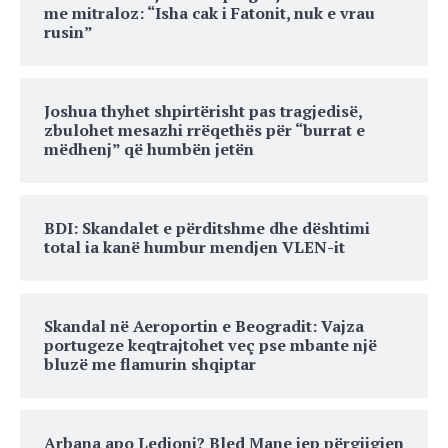
me mitraloz: “Isha cak i Fatonit, nuk e vrau
rusin”
Joshua thyhet shpirtërisht pas tragjedisë,
zbulohet mesazhi rrëqethës për “burrat e
mëdhenj” që humbën jetën
BDI: Skandalet e përditshme dhe dështimi
total ia kanë humbur mendjen VLEN-it
Skandal në Aeroportin e Beogradit: Vajza
portugeze keqtrajtohet veç pse mbante një
bluzë me flamurin shqiptar
Arbana apo Ledioni? Bled Mane jep përgjigjen