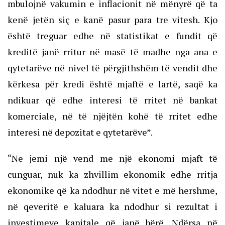
mbulojnë vakumin e inflacionit në mënyrë që ta
kenë jetën siç e kanë pasur para tre vitesh. Kjo
është treguar edhe në statistikat e fundit që
kreditë janë rritur në masë të madhe nga ana e
qytetarëve në nivel të përgjithshëm të vendit dhe
kërkesa për kredi është mjaftë e lartë, saqë ka
ndikuar që edhe interesi të rritet në bankat
komerciale, në të njëjtën kohë të rritet edhe
interesi në depozitat e qytetarëve”.
“Ne jemi një vend me një ekonomi mjaft të
cunguar, nuk ka zhvillim ekonomik edhe rritja
ekonomike që ka ndodhur në vitet e më hershme,
në qeveritë e kaluara ka ndodhur si rezultat i
investimeve kapitale që janë bërë. Ndërsa në