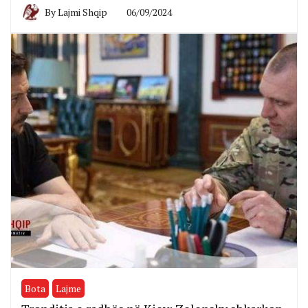
By
Lajmi Shqip
06/09/2024
Bota
Lajme