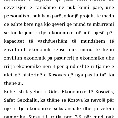
qeverisjen e tanishme ne nuk kemi parë, unë
personalisht nuk kam parë, ndonjë projekt të madh
që është bërë nga kjo qeveri që mund të mburremi
se ka krijuar rritje ekonomike në atë pjesë për
kapacitet të vazhdueshëm të mundshëm të
zhvillimit ekonomik sepse nuk mund të kemi
zhvillim ekonomik pa pasur rritje ekonomike dhe
rritja ekonomike nën 4 për qind është rritja më e
ulët në historinë e Kosovës që nga pas lufta”, ka
thënë ai.
Edhe ish-kryetari i Odes Ekonomike të Kosovës,
Safet Gerxhaliu, ka thënë se Kosova ka nevojë për
një rritje ekonomike substanciale dhe jo vetëm
numerike. Sipas tij, rritja prej 3.9 për qind nuk