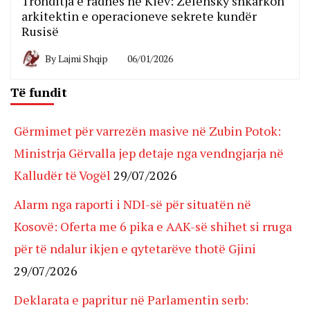
Tronditja e radhës në Kiev: Zelensky shkarkon
arkitektin e operacioneve sekrete kundër
Rusisë
By
Lajmi Shqip
06/01/2026
Të fundit
Gërmimet për varrezën masive në Zubin Potok:
Ministrja Gërvalla jep detaje nga vendngjarja në
Kalludër të Vogël
29/07/2026
Alarm nga raporti i NDI-së për situatën në
Kosovë: Oferta me 6 pika e AAK-së shihet si rruga
për të ndalur ikjen e qytetarëve thotë Gjini
29/07/2026
Deklarata e papritur në Parlamentin serb: