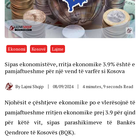
Ekonomi
Kosovë
Lajme
Sipas ekonomistëve, rritja ekonomike 3.9% është e
pamjaftueshme për një vend të varfër si Kosova
By
Lajmi Shqip
08/09/2024
4 minutes, 9 seconds Read
Njohësit e çështjeve ekonomike po e vlerësojnë të
pamjaftueshme rritjen ekonomike prej 3.9 për qind
për këtë vit, sipas parashikimeve të Bankës
Qendrore të Kosovës (BQK).