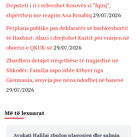
Deputeti i ri i referohet Kosovës si “fqinj”,
shpërthen me reagim Ana Brnabiq
29/07/2026
Përplasja publike pas deklaratës së bashkëshortit
të Haxhiut: Abazi i drejtohet Kurtit për vrasjen në
oborrin e QKUK-së
29/07/2026
Zbardhen detajet rrëqethëse të tragjedisë në
Shkodër: Familja sapo ishte kthyer nga
Gjermania, arsyeja pse nëna ndodhej në banesë
29/07/2026
Më të lexuarat
Avokati Halilaj zbulon plagosjen dhe sulmin