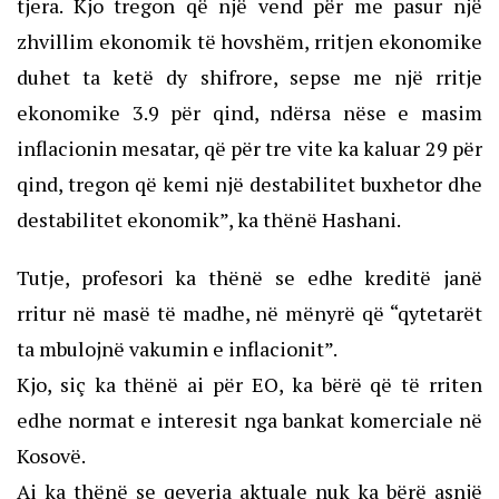
tjera. Kjo tregon që një vend për me pasur një
zhvillim ekonomik të hovshëm, rritjen ekonomike
duhet ta ketë dy shifrore, sepse me një rritje
ekonomike 3.9 për qind, ndërsa nëse e masim
inflacionin mesatar, që për tre vite ka kaluar 29 për
qind, tregon që kemi një destabilitet buxhetor dhe
destabilitet ekonomik”, ka thënë Hashani.
Tutje, profesori ka thënë se edhe kreditë janë
rritur në masë të madhe, në mënyrë që “qytetarët
ta mbulojnë vakumin e inflacionit”.
Kjo, siç ka thënë ai për EO, ka bërë që të rriten
edhe normat e interesit nga bankat komerciale në
Kosovë.
Ai ka thënë se qeveria aktuale nuk ka bërë asnjë