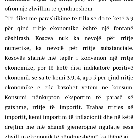
ofron një zhvillim të qëndrueshëm.
“Të dilet me parashikime të tilla se do të këtë 3.9
për qind rritje ekonomike është një fontanë
dëshirash. Kosova nuk ka nevojë për rritje
numerike, ka nevojë për rritje substanciale.
Kosovës shumë më tepër i konvenon një rritje
ekonomike, por të ketë disa indikatorë pozitivë
ekonomik se sa të kemi 3.9, 4, apo 5 për qind rritje
ekonomike e cila bazohet vetëm në konsum.
Konsumi nënkupton eksportim të parasë së
gatshme, rritje të importit. Krahas rritjes së
importit, kemi importim të inflacionit dhe në këtë
drejtim me më shumë gjenerojmë ngufatje sesa
zhvillim ekonomik të qëndrueshëm”, ka thënë ai.