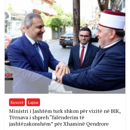
Kosovë
Lajme
Ministri i Jashtëm turk shkon për vizitë në BIK,
Tërnava i shpreh “falënderim të
jashtëzakonshëm” për Xhaminë Qendrore