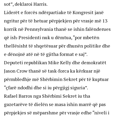
sot”, deklaroi Harris.
Liderët e forcës ndërpartiake të Kongresit janë
ngritur për të hetuar përpjekjen për vrasje më 13
korrik në Pennsylvania thanë se ishin falënderues
që ish-Presidenti nuk u dëmtua, “por mbetën
thellësisht të shqetësuar për dhunën politike dhe
e dënojnë atë në të gjitha format e saj”.
Deputeti republikan Mike Kelly dhe demokratët
Jason Crow thanë së task-forca ka kërkuar një
përmbledhje më Shërbimin Sekret për të kuptuar
“çfarë ndodhi dhe si iu përgjigj siguria”.
Rafael Barros nga Shërbimi Sekret iu tha
gazetarëve të dielën se masa ishin marrë që pas
përpjekjes së mëparshme për vrasje edhe “niveli i