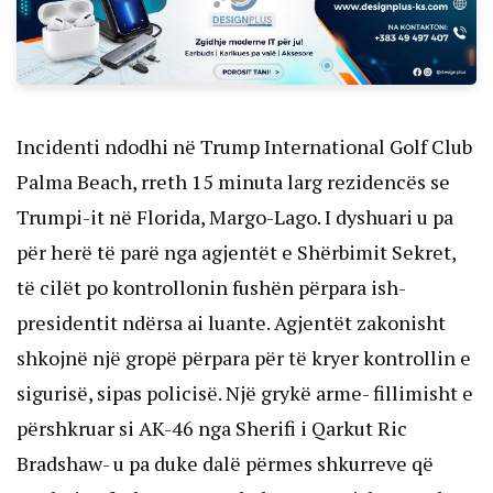
Incidenti ndodhi në Trump International Golf Club
Palma Beach, rreth 15 minuta larg rezidencës se
Trumpi-it në Florida, Margo-Lago. I dyshuari u pa
për herë të parë nga agjentët e Shërbimit Sekret,
të cilët po kontrollonin fushën përpara ish-
presidentit ndërsa ai luante. Agjentët zakonisht
shkojnë një gropë përpara për të kryer kontrollin e
sigurisë, sipas policisë. Një grykë arme- fillimisht e
përshkruar si AK-46 nga Sherifi i Qarkut Ric
Bradshaw- u pa duke dalë përmes shkurreve që