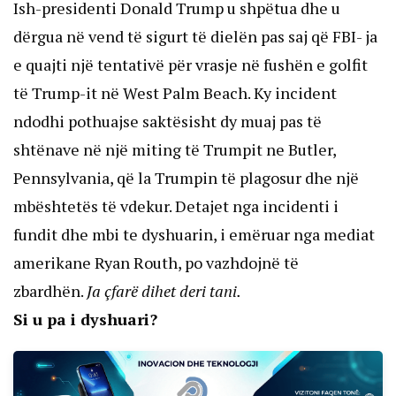
Ish-presidenti Donald Trump u shpëtua dhe u
dërgua në vend të sigurt të dielën pas saj që FBI- ja
e quajti një tentativë për vrasje në fushën e golfit
të Trump-it në West Palm Beach. Ky incident
ndodhi pothuajse saktësisht dy muaj pas të
shtënave në një miting të Trumpit ne Butler,
Pennsylvania, që la Trumpin të plagosur dhe një
mbështetës të vdekur. Detajet nga incidenti i
fundit dhe mbi te dyshuarin, i emëruar nga mediat
amerikane Ryan Routh, po vazhdojnë të
zbardhën.
Ja çfarë dihet deri tani.
Si u pa i dyshuari?