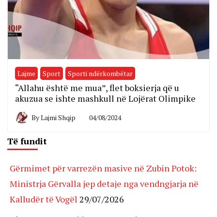
Lajme
Sport
Sporti ndërkombëtar
“Allahu është me mua”, flet boksierja që u
akuzua se ishte mashkull në Lojërat Olimpike
By
Lajmi Shqip
04/08/2024
Të fundit
Gërmimet për varrezën masive në Zubin Potok:
Ministrja Gërvalla jep detaje nga vendngjarja në
Kalludër të Vogël
29/07/2026