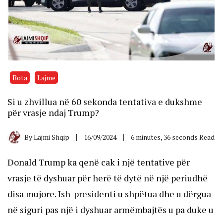
Bota
Lajme
Si u zhvillua në 60 sekonda tentativa e dukshme
për vrasje ndaj Trump?
By
Lajmi Shqip
16/09/2024
6 minutes, 36 seconds Read
Donald Trump ka qenë cak i një tentative për
vrasje të dyshuar për herë të dytë në një periudhë
disa mujore. Ish-presidenti u shpëtua dhe u dërgua
në siguri pas një i dyshuar armëmbajtës u pa duke u