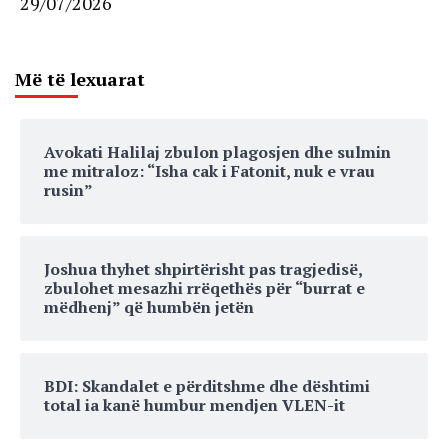
29/07/2026
Më të lexuarat
Avokati Halilaj zbulon plagosjen dhe sulmin
me mitraloz: “Isha cak i Fatonit, nuk e vrau
rusin”
Joshua thyhet shpirtërisht pas tragjedisë,
zbulohet mesazhi rrëqethës për “burrat e
mëdhenj” që humbën jetën
BDI: Skandalet e përditshme dhe dështimi
total ia kanë humbur mendjen VLEN-it