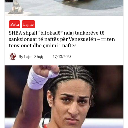
Bota
Lajme
SHBA shpall “bllokadë” ndaj tankerëve të
sanksionuar të naftës për Venezuelën – rriten
tensionet dhe çmimi i naftës
By
Lajmi Shqip
17/12/2025