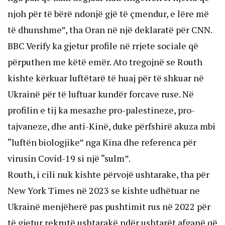
njoh për të bërë ndonjë gjë të çmendur, e lëre më
të dhunshme”, tha Oran në një deklaratë për CNN.
BBC Verify ka gjetur profile në rrjete sociale që
përputhen me këtë emër. Ato tregojnë se Routh
kishte kërkuar luftëtarë të huaj për të shkuar në
Ukrainë për të luftuar kundër forcave ruse. Në
profilin e tij ka mesazhe pro-palestineze, pro-
tajvaneze, dhe anti-Kinë, duke përfshirë akuza mbi
“luftën biologjike” nga Kina dhe referenca për
virusin Covid-19 si një “sulm”.
Routh, i cili nuk kishte përvojë ushtarake, tha për
New York Times në 2023 se kishte udhëtuar ne
Ukrainë menjëherë pas pushtimit rus në 2022 për
të gjetur rekrutë ushtarakë ndër ushtarët afganë që