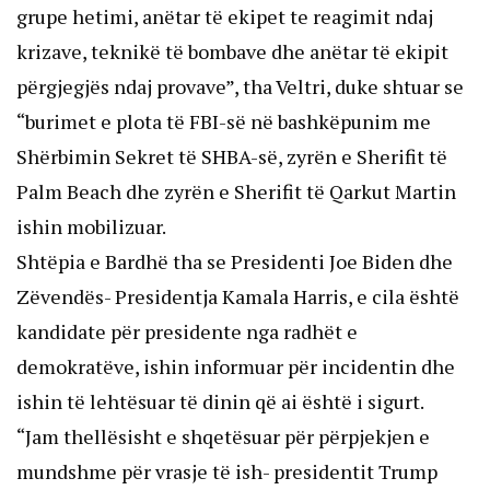
grupe hetimi, anëtar të ekipet te reagimit ndaj
krizave, teknikë të bombave dhe anëtar të ekipit
përgjegjës ndaj provave”, tha Veltri, duke shtuar se
“burimet e plota të FBI-së në bashkëpunim me
Shërbimin Sekret të SHBA-së, zyrën e Sherifit të
Palm Beach dhe zyrën e Sherifit të Qarkut Martin
ishin mobilizuar.
Shtëpia e Bardhë tha se Presidenti Joe Biden dhe
Zëvendës- Presidentja Kamala Harris, e cila është
kandidate për presidente nga radhët e
demokratëve, ishin informuar për incidentin dhe
ishin të lehtësuar të dinin që ai është i sigurt.
“Jam thellësisht e shqetësuar për përpjekjen e
mundshme për vrasje të ish- presidentit Trump