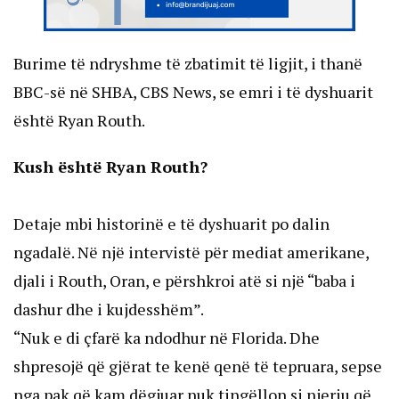
Burime të ndryshme të zbatimit të ligjit, i thanë
BBC-së në SHBA, CBS News, se emri i të dyshuarit
është Ryan Routh.
Kush është Ryan Routh?
Detaje mbi historinë e të dyshuarit po dalin
ngadalë. Në një intervistë për mediat amerikane,
djali i Routh, Oran, e përshkroi atë si një “baba i
dashur dhe i kujdesshëm”.
“Nuk e di çfarë ka ndodhur në Florida. Dhe
shpresojë që gjërat te kenë qenë të tepruara, sepse
nga pak që kam dëgjuar nuk tingëllon si njeriu që