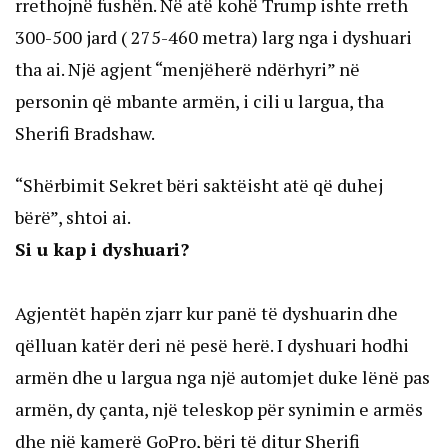
rrethojnë fushën. Në atë kohë Trump ishte rreth
300-500 jard ( 275-460 metra) larg nga i dyshuari
tha ai. Një agjent “menjëherë ndërhyri” në
personin që mbante armën, i cili u largua, tha
Sherifi Bradshaw.
“Shërbimit Sekret bëri saktëisht atë që duhej
bërë”, shtoi ai.
Si u kap i dyshuari?
Agjentët hapën zjarr kur panë të dyshuarin dhe
qëlluan katër deri në pesë herë. I dyshuari hodhi
armën dhe u largua nga një automjet duke lënë pas
armën, dy çanta, një teleskop për synimin e armës
dhe një kamerë GoPro, bëri të ditur Sherifi