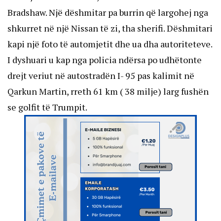
Bradshaw. Një dëshmitar pa burrin që largohej nga
shkurret në një Nissan të zi, tha sherifi. Dëshmitari
kapi një foto të automjetit dhe ua dha autoriteteve.
I dyshuari u kap nga policia ndërsa po udhëtonte
drejt veriut në autostradën I- 95 pas kalimit në
Qarkun Martin, rreth 61 km ( 38 milje) larg fushën
se golfit të Trumpit.