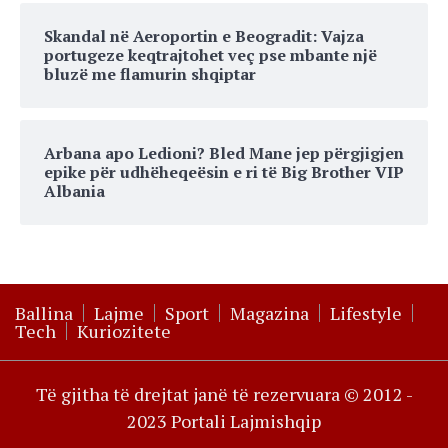
Skandal në Aeroportin e Beogradit: Vajza
portugeze keqtrajtohet veç pse mbante një
bluzë me flamurin shqiptar
Arbana apo Ledioni? Bled Mane jep përgjigjen
epike për udhëheqeësin e ri të Big Brother VIP
Albania
Ballina
Lajme
Sport
Magazina
Lifestyle
Tech
Kuriozitete
Të gjitha të drejtat janë të rezervuara © 2012 -
2023 Portali Lajmishqip