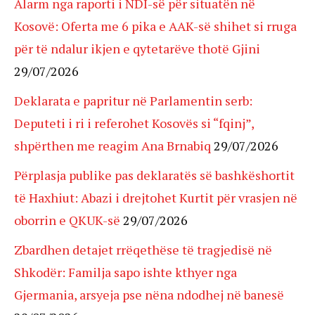
Alarm nga raporti i NDI-së për situatën në
Kosovë: Oferta me 6 pika e AAK-së shihet si rruga
për të ndalur ikjen e qytetarëve thotë Gjini
29/07/2026
Deklarata e papritur në Parlamentin serb:
Deputeti i ri i referohet Kosovës si “fqinj”,
shpërthen me reagim Ana Brnabiq
29/07/2026
Përplasja publike pas deklaratës së bashkëshortit
të Haxhiut: Abazi i drejtohet Kurtit për vrasjen në
oborrin e QKUK-së
29/07/2026
Zbardhen detajet rrëqethëse të tragjedisë në
Shkodër: Familja sapo ishte kthyer nga
Gjermania, arsyeja pse nëna ndodhej në banesë