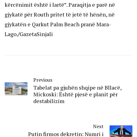
kërcënimit është i lartë”. Paraqitja e parë në
gjykatë për Routh pritet të jetë të hënën, në
gjykatën e Qarkut Palm Beach pranë Mara-
Lago.
/
GazetaSinjali
Previous
Tabelat pa gjuhën shqipe në Bllacë,
Mickoski: Është pjesë e planit për
destabilizim
Next
Putin firmos dekretin: Numri i