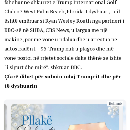
fshehur në shkurret e Trump International Golf
Club në West Palm Beach, Florida. I dyshuari, i cili
është emëruar si Ryan Wesley Routh nga partneri i
BBC-së në SHBA, CBS News, u largua me një
makinë, por më vonë u ndalua dhe u arrestua në
autostradën I – 95. Trump nuk u plagos dhe më
vonë postoi në rrjetet sociale duke thënë se ishte
“i sigurt dhe mirë”, shkruan
BBC
.
Çfarë dihet për sulmin ndaj Trump-it dhe për
të dyshuarin
Reklamë