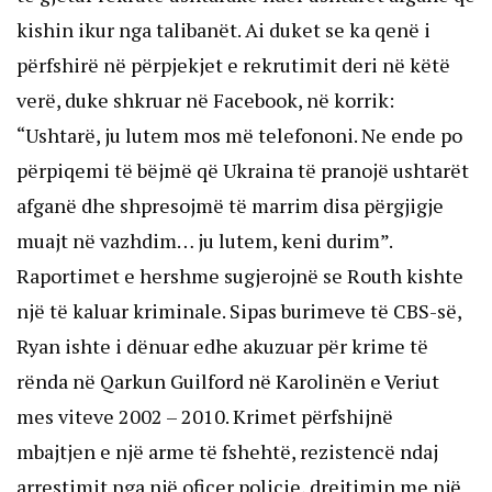
kishin ikur nga talibanët. Ai duket se ka qenë i
përfshirë në përpjekjet e rekrutimit deri në këtë
verë, duke shkruar në Facebook, në korrik:
“Ushtarë, ju lutem mos më telefononi. Ne ende po
përpiqemi të bëjmë që Ukraina të pranojë ushtarët
afganë dhe shpresojmë të marrim disa përgjigje
muajt në vazhdim… ju lutem, keni durim”.
Raportimet e hershme sugjerojnë se Routh kishte
një të kaluar kriminale. Sipas burimeve të CBS-së,
Ryan ishte i dënuar edhe akuzuar për krime të
rënda në Qarkun Guilford në Karolinën e Veriut
mes viteve 2002 – 2010. Krimet përfshijnë
mbajtjen e një arme të fshehtë, rezistencë ndaj
arrestimit nga një oficer policie, drejtimin me një