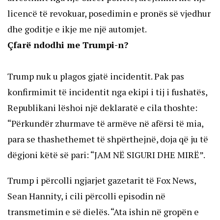
licencë të revokuar, posedimin e pronës së vjedhur
dhe goditje e ikje me një automjet.
Çfarë ndodhi me Trumpi-n?
Trump nuk u plagos gjatë incidentit. Pak pas
konfirmimit të incidentit nga ekipi i tij i fushatës,
Republikani lëshoi një deklaratë e cila thoshte:
“Përkundër zhurmave të armëve në afërsi të mia,
para se thashethemet të shpërthejnë, doja që ju të
dëgjoni këtë së pari: “JAM NË SIGURI DHE MIRË”.
Trump i përcolli ngjarjet gazetarit të Fox News,
Sean Hannity, i cili përcolli episodin në
transmetimin e së dielës. “Ata ishin në gropën e