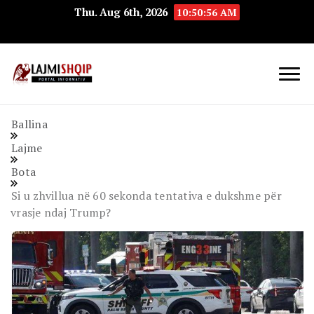
Thu. Aug 6th, 2026
10:50:57 AM
Lajmishqip.net
Lajmishqip
Ballina
Lajme
Bota
Si u zhvillua në 60 sekonda tentativa e dukshme për
vrasje ndaj Trump?