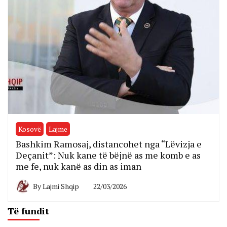
Kosovë
Lajme
Bashkim Ramosaj, distancohet nga “Lëvizja e
Deçanit”: Nuk kane të bëjnë as me komb e as
me fe, nuk kanë as din as iman
By
Lajmi Shqip
22/03/2026
Të fundit