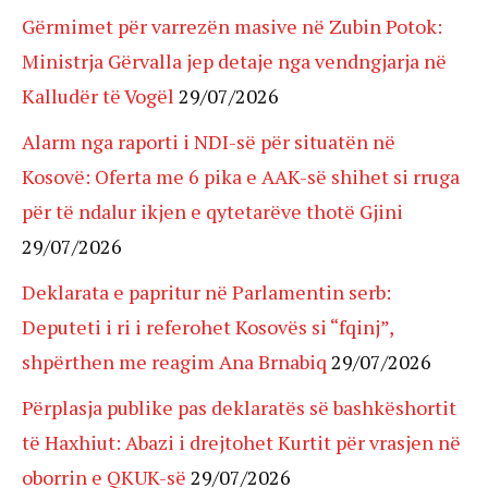
Gërmimet për varrezën masive në Zubin Potok:
Ministrja Gërvalla jep detaje nga vendngjarja në
Kalludër të Vogël
29/07/2026
Alarm nga raporti i NDI-së për situatën në
Kosovë: Oferta me 6 pika e AAK-së shihet si rruga
për të ndalur ikjen e qytetarëve thotë Gjini
29/07/2026
Deklarata e papritur në Parlamentin serb:
Deputeti i ri i referohet Kosovës si “fqinj”,
shpërthen me reagim Ana Brnabiq
29/07/2026
Përplasja publike pas deklaratës së bashkëshortit
të Haxhiut: Abazi i drejtohet Kurtit për vrasjen në
oborrin e QKUK-së
29/07/2026