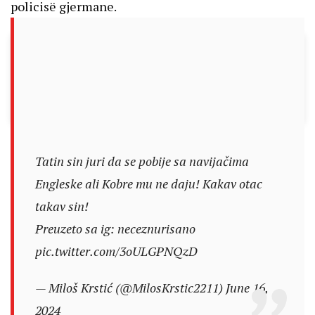
policisë gjermane.
Tatin sin juri da se pobije sa navijačima
Engleske ali Kobre mu ne daju! Kakav otac
takav sin!
Preuzeto sa ig: neceznurisano
pic.twitter.com/3oULGPNQzD
— Miloš Krstić (@MilosKrstic2211)
June 16,
2024