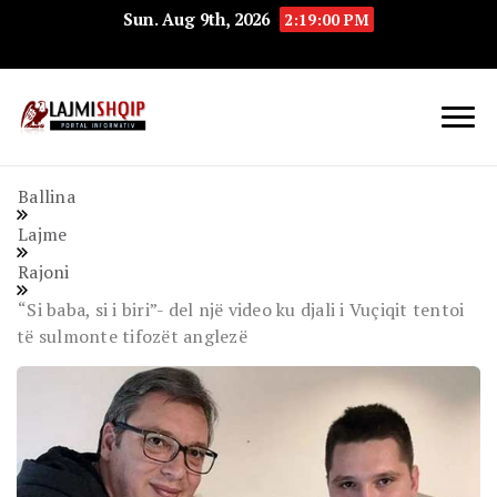
Sun. Aug 9th, 2026
2:19:01 PM
Lajmishqip.net
Lajmishqip
Ballina
Lajme
Rajoni
“Si baba, si i biri”- del një video ku djali i Vuçiqit tentoi
të sulmonte tifozët anglezë