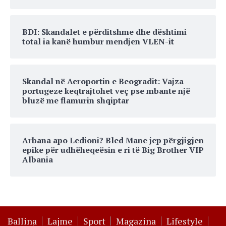
BDI: Skandalet e përditshme dhe dështimi
total ia kanë humbur mendjen VLEN-it
Skandal në Aeroportin e Beogradit: Vajza
portugeze keqtrajtohet veç pse mbante një
bluzë me flamurin shqiptar
Arbana apo Ledioni? Bled Mane jep përgjigjen
epike për udhëheqeësin e ri të Big Brother VIP
Albania
Ballina
Lajme
Sport
Magazina
Lifestyle