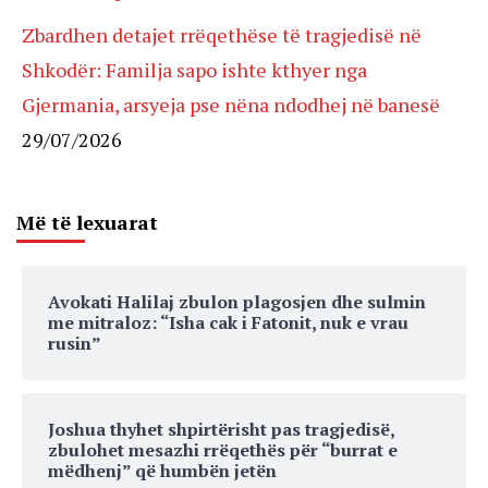
Zbardhen detajet rrëqethëse të tragjedisë në
Shkodër: Familja sapo ishte kthyer nga
Gjermania, arsyeja pse nëna ndodhej në banesë
29/07/2026
Më të lexuarat
Avokati Halilaj zbulon plagosjen dhe sulmin
me mitraloz: “Isha cak i Fatonit, nuk e vrau
rusin”
Joshua thyhet shpirtërisht pas tragjedisë,
zbulohet mesazhi rrëqethës për “burrat e
mëdhenj” që humbën jetën