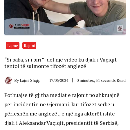
Lajme
Rajoni
“Si baba, si i biri”- del një video ku djali i Vuçiqit
tentoi të sulmonte tifozët anglezë
By
Lajmi Shqip
17/06/2024
0 minutes, 51 seconds Read
Pothuajse të gjitha mediat e rajonit po shkruajnë
për incidentin në Gjermani, kur tifozët serbë u
përleshën me anglezët, e një nga akterët ishte
djali i Aleksandar Vuçiqit, presidentit të Serbisë,