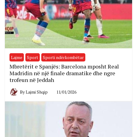
Lajme
Sport
Sporti ndërkombëtar
Mbretërit e Spanjës: Barcelona mposht Real
Madridin në një finale dramatike dhe ngre
trofeun në Jeddah
By
Lajmi Shqip
11/01/2026