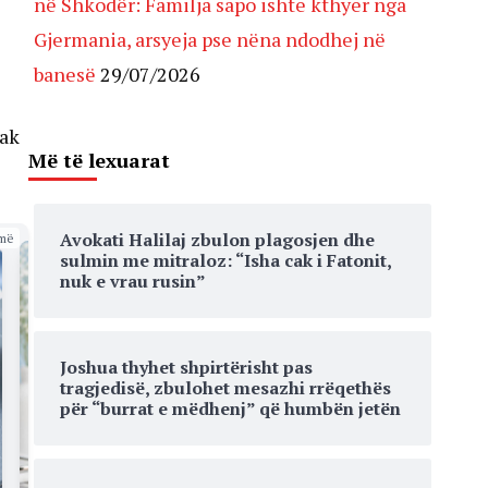
në Shkodër: Familja sapo ishte kthyer nga
Gjermania, arsyeja pse nëna ndodhej në
banesë
29/07/2026
iak
Më të lexuarat
Avokati Halilaj zbulon plagosjen dhe
më
sulmin me mitraloz: “Isha cak i Fatonit,
nuk e vrau rusin”
Joshua thyhet shpirtërisht pas
tragjedisë, zbulohet mesazhi rrëqethës
për “burrat e mëdhenj” që humbën jetën