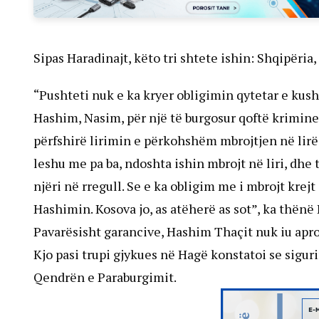
Sipas Haradinajt, këto tri shtete ishin: Shqipëria
“Pushteti nuk e ka kryer obligimin qytetar e kusht
Hashim, Nasim, për një të burgosur qoftë kriminel,
përfshirë lirimin e përkohshëm mbrojtjen në lirë
leshu me pa ba, ndoshta ishin mbrojt në liri, dhe t
njëri në rregull. Se e ka obligim me i mbrojt krej
Hashimin. Kosova jo, as atëherë as sot”, ka thënë 
Pavarësisht garancive, Hashim Thaçit nuk iu apro
Kjo pasi trupi gjykues në Hagë konstatoi se sigur
Qendrën e Paraburgimit.