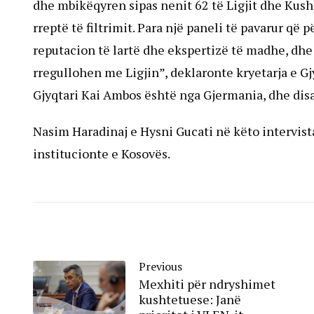
dhe mbikëqyren sipas nenit 62 të Ligjit dhe Kus
rreptë të filtrimit. Para një paneli të pavarur q
reputacion të lartë dhe ekspertizë të madhe, dhe 
rregullohen me Ligjin”, deklaronte kryetarja e Gj
Gjyqtari Kai Ambos është nga Gjermania, dhe dis
Nasim Haradinaj e Hysni Gucati në këto intervist
institucionte e Kosovës.
Previous
Mexhiti për ndryshimet
kushtetuese: Janë