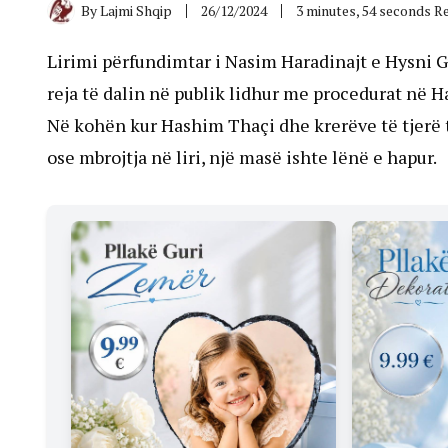
By
Lajmi Shqip
26/12/2024
3 minutes, 54 seconds R
Lirimi përfundimtar i Nasim Haradinajt e Hysni G
reja të dalin në publik lidhur me procedurat në H
Në kohën kur Hashim Thaçi dhe krerëve të tjerë t
ose mbrojtja në liri, një masë ishte lënë e hapur.