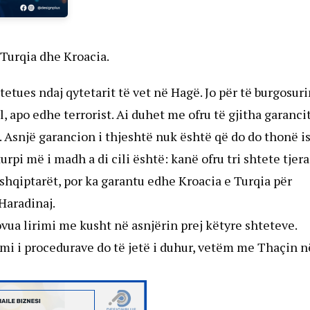
, Turqia dhe Kroacia.
etues ndaj qytetarit të vet në Hagë. Jo për të burgosuri
 apo edhe terrorist. Ai duhet me ofru të gjitha garancit
. Asnjë garancion i thjeshtë nuk është që do do thonë i
urpi më i madh a di cili është: kanë ofru tri shtete tjera
t shqiptarët, por ka garantu edhe Kroacia e Turqia për
Haradinaj.
vua lirimi me kusht në asnjërin prej këtyre shteteve.
imi i procedurave do të jetë i duhur, vetëm me Thaçin n