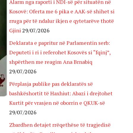
Alarm nga raporti i NDI-së për situatën në
Kosovë: Oferta me 6 pika e AAK-së shihet si
rruga për të ndalur ikjen e qytetarëve thotë
Gjini
29/07/2026
Deklarata e papritur në Parlamentin serb:
Deputeti i ri i referohet Kosovës si “fqinj”,
shpërthen me reagim Ana Brnabiq
29/07/2026
Përplasja publike pas deklaratës së
bashkëshortit të Haxhiut: Abazi i drejtohet
Kurtit për vrasjen në oborrin e QKUK-së
29/07/2026
Zbardhen detajet rrëqethëse të tragjedisë