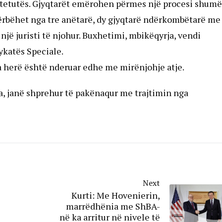
htetutës. Gjyqtarët emërohen përmes një procesi shumë
ë përbëhet nga tre anëtarë, dy gjyqtarë ndërkombëtarë me
një juristi të njohur. Buxhetimi, mbikëqyrja, vendi
ykatës Speciale.
a herë është nderuar edhe me mirënjohje atje.
a, janë shprehur të pakënaqur me trajtimin nga
Next
Kurti: Me Hovenierin,
marrëdhënia me ShBA-
në ka arritur në nivele të