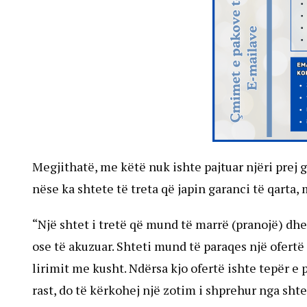
Megjithatë, me këtë nuk ishte pajtuar njëri prej 
nëse ka shtete të treta që japin garanci të qarta
“Një shtet i tretë që mund të marrë (pranojë) dh
ose të akuzuar. Shteti mund të paraqes një ofert
lirimit me kusht. Ndërsa kjo ofertë ishte tepër e
rast, do të kërkohej një zotim i shprehur nga shtet