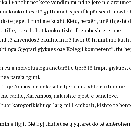
jika i Panelit për këtë vendim mund të jetë një argumen
dimi konkret është gjithmonë specifik për secilin rast d
 do të jepet lirimi me kusht. Këtu, përsëri, unë thjesht 
 e tillë, nëse bëhet konkretisht dhe mbështetet me
und të zhvendosë ekuilibrin në favor të lirimit me kusht
sht nga Gjyqtari gjykues ose Kolegji kompetent”, thuhe
. Ai u mbivotua nga anëtarët e tjerë të trupit gjykues, 
m nga paraburgimi.
ti që Ambos, në ankesat e tjera nuk ishte caktuar në
rë me radhe, Kai Ambos, nuk ishte pjesë e paneleve.
huar kategorikisht që largimi i Ambosit, kishte të bënt
min e ligjit. Në ligj thuhet se gjyqtarët do të emërohen