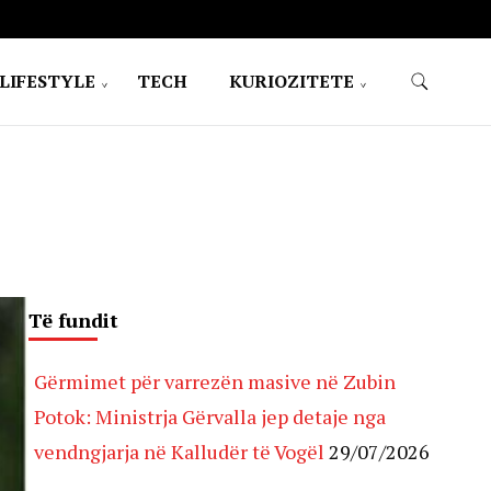
LIFESTYLE
TECH
KURIOZITETE
Të fundit
Gërmimet për varrezën masive në Zubin
Potok: Ministrja Gërvalla jep detaje nga
vendngjarja në Kalludër të Vogël
29/07/2026