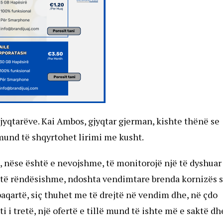
gjyqtarëve. Kai Ambos, gjyqtar gjerman, kishte thënë se
, mund të shqyrtohet lirimi me kusht.
e, nëse është e nevojshme, të monitorojë një të dyshuar
ë të rëndësishme, ndoshta vendimtare brenda kornizës 
 paqartë, siç thuhet me të drejtë në vendim dhe, në çdo
i i tretë, një ofertë e tillë mund të ishte më e saktë dh