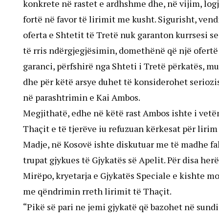
konkrete në rastet e ardhshme dhe, në vijim, log
fortë në favor të lirimit me kusht. Sigurisht, ven
oferta e Shtetit të Tretë nuk garanton kurrsesi se
të rris ndërgjegjësimin, domethënë që një ofertë
garanci, përfshirë nga Shteti i Tretë përkatës, m
dhe për këtë arsye duhet të konsiderohet seriozi
në parashtrimin e Kai Ambos.
Megjithatë, edhe në këtë rast Ambos ishte i vetëm
Thaçit e të tjerëve iu refuzuan kërkesat për liri
Madje, në Kosovë ishte diskutuar me të madhe fak
trupat gjykues të Gjykatës së Apelit. Për disa he
Mirëpo, kryetarja e Gjykatës Speciale e kishte mo
me qëndrimin rreth lirimit të Thaçit.
“Pikë së pari ne jemi gjykatë që bazohet në sundi