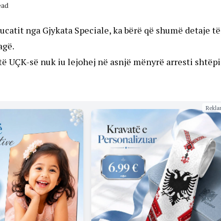
ead
ucatit nga Gjykata Speciale, ka bërë që shumë detaje të
agë.
ë UÇK-së nuk iu lejohej në asnjë mënyrë arresti shtëp
Rekla