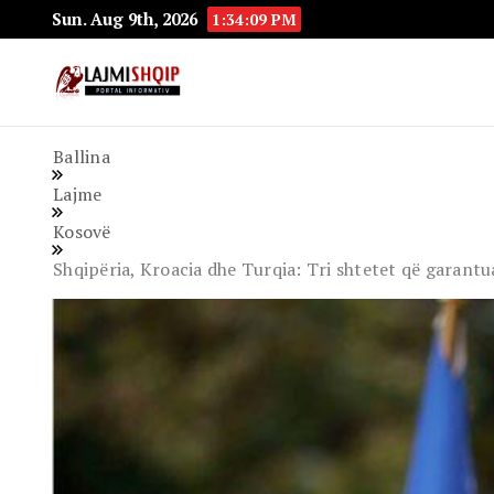
Sun. Aug 9th, 2026
1:34:10 PM
Lajmishqip.net
Lajmishqip
Ballina
Lajme
Kosovë
Shqipëria, Kroacia dhe Turqia: Tri shtetet që garant