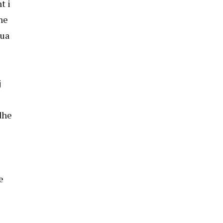
t i
he
dua
j
dhe
e