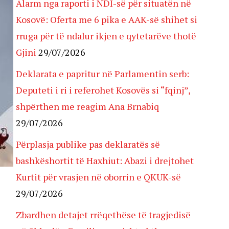
Alarm nga raporti i NDI-së për situatën në
Kosovë: Oferta me 6 pika e AAK-së shihet si
rruga për të ndalur ikjen e qytetarëve thotë
Gjini
29/07/2026
Deklarata e papritur në Parlamentin serb:
Deputeti i ri i referohet Kosovës si “fqinj”,
shpërthen me reagim Ana Brnabiq
29/07/2026
Përplasja publike pas deklaratës së
bashkëshortit të Haxhiut: Abazi i drejtohet
Kurtit për vrasjen në oborrin e QKUK-së
29/07/2026
Zbardhen detajet rrëqethëse të tragjedisë