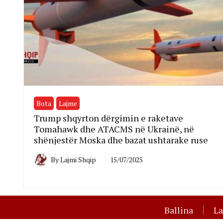
Bota
Lajme
Trump shqyrton dërgimin e raketave
Tomahawk dhe ATACMS në Ukrainë, në
shënjestër Moska dhe bazat ushtarake ruse
By
Lajmi Shqip
15/07/2025
Ballina
L