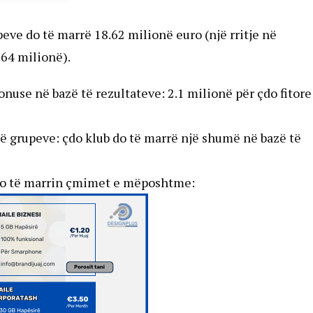
peve do të marrë 18.62 milionë euro (një rritje në
64 milionë).
onuse në bazë të rezultateve: 2.1 milionë për çdo fitore
së grupeve: çdo klub do të marrë një shumë në bazë të
 do të marrin çmimet e mëposhtme: