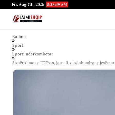
Fri. Aug 7th, 2026
8:36:50 AM
Lajmishqip.net
Lajmishqip
Ballina
Sport
Sporti ndërkombëtar
Shpërblimet e UEFA-s, ja sa fitojnë skuadrat pjesëm