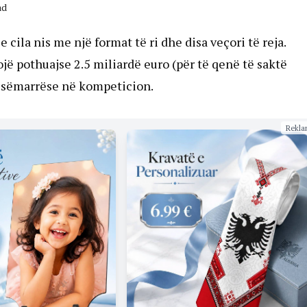
ad
 cila nis me një format të ri dhe disa veçori të reja.
jë pothuajse 2.5 miliardë euro (për të qenë të saktë
jesëmarrëse në kompeticion.
Rekla