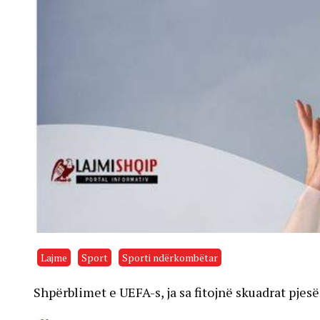
Lajme
Sport
Sporti ndërkombëtar
Shpërblimet e UEFA-s, ja sa fitojnë skuadrat pj