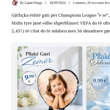
By
Lajmi Shqip
18/09/2024
1 minute, 20 seconds Re
Gjithçka është gati për Champions League “e re”, e
Midis tyre janë edhe shpërblimet: UEFA do të ofro
2,437) të cilat do të ndahen mes 36 skuadrave p