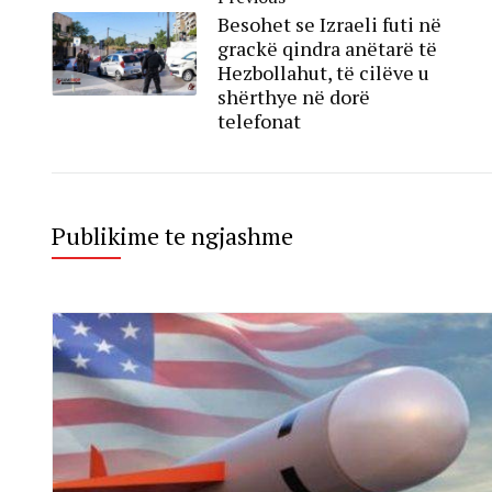
Besohet se Izraeli futi në
grackë qindra anëtarë të
Hezbollahut, të cilëve u
shërthye në dorë
telefonat
Publikime te ngjashme