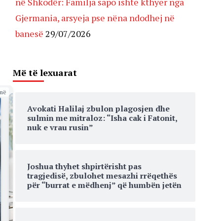
në Shkodër: Familja sapo ishte kthyer nga
Gjermania, arsyeja pse nëna ndodhej në
banesë
29/07/2026
Më të lexuarat
më
Avokati Halilaj zbulon plagosjen dhe
sulmin me mitraloz: “Isha cak i Fatonit,
nuk e vrau rusin”
Joshua thyhet shpirtërisht pas
tragjedisë, zbulohet mesazhi rrëqethës
për “burrat e mëdhenj” që humbën jetën