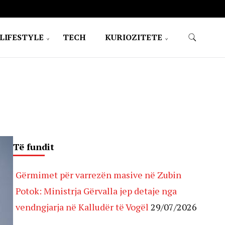
LIFESTYLE
TECH
KURIOZITETE
Të fundit
Gërmimet për varrezën masive në Zubin
Potok: Ministrja Gërvalla jep detaje nga
vendngjarja në Kalludër të Vogël
29/07/2026