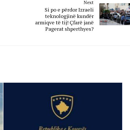
Next
Si po e përdor Izraeli
teknologjinë kundër
armiqve të tij! Çfarë janë
Pagerat shperthyes?