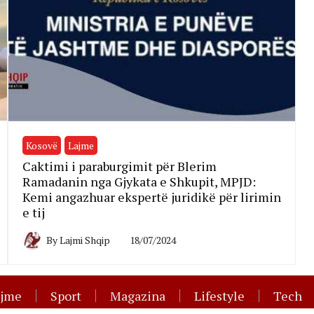
Kosovë
Lajme
Caktimi i paraburgimit për Blerim
Ramadanin nga Gjykata e Shkupit, MPJD:
Kemi angazhuar ekspertë juridikë për lirimin
e tij
By
Lajmi Shqip
18/07/2024
ajme
Sport
Magazina
Lifestyle
Tech