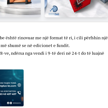
është rinovuar me një format të ri, i cili përfshin një
4 më shumë se në edicionet e fundit.
8-ve, ndërsa nga vendi i 9-të deri në 24-t do të luajnë