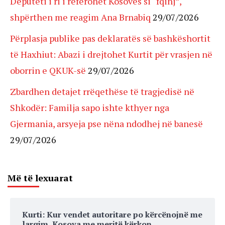
Deputeti i ri i referohet Kosovës si “fqinj”,
shpërthen me reagim Ana Brnabiq
29/07/2026
Përplasja publike pas deklaratës së bashkëshortit
të Haxhiut: Abazi i drejtohet Kurtit për vrasjen në
oborrin e QKUK-së
29/07/2026
Zbardhen detajet rrëqethëse të tragjedisë në
Shkodër: Familja sapo ishte kthyer nga
Gjermania, arsyeja pse nëna ndodhej në banesë
29/07/2026
Më të lexuarat
Kurti: Kur vendet autoritare po kërcënojnë me
largim, Kosova me meritë kërkon