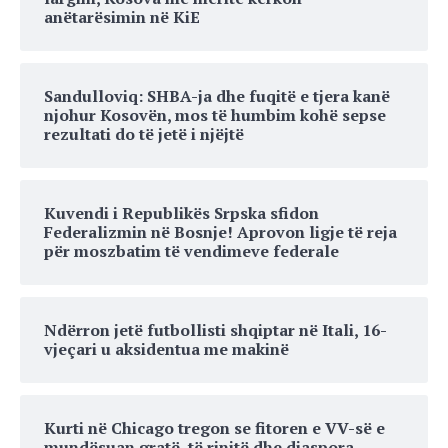
anëtarësimin në KiE
Sandulloviq: SHBA-ja dhe fuqitë e tjera kanë
njohur Kosovën, mos të humbim kohë sepse
rezultati do të jetë i njëjtë
Kuvendi i Republikës Srpska sfidon
Federalizmin në Bosnje! Aprovon ligje të reja
për moszbatim të vendimeve federale
Ndërron jetë futbollisti shqiptar në Itali, 16-
vjeçari u aksidentua me makinë
Kurti në Chicago tregon se fitoren e VV-së e
mundësuan gratë, të rinjtë dhe diaspora