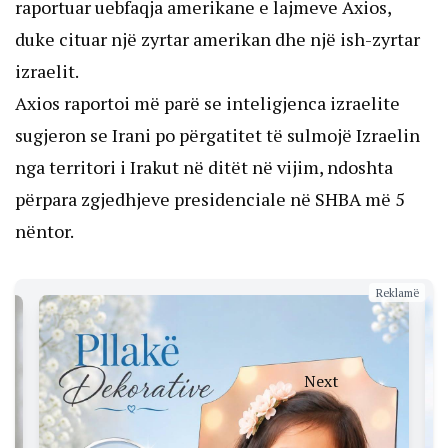
raportuar uebfaqja amerikane e lajmeve Axios,
duke cituar një zyrtar amerikan dhe një ish-zyrtar
izraelit.
Axios raportoi më parë se inteligjenca izraelite
sugjeron se Irani po përgatitet të sulmojë Izraelin
nga territori i Irakut në ditët në vijim, ndoshta
përpara zgjedhjeve presidenciale në SHBA më 5
nëntor.
Reklamë
Next
Harris u
shkruan