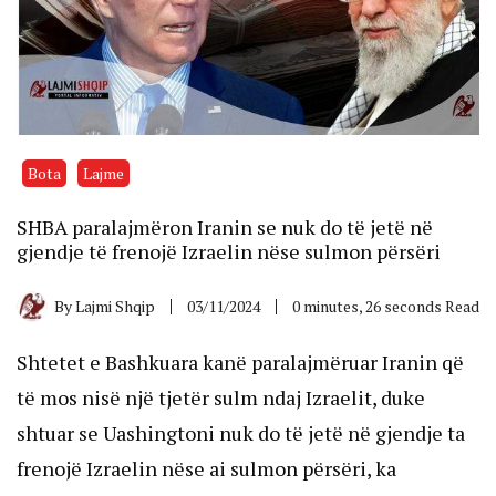
Bota
Lajme
SHBA paralajmëron Iranin se nuk do të jetë në
gjendje të frenojë Izraelin nëse sulmon përsëri
By
Lajmi Shqip
03/11/2024
0 minutes, 26 seconds Read
Shtetet e Bashkuara kanë paralajmëruar Iranin që
të mos nisë një tjetër sulm ndaj Izraelit, duke
shtuar se Uashingtoni nuk do të jetë në gjendje ta
frenojë Izraelin nëse ai sulmon përsëri, ka