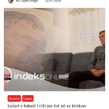
By
Lajmi Shqip
12/07/2024
Kosovë
Lajme
Lutjet e babait i cili me lot në sy kërkon