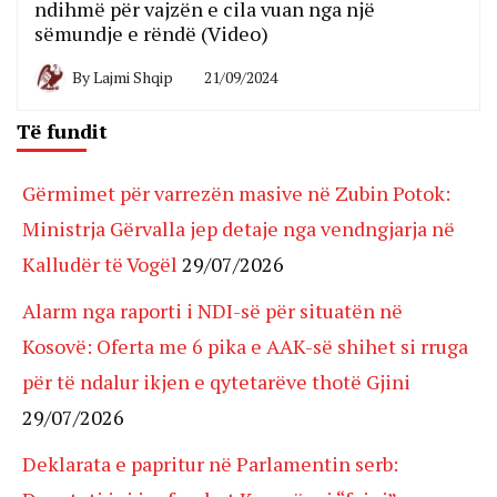
ndihmë për vajzën e cila vuan nga një
sëmundje e rëndë (Video)
By
Lajmi Shqip
21/09/2024
Të fundit
Gërmimet për varrezën masive në Zubin Potok:
Ministrja Gërvalla jep detaje nga vendngjarja në
Kalludër të Vogël
29/07/2026
Alarm nga raporti i NDI-së për situatën në
Kosovë: Oferta me 6 pika e AAK-së shihet si rruga
për të ndalur ikjen e qytetarëve thotë Gjini
29/07/2026
Deklarata e papritur në Parlamentin serb: