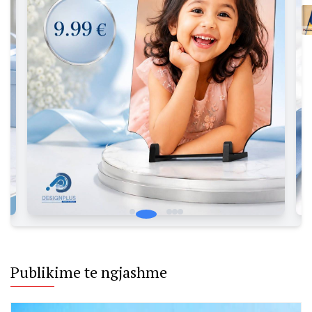
shqiptarëve
tre ditë para
zgjedhjeve:
Do të
vazhdojmë
mbështetjen
për Kosovën
Publikime te ngjashme