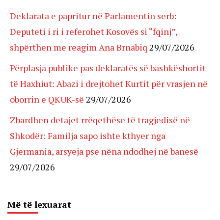
Deklarata e papritur në Parlamentin serb:
Deputeti i ri i referohet Kosovës si “fqinj”,
shpërthen me reagim Ana Brnabiq
29/07/2026
Përplasja publike pas deklaratës së bashkëshortit
të Haxhiut: Abazi i drejtohet Kurtit për vrasjen në
oborrin e QKUK-së
29/07/2026
Zbardhen detajet rrëqethëse të tragjedisë në
Shkodër: Familja sapo ishte kthyer nga
Gjermania, arsyeja pse nëna ndodhej në banesë
29/07/2026
Më të lexuarat