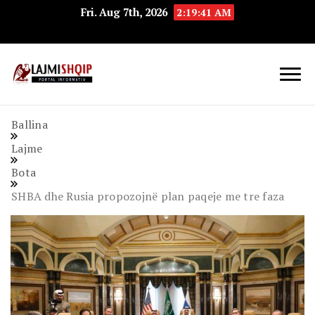
Fri. Aug 7th, 2026
2:19:41 AM
Lajmishqip.net
Lajmishqip
Ballina
Lajme
Bota
SHBA dhe Rusia propozojnë plan paqeje me tre faza