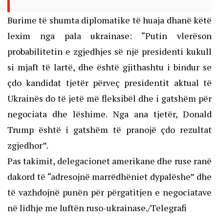
Burime të shumta diplomatike të huaja dhanë këtë
lexim nga pala ukrainase: “Putin vlerëson
probabilitetin e zgjedhjes së një presidenti kukull
si mjaft të lartë, dhe është gjithashtu i bindur se
çdo kandidat tjetër përveç presidentit aktual të
Ukrainës do të jetë më fleksibël dhe i gatshëm për
negociata dhe lëshime. Nga ana tjetër, Donald
Trump është i gatshëm të pranojë çdo rezultat
zgjedhor”.
Pas takimit, delegacionet amerikane dhe ruse ranë
dakord të “adresojnë marrëdhëniet dypalëshe” dhe
të vazhdojnë punën për përgatitjen e negociatave
në lidhje me luftën ruso-ukrainase./Telegrafi