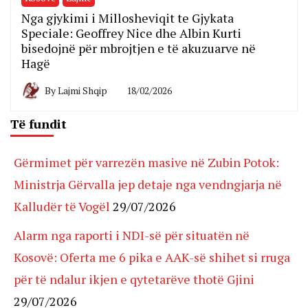
Nga gjykimi i Millosheviqit te Gjykata
Speciale: Geoffrey Nice dhe Albin Kurti
bisedojnë për mbrojtjen e të akuzuarve në
Hagë
By
Lajmi Shqip
18/02/2026
Të fundit
Gërmimet për varrezën masive në Zubin Potok:
Ministrja Gërvalla jep detaje nga vendngjarja në
Kalludër të Vogël
29/07/2026
Alarm nga raporti i NDI-së për situatën në
Kosovë: Oferta me 6 pika e AAK-së shihet si rruga
për të ndalur ikjen e qytetarëve thotë Gjini
29/07/2026