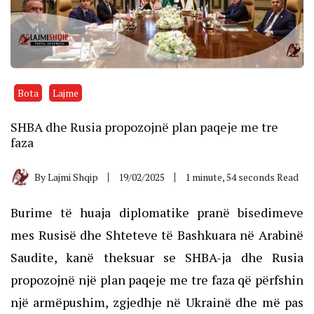
Bota
Lajme
SHBA dhe Rusia propozojnë plan paqeje me tre
faza
By
Lajmi Shqip
19/02/2025
1 minute, 54 seconds Read
Burime të huaja diplomatike pranë bisedimeve
mes Rusisë dhe Shteteve të Bashkuara në Arabinë
Saudite, kanë theksuar se SHBA-ja dhe Rusia
propozojnë një plan paqeje me tre faza që përfshin
një armëpushim, zgjedhje në Ukrainë dhe më pas