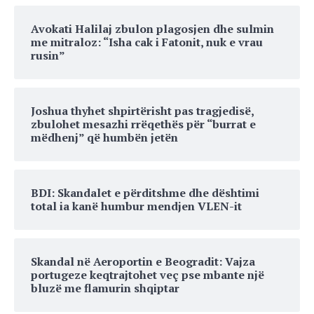
Avokati Halilaj zbulon plagosjen dhe sulmin
me mitraloz: “Isha cak i Fatonit, nuk e vrau
rusin”
Joshua thyhet shpirtërisht pas tragjedisë,
zbulohet mesazhi rrëqethës për “burrat e
mëdhenj” që humbën jetën
BDI: Skandalet e përditshme dhe dështimi
total ia kanë humbur mendjen VLEN-it
Skandal në Aeroportin e Beogradit: Vajza
portugeze keqtrajtohet veç pse mbante një
bluzë me flamurin shqiptar