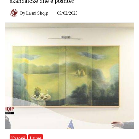
skandaloze dhe e poshtër
By
Lajmi Shqip
05/02/2025
Kosovë
Lajme