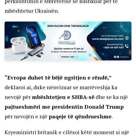
përkushtimin e Mbretërisë së Bashkuar për të
mbështetur Ukrainën.
“Evropa duhet të bëjë ngritjen e rëndë,”
deklaroi ai, duke nënvizuar se marrëveshja ka
nevojë për
mbështetjen e SHBA-së
dhe se ka një
pajtueshmëri me presidentin Donald Trump
për nevojën e një
paqeje të qëndrueshme
.
Kryeministri britanik e cilësoi këtë moment si një