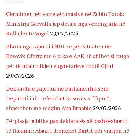
Gërmimet për varrezën masive në Zubin Potok:
Ministrja Gërvalla jep detaje nga vendngjarja në
Kalludër të Vogël
29/07/2026
Alarm nga raporti i NDI-së për situatën në
Kosovë: Oferta me 6 pika e AAK-së shihet si rruga
për të ndalur ikjen e qytetarëve thotë Gjini
29/07/2026
Deklarata e papritur në Parlamentin serb:
Deputeti i ri i referohet Kosovës si “fqinj”,
shpërthen me reagim Ana Brnabiq
29/07/2026
Përplasja publike pas deklaratës së bashkëshortit
të Haxhiut: Abazi i drejtohet Kurtit për vrasjen në