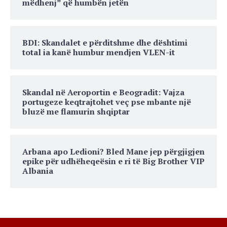
mëdhenj” që humbën jetën
BDI: Skandalet e përditshme dhe dështimi
total ia kanë humbur mendjen VLEN-it
Skandal në Aeroportin e Beogradit: Vajza
portugeze keqtrajtohet veç pse mbante një
bluzë me flamurin shqiptar
Arbana apo Ledioni? Bled Mane jep përgjigjen
epike për udhëheqeësin e ri të Big Brother VIP
Albania