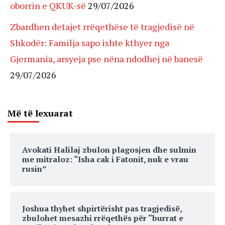
oborrin e QKUK-së
29/07/2026
Zbardhen detajet rrëqethëse të tragjedisë në
Shkodër: Familja sapo ishte kthyer nga
Gjermania, arsyeja pse nëna ndodhej në banesë
29/07/2026
Më të lexuarat
Avokati Halilaj zbulon plagosjen dhe sulmin
me mitraloz: “Isha cak i Fatonit, nuk e vrau
rusin”
Joshua thyhet shpirtërisht pas tragjedisë,
zbulohet mesazhi rrëqethës për “burrat e