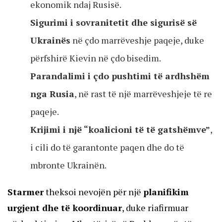
ekonomik ndaj Rusisë.
Sigurimi i sovranitetit dhe sigurisë së
Ukrainës
në çdo marrëveshje paqeje, duke
përfshirë Kievin në çdo bisedim.
Parandalimi i çdo pushtimi të ardhshëm
nga Rusia
, në rast të një marrëveshjeje të re
paqeje.
Krijimi i një “koalicioni të të gatshëmve”
,
i cili do të garantonte paqen dhe do të
mbronte Ukrainën.
Starmer
theksoi nevojën për një
planifikim
urgjent dhe të koordinuar
, duke riafirmuar