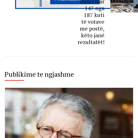
numëruar
147 nga
187 kuti
të votave
me postë,
këto janë
rezultatët!
Publikime te ngjashme