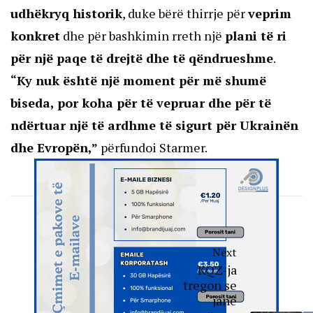
udhëkryq historik
, duke bërë thirrje për
veprim
konkret
dhe për bashkimin rreth një
plani të ri
për një paqe të drejtë dhe të qëndrueshme
.
“Ky nuk është një moment për më shumë
biseda, por koha për të vepruar dhe për të
ndërtuar një të ardhme të sigurt për Ukrainën
dhe Evropën,”
përfundoi Starmer.
Next
KQZ-ja
tregon se
janë