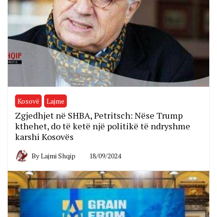
Kosovë
Lajme
Zgjedhjet në SHBA, Petritsch: Nëse Trump
kthehet, do të ketë një politikë të ndryshme
karshi Kosovës
By
Lajmi Shqip
18/09/2024