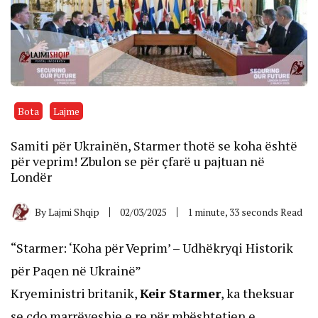
Bota
Lajme
Samiti për Ukrainën, Starmer thotë se koha është
për veprim! Zbulon se për çfarë u pajtuan në
Londër
By
Lajmi Shqip
02/03/2025
1 minute, 33 seconds Read
“Starmer: ‘Koha për Veprim’ – Udhëkryqi Historik
për Paqen në Ukrainë”
Kryeministri britanik,
Keir Starmer
, ka theksuar
se çdo marrëveshje e re për mbështetjen e