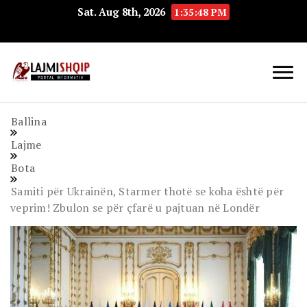
Sat. Aug 8th, 2026
1:35:49 PM
Lajmishqip.net
Lajmishqip
Ballina
Lajme
Bota
Samiti për Ukrainën, Starmer thotë se koha është për
veprim! Zbulon se për çfarë u pajtuan në Londër