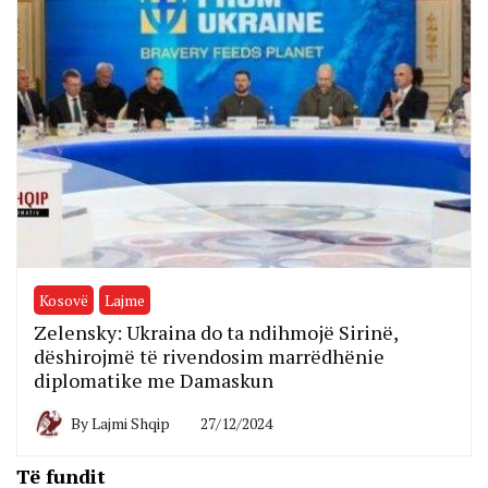
Kosovë
Lajme
Zelensky: Ukraina do ta ndihmojë Sirinë,
dëshirojmë të rivendosim marrëdhënie
diplomatike me Damaskun
By
Lajmi Shqip
27/12/2024
Të fundit