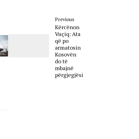
Previous
Kërcënon
Vuçiq: Ata
që po
armatosin
Kosovën
do të
mbajnë
përgjegjësi