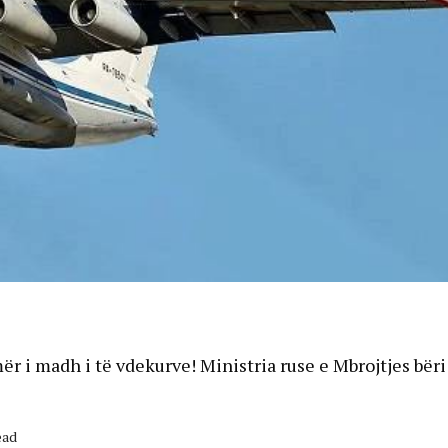
r i madh i të vdekurve! Ministria ruse e Mbrojtjes bëri
ead