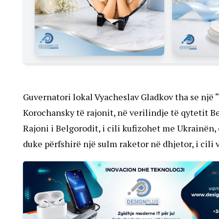
Guvernatori lokal Vyacheslav Gladkov tha se një 
Korochansky të rajonit, në verilindje të qytetit 
Rajoni i Belgorodit, i cili kufizohet me Ukrainën
duke përfshirë një sulm raketor në dhjetor, i cili 