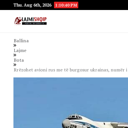
Thu. Aug 6th, 2026
1:10:41 PM
Lajmishqip.net
Lajmishqip
Ballina
Lajme
Bota
Rrëzohet avioni rus me të burgosur ukrainas, numër i 