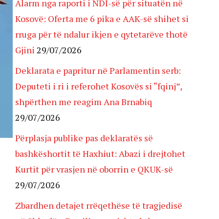
Alarm nga raporti i NDI-së për situatën në
Kosovë: Oferta me 6 pika e AAK-së shihet si
rruga për të ndalur ikjen e qytetarëve thotë
Gjini
29/07/2026
Deklarata e papritur në Parlamentin serb:
Deputeti i ri i referohet Kosovës si “fqinj”,
shpërthen me reagim Ana Brnabiq
29/07/2026
Përplasja publike pas deklaratës së
bashkëshortit të Haxhiut: Abazi i drejtohet
Kurtit për vrasjen në oborrin e QKUK-së
29/07/2026
Zbardhen detajet rrëqethëse të tragjedisë