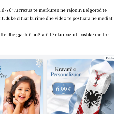
in Il-76”, u rrëzua të mërkurën në rajonin Belgorod të
it, duke cituar burime dhe video të postuara në mediat
lufte dhe gjashtë anëtarë të ekuipazhit, bashkë me tre
Rekla