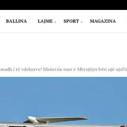
BALLINA
LAJME
SPORT
MAGAZINA
madh i të vdekurve! Ministria ruse e Mbrojtjes bëri një njoft