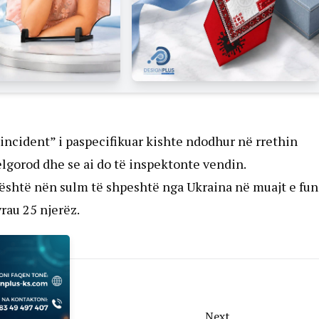
“incident” i paspecifikuar kishte ndodhur në rrethin
Belgorod dhe se ai do të inspektonte vendin.
, është nën sulm të shpeshtë nga Ukraina në muajt e fun
vrau 25 njerëz.
Next