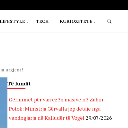
LIFESTYLE
TECH
KURIOZITETE
im urgjent!
Të fundit
Gërmimet për varrezën masive në Zubin
Potok: Ministrja Gërvalla jep detaje nga
vendngjarja në Kalludër të Vogël
29/07/2026