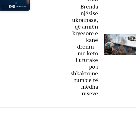
Brenda
njësisë
ukrainase,
që armën
kryesore e
kanë
dronin –
me këto
fluturake
po i
shkaktojnë
humbje të
mëdha
rusëve