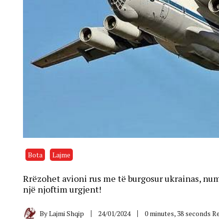
Bota
Lajme
Rrëzohet avioni rus me të burgosur ukrainas, numë
një njoftim urgjent!
By
Lajmi Shqip
24/01/2024
0 minutes, 38 seconds R