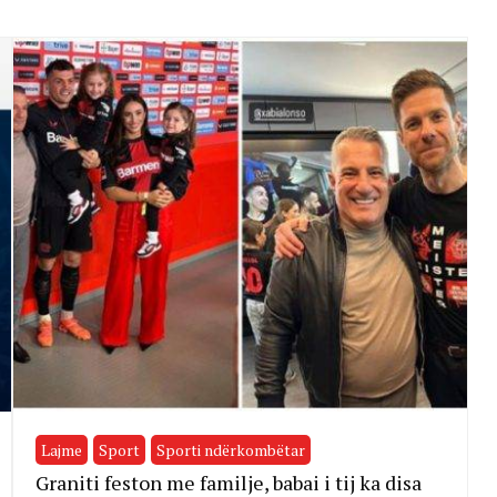
Lajme
Sport
Sporti ndërkombëtar
Graniti feston me familje, babai i tij ka disa