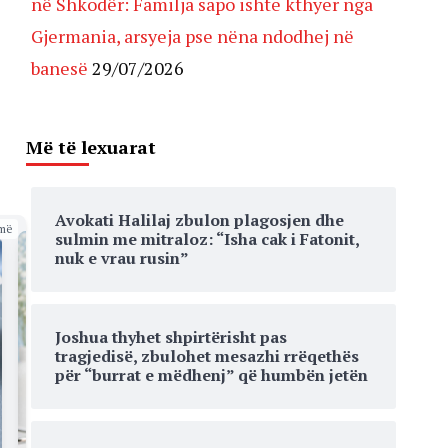
në Shkodër: Familja sapo ishte kthyer nga
Gjermania, arsyeja pse nëna ndodhej në
banesë
29/07/2026
Më të lexuarat
Avokati Halilaj zbulon plagosjen dhe
më
sulmin me mitraloz: “Isha cak i Fatonit,
nuk e vrau rusin”
Joshua thyhet shpirtërisht pas
tragjedisë, zbulohet mesazhi rrëqethës
për “burrat e mëdhenj” që humbën jetën