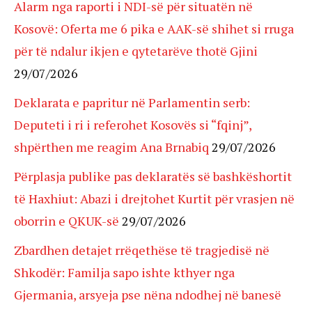
Alarm nga raporti i NDI-së për situatën në
Kosovë: Oferta me 6 pika e AAK-së shihet si rruga
për të ndalur ikjen e qytetarëve thotë Gjini
29/07/2026
Deklarata e papritur në Parlamentin serb:
Deputeti i ri i referohet Kosovës si “fqinj”,
shpërthen me reagim Ana Brnabiq
29/07/2026
Përplasja publike pas deklaratës së bashkëshortit
të Haxhiut: Abazi i drejtohet Kurtit për vrasjen në
oborrin e QKUK-së
29/07/2026
Zbardhen detajet rrëqethëse të tragjedisë në
Shkodër: Familja sapo ishte kthyer nga
Gjermania, arsyeja pse nëna ndodhej në banesë