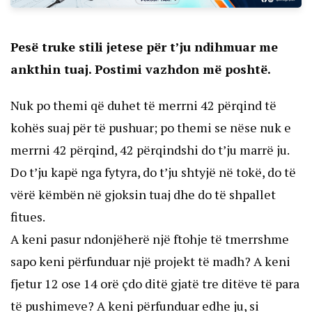
Pesë truke stili jetese për t’ju ndihmuar me
ankthin tuaj. Postimi vazhdon më poshtë.
Nuk po themi që duhet të merrni 42 përqind të
kohës suaj për të pushuar; po themi se nëse nuk e
merrni 42 përqind, 42 përqindshi do t’ju marrë ju.
Do t’ju kapë nga fytyra, do t’ju shtyjë në tokë, do të
vërë këmbën në gjoksin tuaj dhe do të shpallet
fitues.
A keni pasur ndonjëherë një ftohje të tmerrshme
sapo keni përfunduar një projekt të madh? A keni
fjetur 12 ose 14 orë çdo ditë gjatë tre ditëve të para
të pushimeve? A keni përfunduar edhe ju, si