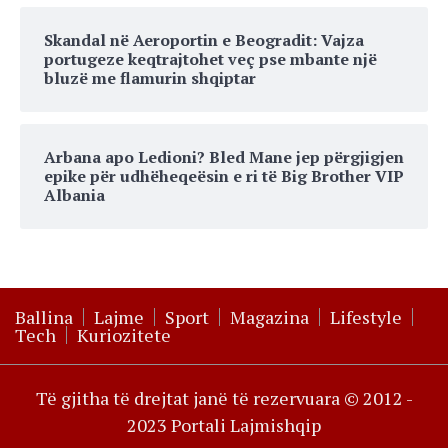
Skandal në Aeroportin e Beogradit: Vajza
portugeze keqtrajtohet veç pse mbante një
bluzë me flamurin shqiptar
Arbana apo Ledioni? Bled Mane jep përgjigjen
epike për udhëheqeësin e ri të Big Brother VIP
Albania
Ballina
Lajme
Sport
Magazina
Lifestyle
Tech
Kuriozitete
Të gjitha të drejtat janë të rezervuara © 2012 -
2023 Portali Lajmishqip