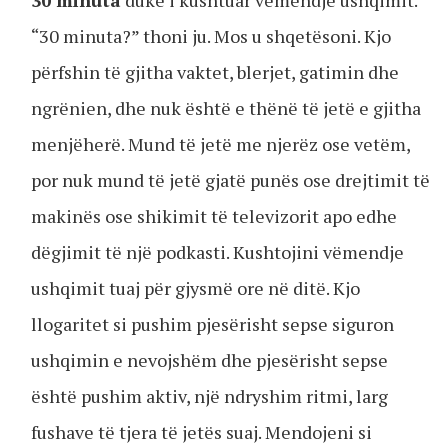
30 minuta
duke i kushtuar vëmendje ushqimit.
“30 minuta?” thoni ju. Mos u shqetësoni. Kjo
përfshin të gjitha vaktet, blerjet, gatimin dhe
ngrënien, dhe nuk është e thënë të jetë e gjitha
menjëherë. Mund të jetë me njerëz ose vetëm,
por nuk mund të jetë gjatë punës ose drejtimit të
makinës ose shikimit të televizorit apo edhe
dëgjimit të një podkasti. Kushtojini vëmendje
ushqimit tuaj për gjysmë ore në ditë. Kjo
llogaritet si pushim pjesërisht sepse siguron
ushqimin e nevojshëm dhe pjesërisht sepse
është pushim aktiv, një ndryshim ritmi, larg
fushave të tjera të jetës suaj. Mendojeni si