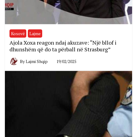
Kosovë
Lajme
Ajola Xoxa reagon ndaj akuzave: “Një bllof i
dhunshëm që do ta përball në Strasburg”
By
Lajmi Shqip
19/02/2025