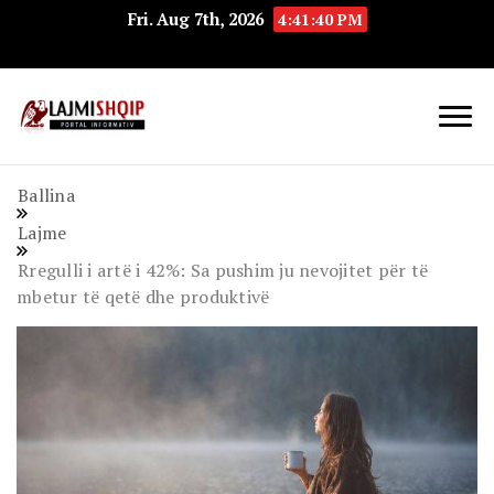
Fri. Aug 7th, 2026
4:41:41 PM
Lajmishqip.net
Lajmishqip
Ballina
Lajme
Rregulli i artë i 42%: Sa pushim ju nevojitet për të
mbetur të qetë dhe produktivë