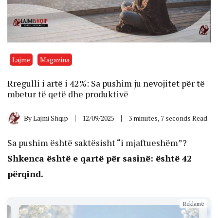
Lajme
Magazina
Rregulli i artë i 42%: Sa pushim ju nevojitet për të
mbetur të qetë dhe produktivë
By
Lajmi Shqip
12/09/2025
3 minutes, 7 seconds Read
Sa pushim është saktësisht “i mjaftueshëm”?
Shkenca është e qartë për sasinë: është 42
përqind.
Reklamë