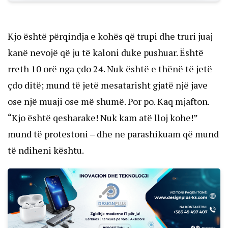
Kjo është përqindja e kohës që trupi dhe truri juaj
kanë nevojë që ju të kaloni duke pushuar. Është
rreth 10 orë nga çdo 24. Nuk është e thënë të jetë
çdo ditë; mund të jetë mesatarisht gjatë një jave
ose një muaji ose më shumë. Por po. Kaq mjafton.
“Kjo është qesharake! Nuk kam atë lloj kohe!”
mund të protestoni – dhe ne parashikuam që mund
të ndiheni kështu.