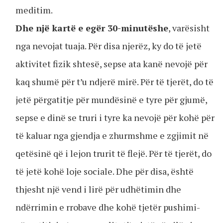
meditim.
Dhe një kartë e egër 30-minutëshe
, varësisht
nga nevojat tuaja. Për disa njerëz, ky do të jetë
aktivitet fizik shtesë, sepse ata kanë nevojë për
kaq shumë për t’u ndjerë mirë. Për të tjerët, do të
jetë përgatitje për mundësinë e tyre për gjumë,
sepse e dinë se truri i tyre ka nevojë për kohë për
të kaluar nga gjendja e zhurmshme e zgjimit në
qetësinë që i lejon trurit të flejë. Për të tjerët, do
të jetë kohë loje sociale. Dhe për disa, është
thjesht një vend i lirë për udhëtimin dhe
ndërrimin e rrobave dhe kohë tjetër pushimi-