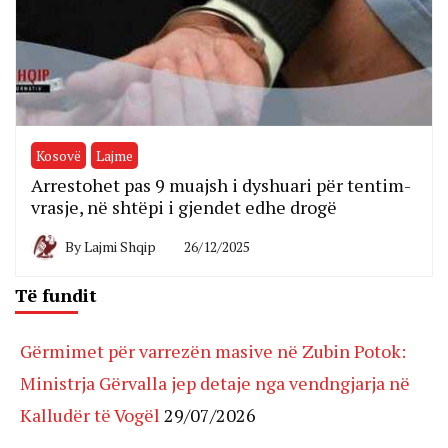
Kosovë
Lajme
Arrestohet pas 9 muajsh i dyshuari për tentim-
vrasje, në shtëpi i gjendet edhe drogë
By
Lajmi Shqip
26/12/2025
Të fundit
Gërmimet për varrezën masive në Zubin Potok:
Ministrja Gërvalla jep detaje nga vendngjarja në
Kalludër të Vogël
29/07/2026