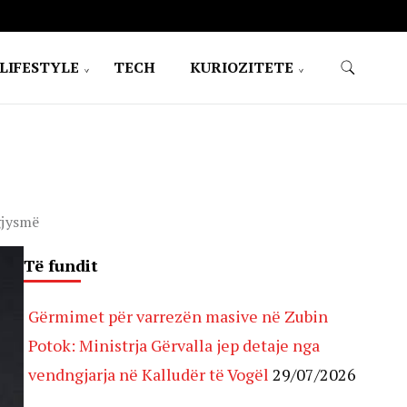
LIFESTYLE
TECH
KURIOZITETE
gjysmë
Të fundit
Gërmimet për varrezën masive në Zubin
Potok: Ministrja Gërvalla jep detaje nga
vendngjarja në Kalludër të Vogël
29/07/2026