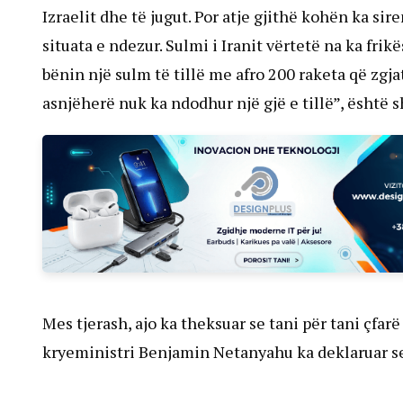
Izraelit dhe të jugut. Por atje gjithë kohën ka si
situata e ndezur. Sulmi i Iranit vërtetë na ka frik
bënin një sulm të tillë me afro 200 raketa që zg
asnjëherë nuk ka ndodhur një gjë e tillë”, është 
Mes tjerash, ajo ka theksuar se tani për tani çfarë
kryeministri Benjamin Netanyahu ka deklaruar se “