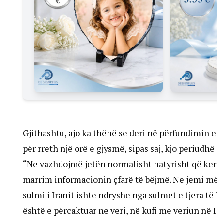
Gjithashtu, ajo ka thënë se deri në përfundimin e
për rreth një orë e gjysmë, sipas saj, kjo periudh
“Ne vazhdojmë jetën normalisht natyrisht që kem
marrim informacionin çfarë të bëjmë. Ne jemi mës
sulmi i Iranit ishte ndryshe nga sulmet e tjera 
është e përcaktuar ne veri, në kufi me veriun në