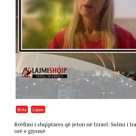
Bota
Lajme
Rrëfimi i shqiptares që jeton në Izrael: Sulmi i 
orë e gjysmë