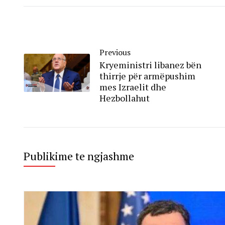
Previous
Kryeministri libanez bën
thirrje për armëpushim
mes Izraelit dhe
Hezbollahut
Publikime te ngjashme