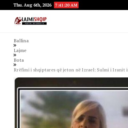
Thu. Aug 6th, 2026
7:41:21 AM
Lajmishqip.net
Lajmishqip
Ballina
Lajme
Bota
Rrëfimi i shqiptares që jeton në Izrael: Sulmi i Irani