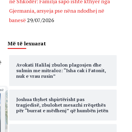
në Shkodër: Familja sapo ishte kthyer nga
Gjermania, arsyeja pse nëna ndodhej në
banesë
29/07/2026
Më të lexuarat
ë
Avokati Halilaj zbulon plagosjen dhe
sulmin me mitraloz: “Isha cak i Fatonit,
nuk e vrau rusin”
më
Joshua thyhet shpirtërisht pas
tragjedisë, zbulohet mesazhi rrëqethës
për “burrat e mëdhenj” që humbën jetën