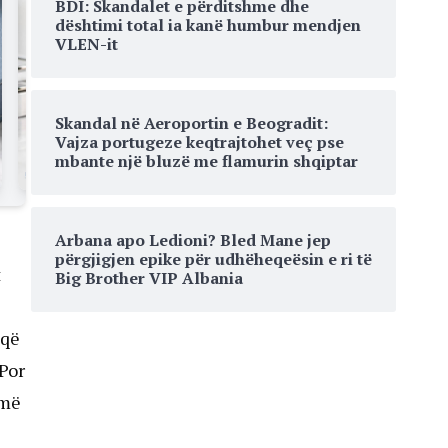
BDI: Skandalet e përditshme dhe
dështimi total ia kanë humbur mendjen
VLEN-it
Skandal në Aeroportin e Beogradit:
Vajza portugeze keqtrajtohet veç pse
mbante një bluzë me flamurin shqiptar
Arbana apo Ledioni? Bled Mane jep
përgjigjen epike për udhëheqeësin e ri të
t
Big Brother VIP Albania
 që
 Por
umë