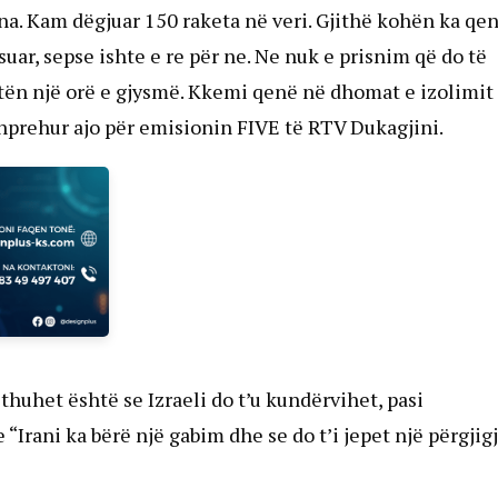
rena. Kam dëgjuar 150 raketa në veri. Gjithë kohën ka qe
ësuar, sepse ishte e re për ne. Ne nuk e prisnim që do të
jatën një orë e gjysmë. Kkemi qenë në dhomat e izolimit
shprehur ajo për emisionin FIVE të RTV Dukagjini.
 thuhet është se Izraeli do t’u kundërvihet, pasi
Irani ka bërë një gabim dhe se do t’i jepet një përgjigj