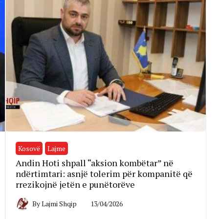
Kosovë
Lajme
Andin Hoti shpall “aksion kombëtar” në
ndërtimtari: asnjë tolerim për kompanitë që
rrezikojnë jetën e punëtorëve
By
Lajmi Shqip
13/04/2026