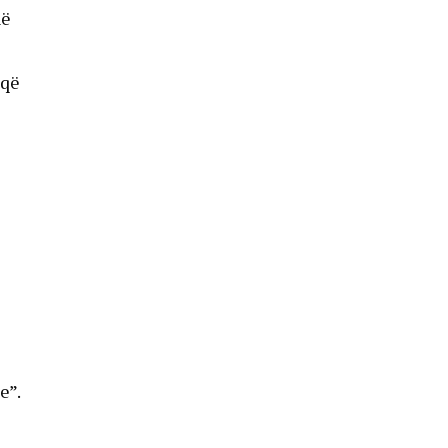
në
 që
e”.