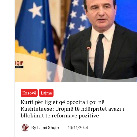
Kosovë
Lajme
Kurti për ligjet që opozita i çoi në
Kushtetuese: Urojmë të ndërpritet avazi i
bllokimit të reformave pozitive
By
Lajmi Shqip
13/11/2024