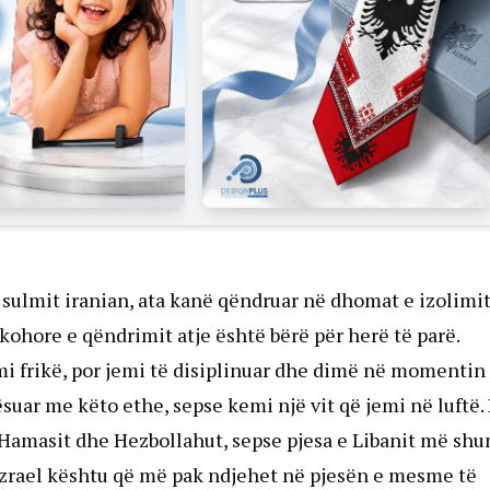
 sulmit iranian, ata kanë qëndruar në dhomat e izolimi
ë kohore e qëndrimit atje është bërë për herë të parë.
i frikë, por jemi të disiplinuar dhe dimë në momentin
uar me këto ethe, sepse kemi një vit që jemi në luftë.
të Hamasit dhe Hezbollahut, sepse pjesa e Libanit më sh
 Izrael kështu që më pak ndjehet në pjesën e mesme të