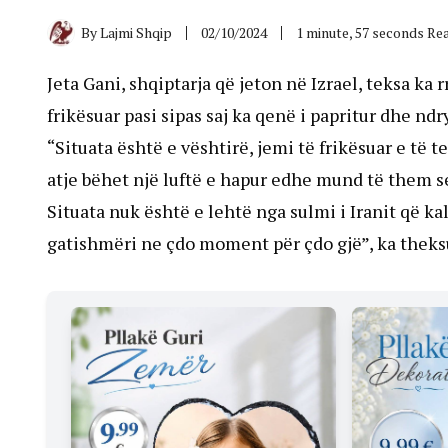
By
Lajmi Shqip
02/10/2024
1 minute, 57 seconds Re
Jeta Gani, shqiptarja që jeton në Izrael, teksa ka 
frikësuar pasi sipas saj ka qenë i papritur dhe n
“Situata është e vështirë, jemi të frikësuar e të 
atje bëhet një luftë e hapur edhe mund të them se
Situata nuk është e lehtë nga sulmi i Iranit që kal
gatishmëri ne çdo moment për çdo gjë”, ka theksu