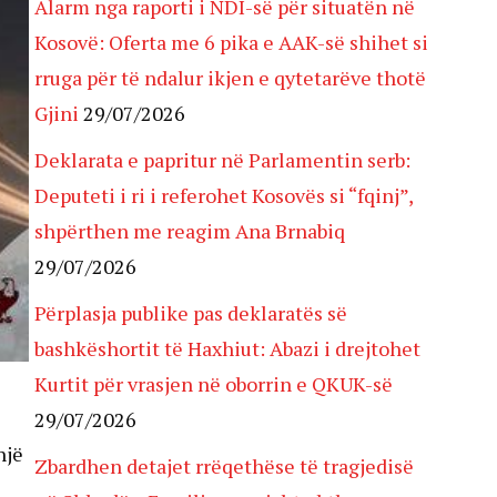
Alarm nga raporti i NDI-së për situatën në
Kosovë: Oferta me 6 pika e AAK-së shihet si
rruga për të ndalur ikjen e qytetarëve thotë
Gjini
29/07/2026
Deklarata e papritur në Parlamentin serb:
Deputeti i ri i referohet Kosovës si “fqinj”,
shpërthen me reagim Ana Brnabiq
29/07/2026
Përplasja publike pas deklaratës së
bashkëshortit të Haxhiut: Abazi i drejtohet
Kurtit për vrasjen në oborrin e QKUK-së
29/07/2026
një
Zbardhen detajet rrëqethëse të tragjedisë