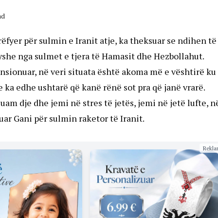
ad
rrëfyer për sulmin e Iranit atje, ka theksuar se ndihen të
dryshe nga sulmet e tjera të Hamasit dhe Hezbollahut.
tensionuar, në veri situata është akoma më e vështirë ku
 ka edhe ushtarë që kanë rënë sot pra që janë vrarë.
uam dje dhe jemi në stres të jetës, jemi në jetë lufte, n
ar Gani për sulmin raketor të Iranit.
Rekla