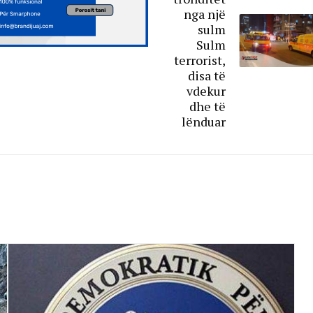
nga një
sulm
Sulm
terrorist,
disa të
vdekur
dhe të
lënduar