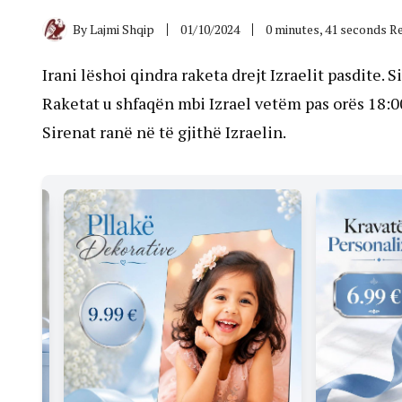
By
Lajmi Shqip
01/10/2024
0 minutes, 41 seconds R
Irani lëshoi ​​qindra raketa drejt Izraelit pasdite
Raketat u shfaqën mbi Izrael vetëm pas orës 18:0
Sirenat ranë në të gjithë Izraelin.