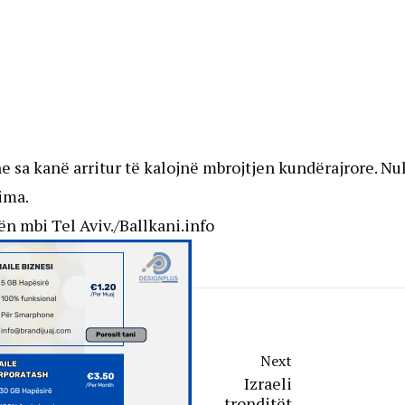
he sa kanë arritur të kalojnë mbrojtjen kundërajrore. Nu
ima.
n mbi Tel Aviv./Ballkani.info
Next
Izraeli
tronditët