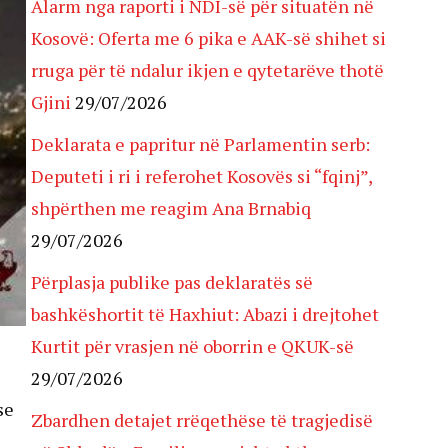
Alarm nga raporti i NDI-së për situatën në
Kosovë: Oferta me 6 pika e AAK-së shihet si
rruga për të ndalur ikjen e qytetarëve thotë
Gjini
29/07/2026
Deklarata e papritur në Parlamentin serb:
Deputeti i ri i referohet Kosovës si “fqinj”,
shpërthen me reagim Ana Brnabiq
29/07/2026
Përplasja publike pas deklaratës së
bashkëshortit të Haxhiut: Abazi i drejtohet
Kurtit për vrasjen në oborrin e QKUK-së
29/07/2026
se
Zbardhen detajet rrëqethëse të tragjedisë