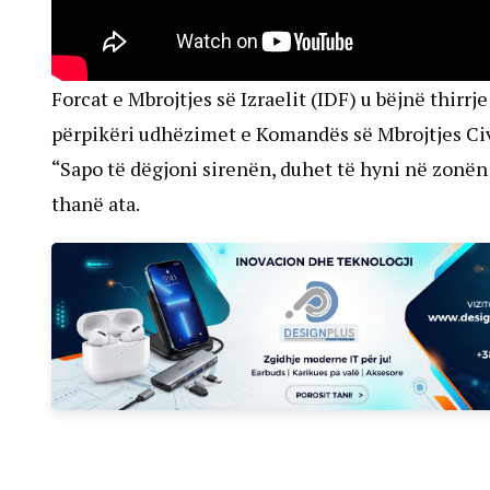
Forcat e Mbrojtjes së Izraelit (IDF) u bëjnë thirr
përpikëri udhëzimet e Komandës së Mbrojtjes Civ
“Sapo të dëgjoni sirenën, duhet të hyni në zonën 
thanë ata.