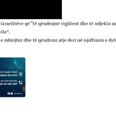
je izraelitëve që “të qëndrojnë vigjilent dhe të ndjekin 
ile”.
e mbrojtur dhe të qëndroni atje deri në njoftimin e dyt