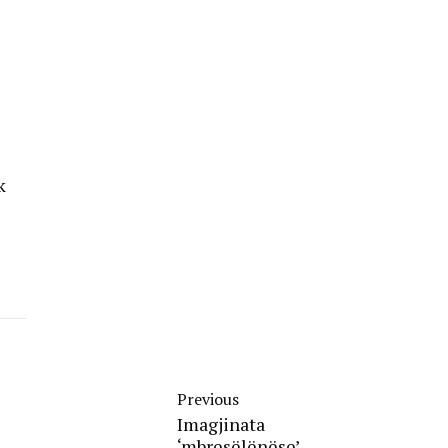
k
Previous
Imagjinata
‘mbresëlënëse’