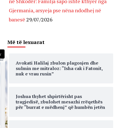
në Shkodër: Familja sapo ishte kthyer nga
Gjermania, arsyeja pse nëna ndodhej në
banesë
29/07/2026
Më të lexuarat
y
më
Avokati Halilaj zbulon plagosjen dhe
sulmin me mitraloz: “Isha cak i Fatonit,
nuk e vrau rusin”
Joshua thyhet shpirtërisht pas
tragjedisë, zbulohet mesazhi rrëqethës
për “burrat e mëdhenj” që humbën jetën