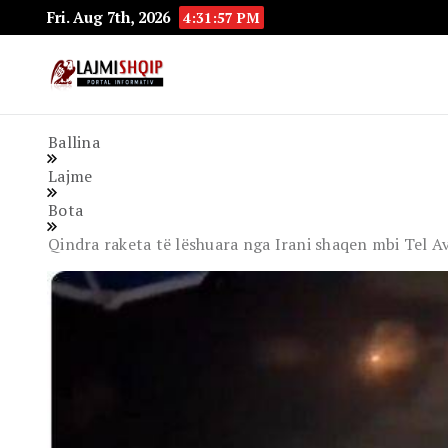
Fri. Aug 7th, 2026
4:31:58 PM
Lajmishqip.net
Lajmishqip
Ballina
Lajme
Bota
Qindra raketa të lëshuara nga Irani shaqen mbi Tel Av