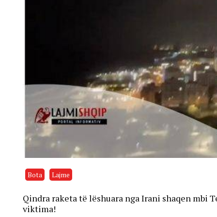
Bota
Lajme
Qindra raketa të lëshuara nga Irani shaqen mbi T
viktima!