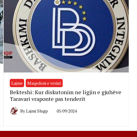
Lajme
Maqedoni e veriut
Bekteshi: Kur diskutonim ne ligjin e gjuhëve
Taravari vraponte pas tenderit
By
Lajmi Shqip
05/09/2024