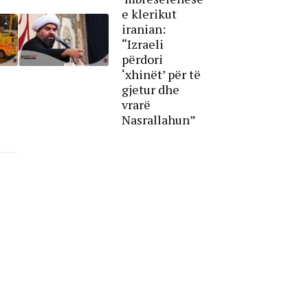
e klerikut
iranian:
“Izraeli
përdori
‘xhinët’ për të
gjetur dhe
vrarë
Nasrallahun”