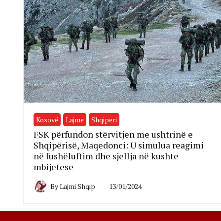
Kosovë
Lajme
Shqiperi
FSK përfundon stërvitjen me ushtrinë e
Shqipërisë, Maqedonci: U simulua reagimi
në fushëluftim dhe sjellja në kushte
mbijetese
By
Lajmi Shqip
13/01/2024