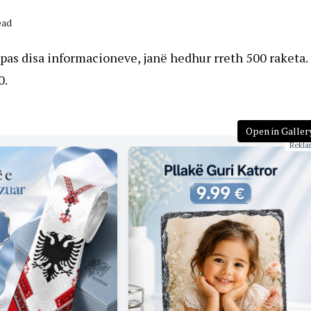
ead
. Sipas disa informacioneve, janë hedhur rreth 500 raketa.
0.
Open in Galler
Rekla