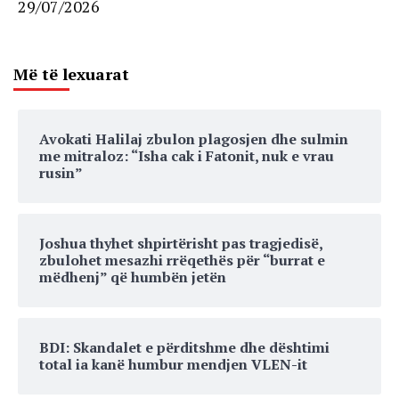
29/07/2026
Më të lexuarat
Avokati Halilaj zbulon plagosjen dhe sulmin
me mitraloz: “Isha cak i Fatonit, nuk e vrau
rusin”
Joshua thyhet shpirtërisht pas tragjedisë,
zbulohet mesazhi rrëqethës për “burrat e
mëdhenj” që humbën jetën
BDI: Skandalet e përditshme dhe dështimi
total ia kanë humbur mendjen VLEN-it