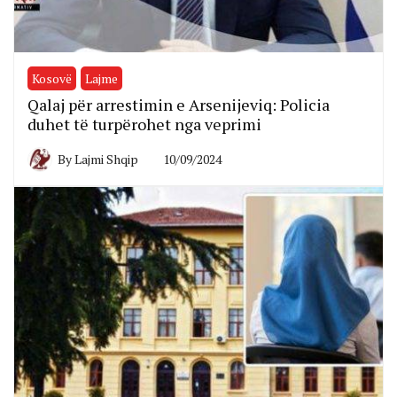
Kosovë
Lajme
Qalaj për arrestimin e Arsenijeviq: Policia
duhet të turpërohet nga veprimi
By
Lajmi Shqip
10/09/2024