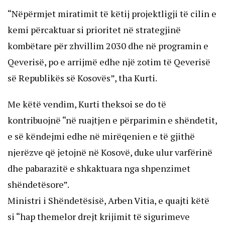
“Nëpërmjet miratimit të këtij projektligji të cilin e
kemi përcaktuar si prioritet në strategjinë
kombëtare për zhvillim 2030 dhe në programin e
Qeverisë, po e arrijmë edhe një zotim të Qeverisë
së Republikës së Kosovës”, tha Kurti.
Me këtë vendim, Kurti theksoi se do të
kontribuojnë “në ruajtjen e përparimin e shëndetit,
e së këndejmi edhe në mirëqenien e të gjithë
njerëzve që jetojnë në Kosovë, duke ulur varfërinë
dhe pabarazitë e shkaktuara nga shpenzimet
shëndetësore”.
Ministri i Shëndetësisë, Arben Vitia, e quajti këtë
si “hap themelor drejt krijimit të sigurimeve