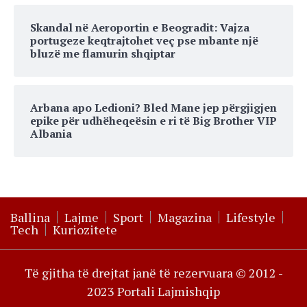
Skandal në Aeroportin e Beogradit: Vajza
portugeze keqtrajtohet veç pse mbante një
bluzë me flamurin shqiptar
Arbana apo Ledioni? Bled Mane jep përgjigjen
epike për udhëheqeësin e ri të Big Brother VIP
Albania
Ballina
Lajme
Sport
Magazina
Lifestyle
Tech
Kuriozitete
Të gjitha të drejtat janë të rezervuara © 2012 -
2023 Portali Lajmishqip