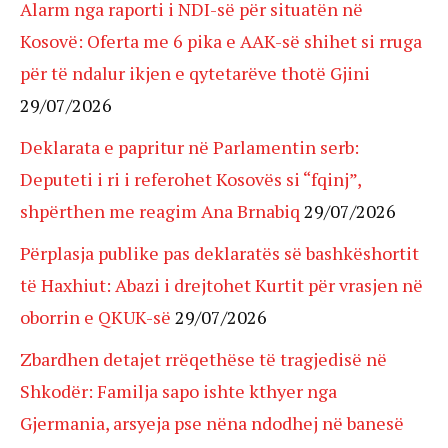
Alarm nga raporti i NDI-së për situatën në
Kosovë: Oferta me 6 pika e AAK-së shihet si rruga
për të ndalur ikjen e qytetarëve thotë Gjini
29/07/2026
Deklarata e papritur në Parlamentin serb:
Deputeti i ri i referohet Kosovës si “fqinj”,
shpërthen me reagim Ana Brnabiq
29/07/2026
Përplasja publike pas deklaratës së bashkëshortit
të Haxhiut: Abazi i drejtohet Kurtit për vrasjen në
oborrin e QKUK-së
29/07/2026
Zbardhen detajet rrëqethëse të tragjedisë në
Shkodër: Familja sapo ishte kthyer nga
Gjermania, arsyeja pse nëna ndodhej në banesë