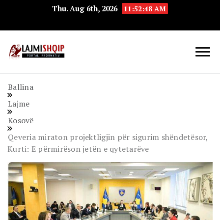
Thu. Aug 6th, 2026
11:52:48 AM
Lajmishqip.net
Lajmishqip
Ballina
Lajme
Kosovë
Qeveria miraton projektligjin për sigurim shëndetësor,
Kurti: E përmirëson jetën e qytetarëve