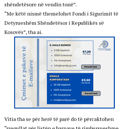
shëndetësore në vendin tonë”.
“Me këtë nismë themelohet Fondi i Sigurimit të
Detyrueshëm Shëndetësor i Republikës së
Kosovës”, tha ai.
Vitia tha se për herë të parë do të përcaktohen
“rregullat për listën e barnave të rimbursueshme