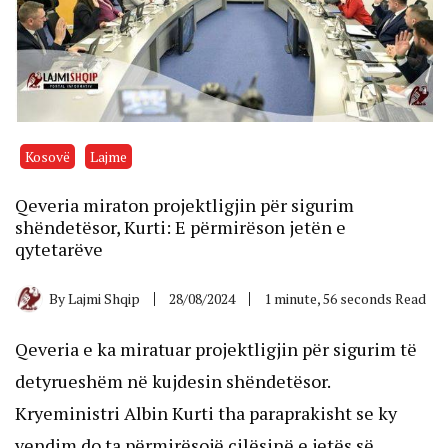
Kosovë
Lajme
Qeveria miraton projektligjin për sigurim
shëndetësor, Kurti: E përmirëson jetën e
qytetarëve
By
Lajmi Shqip
28/08/2024
1 minute, 56 seconds Read
Qeveria e ka miratuar projektligjin për sigurim të
detyrueshëm në kujdesin shëndetësor.
Kryeministri Albin Kurti tha paraprakisht se ky
vendim do ta përmirësojë cilësinë e jetës së