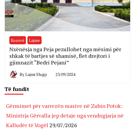
Kosovë
Lajme
Nxënësja nga Peja pezullohet nga mësimi për
shkak të bartjes së shamisë, flet drejtori i
gjimnazit “Bedri Pejani”
By
Lajmi Shqip
23/09/2024
Të fundit
Gërmimet për varrezën masive në Zubin Potok:
Ministrja Gërvalla jep detaje nga vendngjarja në
Kalludër të Vogël
29/07/2026