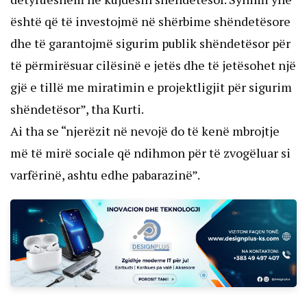
është që të investojmë në shërbime shëndetësore
dhe të garantojmë sigurim publik shëndetësor për
të përmirësuar cilësinë e jetës dhe të jetësohet një
gjë e tillë me miratimin e projektligjit për sigurim
shëndetësor”, tha Kurti.
Ai tha se “njerëzit në nevojë do të kenë mbrojtje
më të mirë sociale që ndihmon për të zvogëluar si
varfërinë, ashtu edhe pabarazinë”.