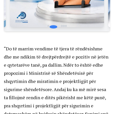
“Do të marrim vendime të tjera të rëndësishme
dhe me ndikim të drejtpërdrejtë e pozitiv në jetën
e qytetarëve tanë, pa dallim. Ndër to është edhe
propozimi i Ministrisë së Shëndetësisë për
shqyrtimin dhe miratimin e projektligjit për
sigurime shëndetësore. Andaj ku ka më mirë sesa
ta fillojmë rendin e ditës pikërisht me këtë punë,
pra shqyrtimi i projektligjit për sigurimin e
detyrueshëm në kujdesin shëndetësor. Synimi ynë