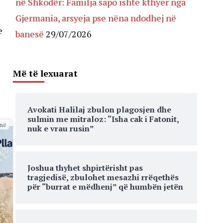
në Shkodër: Familja sapo ishte kthyer nga
Gjermania, arsyeja pse nëna ndodhej në
e
banesë
29/07/2026
e
Më të lexuarat
Avokati Halilaj zbulon plagosjen dhe
sulmin me mitraloz: “Isha cak i Fatonit,
më
nuk e vrau rusin”
Joshua thyhet shpirtërisht pas
tragjedisë, zbulohet mesazhi rrëqethës
për “burrat e mëdhenj” që humbën jetën