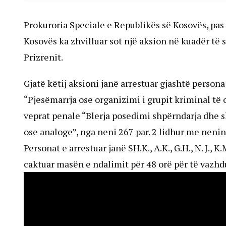
Prokuroria Speciale e Republikës së Kosovës, pas
Kosovës ka zhvilluar sot një aksion në kuadër të s
Prizrenit.
Gjatë këtij aksioni janë arrestuar gjashtë person
“Pjesëmarrja ose organizimi i grupit kriminal të 
veprat penale “Blerja posedimi shpërndarja dhe s
ose analoge”, nga neni 267 par. 2 lidhur me nenin 
Personat e arrestuar janë SH.K., A.K., G.H., N. J., 
caktuar masën e ndalimit për 48 orë për të vazhd