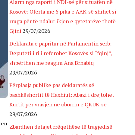
Alarm nga raporti i NDI-së për situatën në
Kosovë: Oferta me 6 pika e AAK-së shihet si
rruga për të ndalur ikjen e qytetarëve thotë
Gjini
29/07/2026
Deklarata e papritur në Parlamentin serb:
Deputeti i ri i referohet Kosovës si “fqinj”,
shpërthen me reagim Ana Brnabiq
29/07/2026
Përplasja publike pas deklaratës së
bashkëshortit të Haxhiut: Abazi i drejtohet
Kurtit për vrasjen në oborrin e QKUK-së
29/07/2026
ren
Zbardhen detajet rrëqethëse të tragjedisë