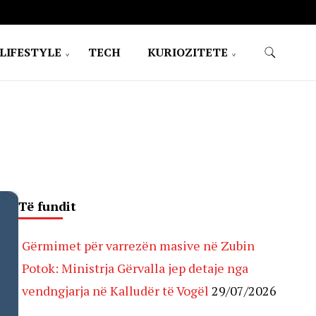
LIFESTYLE
TECH
KURIOZITETE
Të fundit
Gërmimet për varrezën masive në Zubin
Potok: Ministrja Gërvalla jep detaje nga
vendngjarja në Kalludër të Vogël
29/07/2026