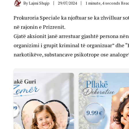
By
Lajmi Shqip
29/07/2024
1 minute, 4 seconds Rea
Prokuroria Speciale ka njoftuar se ka zhvilluar sot
në rajonin e Prizrenit.
Gjatë aksionit janë arrestuar gjashtë persona në
organizimi i grupit kriminal të organizuar” dhe “
narkotikëve, substancave psikotrope ose analoge