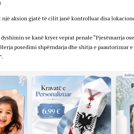
d
 një aksion gjatë të cilit janë kontrolluar disa lokacion
n dyshimin se kanë kryer veprat penale “Pjesëmarrja os
Blerja posedimi shpërndarja dhe shitja e paautorizuar e
”.
Rekla