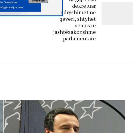
dekretuar
ndryshimet në
qeveri, shtyhet
seanca e
jashtëzakonshme
parlamentare