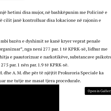
 një hetimi disa mujor, në bashkëpunim me Policinë e
ë cilit janë kontrolluar disa lokacione në rajonin e
a mbi bazën e dyshimit se kanë kryer veprat penale
organizuar”, nga neni 277 par. 1 të KPRK-së, lidhur me
hitja e paautorizuar e narkotikëve, substancave psikot
275 par. 1 nën par. 1.9 të KPRK-së.
K.M. dhe A. M. dhe për të njëjtit Prokuroria Speciale ka
uar me tutje me masat tjera procedurale.
Open in Galler