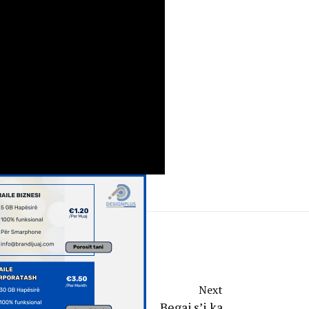
Next
Begaj s’i ka