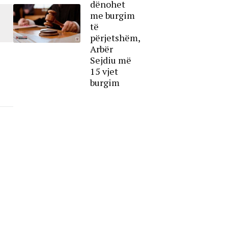
dënohet
me burgim
të
përjetshëm,
Arbër
Sejdiu më
15 vjet
burgim