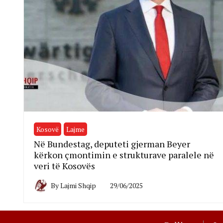
Kosovë
Lajme
Në Bundestag, deputeti gjerman Beyer
kërkon çmontimin e strukturave paralele në
veri të Kosovës
By
Lajmi Shqip
29/06/2025