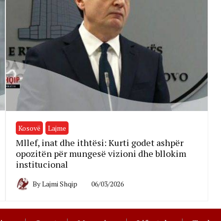
Kosovë
Lajme
Mllef, inat dhe ithtësi: Kurti godet ashpër
opozitën për mungesë vizioni dhe bllokim
institucional
By
Lajmi Shqip
06/03/2026