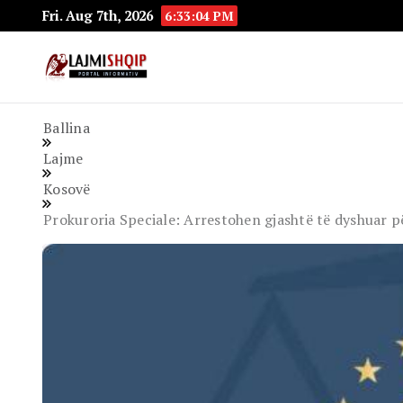
Fri. Aug 7th, 2026
6:33:05 PM
Lajmishqip.net
Lajmishqip
Ballina
Lajme
Kosovë
Prokuroria Speciale: Arrestohen gjashtë të dyshuar p