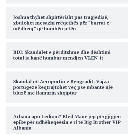
Joshua thyhet shpirtërisht pas tragjedisë,
zbulohet mesazhi rrëqethës për “burrat e
mëdhenj” që humbën jetën
BDI: Skandalet e përditshme dhe dështimi
total ia kanë humbur mendjen VLEN-it
Skandal në Aeroportin e Beogradit: Vajza
portugeze keqtrajtohet veç pse mbante një
bluzë me flamurin shqiptar
Arbana apo Ledioni? Bled Mane jep përgjigjen
epike për udhëheqeësin e ri të Big Brother VIP
Albania