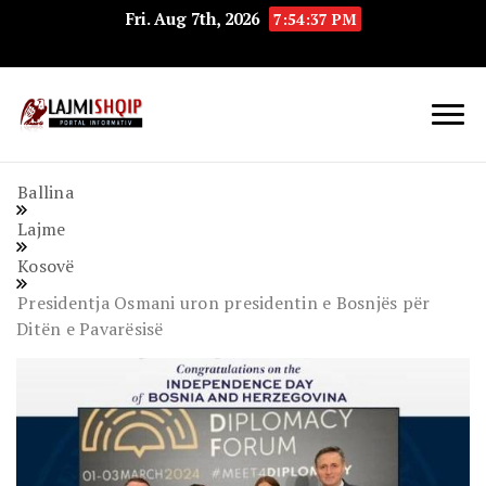
Fri. Aug 7th, 2026
7:54:38 PM
Lajmishqip.net
Lajmishqip
Ballina
Lajme
Kosovë
Presidentja Osmani uron presidentin e Bosnjës për
Ditën e Pavarësisë