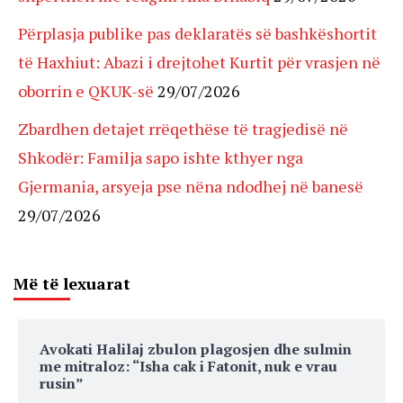
Përplasja publike pas deklaratës së bashkëshortit
të Haxhiut: Abazi i drejtohet Kurtit për vrasjen në
oborrin e QKUK-së
29/07/2026
Zbardhen detajet rrëqethëse të tragjedisë në
Shkodër: Familja sapo ishte kthyer nga
Gjermania, arsyeja pse nëna ndodhej në banesë
29/07/2026
Më të lexuarat
Avokati Halilaj zbulon plagosjen dhe sulmin
me mitraloz: “Isha cak i Fatonit, nuk e vrau
rusin”