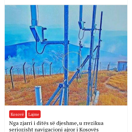
Kosovë
Lajme
Nga zjarri i ditës së djeshme, u rrezikua
seriozisht navigacioni ajror i Kosovës