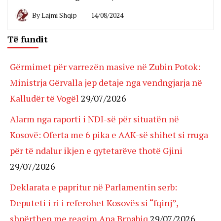
By
Lajmi Shqip
14/08/2024
Të fundit
Gërmimet për varrezën masive në Zubin Potok:
Ministrja Gërvalla jep detaje nga vendngjarja në
Kalludër të Vogël
29/07/2026
Alarm nga raporti i NDI-së për situatën në
Kosovë: Oferta me 6 pika e AAK-së shihet si rruga
për të ndalur ikjen e qytetarëve thotë Gjini
29/07/2026
Deklarata e papritur në Parlamentin serb:
Deputeti i ri i referohet Kosovës si “fqinj”,
shpërthen me reagim Ana Brnabiq
29/07/2026