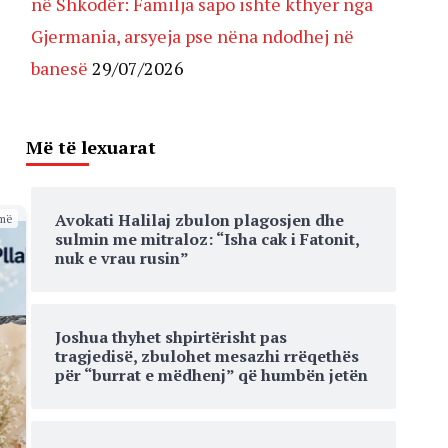
në Shkodër: Familja sapo ishte kthyer nga
Gjermania, arsyeja pse nëna ndodhej në
banesë
29/07/2026
Më të lexuarat
Avokati Halilaj zbulon plagosjen dhe
më
sulmin me mitraloz: “Isha cak i Fatonit,
nuk e vrau rusin”
Joshua thyhet shpirtërisht pas
tragjedisë, zbulohet mesazhi rrëqethës
për “burrat e mëdhenj” që humbën jetën