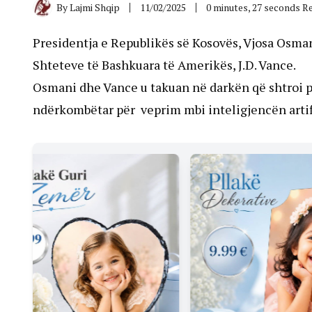
By
Lajmi Shqip
11/02/2025
0 minutes, 27 seconds R
Presidentja e Republikës së Kosovës, Vjosa Osm
Shteteve të Bashkuara të Amerikës, J.D. Vance.
Osmani dhe Vance u takuan në darkën që shtroi 
ndërkombëtar për veprim mbi inteligjencën artif