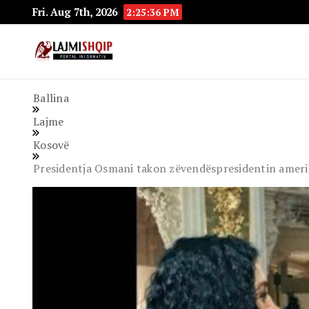
Fri. Aug 7th, 2026
2:25:37 PM
Lajmishqip.net
Lajmishqip
Ballina
Lajme
Kosovë
Presidentja Osmani takon zëvendëspresidentin amer