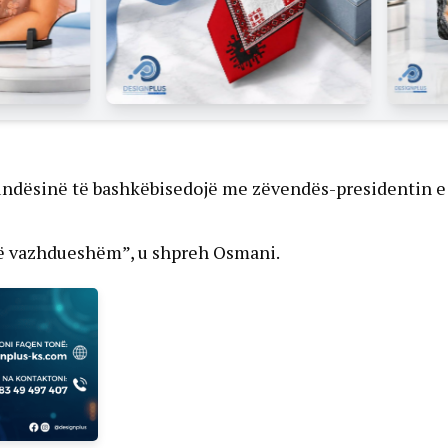
mundësinë të bashkëbisedojë me zëvendës-presidentin e
të vazhdueshëm”, u shpreh Osmani.