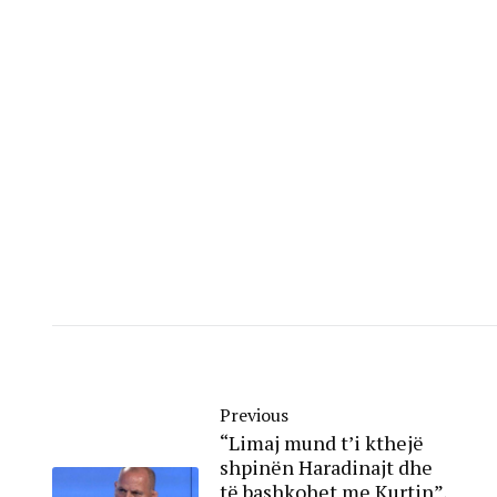
Previous
“Limaj mund t’i kthejë
shpinën Haradinajt dhe
të bashkohet me Kurtin”,