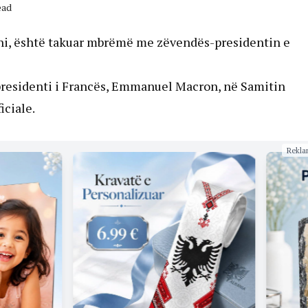
ead
ani, është takuar mbrëmë me zëvendës-presidentin e
presidenti i Francës, Emmanuel Macron, në Samitin
iciale.
Rekla