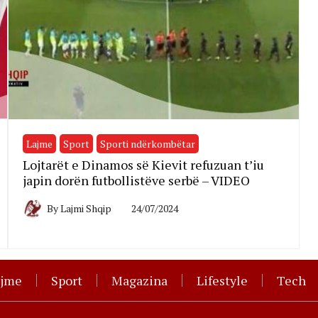
Lajme
Sport
Sporti ndërkombëtar
Lojtarët e Dinamos së Kievit refuzuan t’iu
japin dorën futbollistëve serbë – VIDEO
By
Lajmi Shqip
24/07/2024
ajme
Sport
Magazina
Lifestyle
Tech