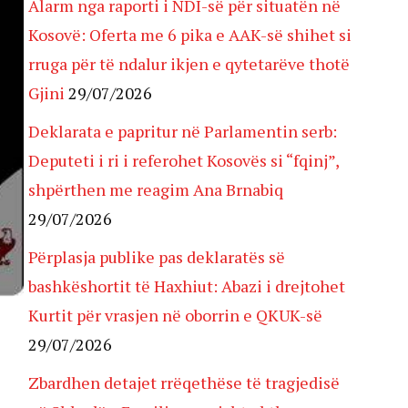
Alarm nga raporti i NDI-së për situatën në
Kosovë: Oferta me 6 pika e AAK-së shihet si
rruga për të ndalur ikjen e qytetarëve thotë
Gjini
29/07/2026
Deklarata e papritur në Parlamentin serb:
Deputeti i ri i referohet Kosovës si “fqinj”,
shpërthen me reagim Ana Brnabiq
29/07/2026
Përplasja publike pas deklaratës së
bashkëshortit të Haxhiut: Abazi i drejtohet
Kurtit për vrasjen në oborrin e QKUK-së
29/07/2026
Zbardhen detajet rrëqethëse të tragjedisë