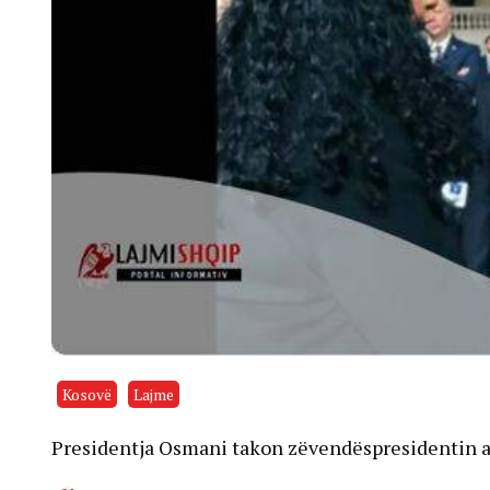
Kosovë
Lajme
Presidentja Osmani takon zëvendëspresidentin 