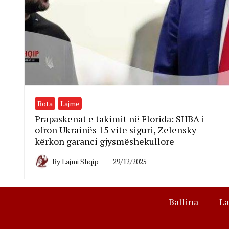
Bota
Lajme
Prapaskenat e takimit në Florida: SHBA i
ofron Ukrainës 15 vite siguri, Zelensky
kërkon garanci gjysmëshekullore
By
Lajmi Shqip
29/12/2025
Ballina
L