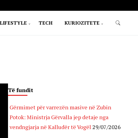
LIFESTYLE
TECH
KURIOZITETE
Të fundit
Gërmimet për varrezën masive në Zubin
Potok: Ministrja Gërvalla jep detaje nga
vendngjarja në Kalludër të Vogël
29/07/2026