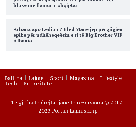
bluzë me flamurin shqiptar
Arbana apo Ledioni? Bled Mane jep përgjigjen
epike për udhëheqeësin e ri të Big Brother VIP
Albania
Ballina
Lajme
Sport
Magazina
Lifestyle
Tech
Kuriozitete
Të gjitha të drejtat janë të rezervuara © 2012 -
2023 Portali Lajmishqip