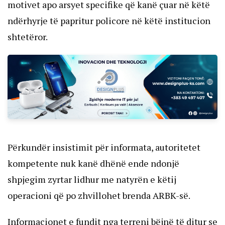
motivet apo arsyet specifike që kanë çuar në këtë
ndërhyrje të papritur policore në këtë institucion
shtetëror.
Përkundër insistimit për informata, autoritetet
kompetente nuk kanë dhënë ende ndonjë
shpjegim zyrtar lidhur me natyrën e këtij
operacioni që po zhvillohet brenda ARBK-së.
Informacionet e fundit nga terreni bëjnë të ditur se