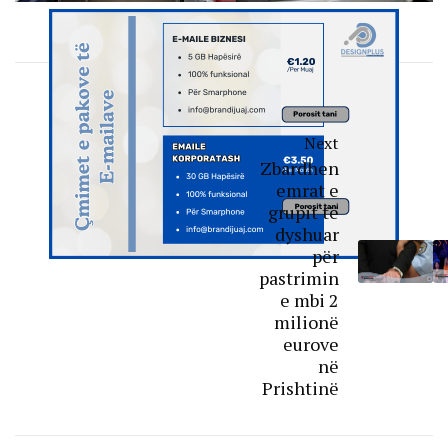
Next
Zbardhen
emrat e
grupit të
dyshuar
për
pastrimin
e mbi 2
milionë
eurove
në
Prishtinë