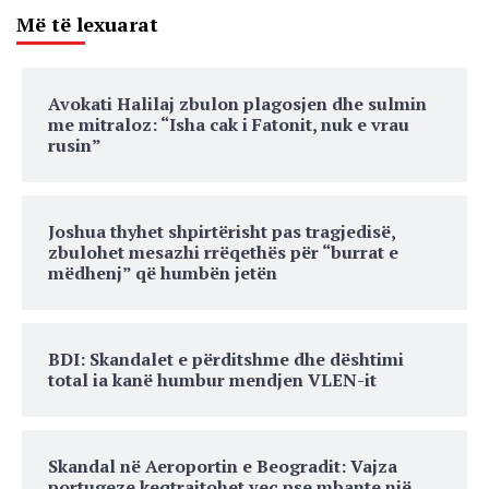
Më të lexuarat
Avokati Halilaj zbulon plagosjen dhe sulmin
me mitraloz: “Isha cak i Fatonit, nuk e vrau
rusin”
Joshua thyhet shpirtërisht pas tragjedisë,
zbulohet mesazhi rrëqethës për “burrat e
mëdhenj” që humbën jetën
BDI: Skandalet e përditshme dhe dështimi
total ia kanë humbur mendjen VLEN-it
Skandal në Aeroportin e Beogradit: Vajza
portugeze keqtrajtohet veç pse mbante një