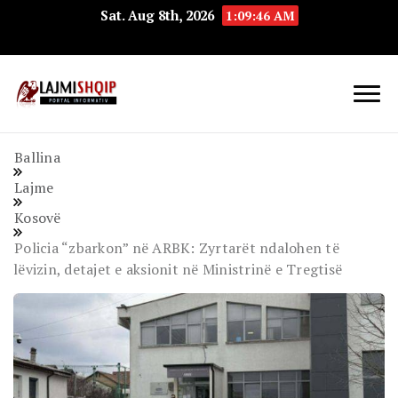
Sat. Aug 8th, 2026
1:09:47 AM
Lajmishqip.net
Lajmishqip
Ballina
Lajme
Kosovë
Policia “zbarkon” në ARBK: Zyrtarët ndalohen të
lëvizin, detajet e aksionit në Ministrinë e Tregtisë