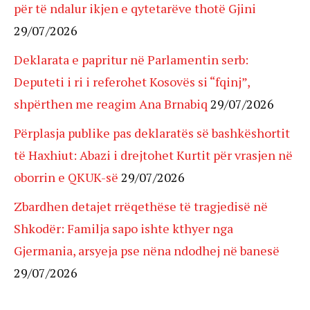
për të ndalur ikjen e qytetarëve thotë Gjini
29/07/2026
Deklarata e papritur në Parlamentin serb:
Deputeti i ri i referohet Kosovës si “fqinj”,
shpërthen me reagim Ana Brnabiq
29/07/2026
Përplasja publike pas deklaratës së bashkëshortit
të Haxhiut: Abazi i drejtohet Kurtit për vrasjen në
oborrin e QKUK-së
29/07/2026
Zbardhen detajet rrëqethëse të tragjedisë në
Shkodër: Familja sapo ishte kthyer nga
Gjermania, arsyeja pse nëna ndodhej në banesë
29/07/2026