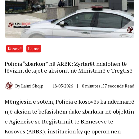
Kosovë
Lajme
Policia “zbarkon” në ARBK: Zyrtarët ndalohen të
lëvizin, detajet e aksionit në Ministrinë e Tregtisë
By
Lajmi Shqip
18/03/2026
0 minutes, 57 seconds Read
Mëngjesin e sotëm, Policia e Kosovës ka ndërmarrë
një aksion të befasishëm duke zbarkuar në objektin
e Agjencisë së Regjistrimit të Bizneseve të
Kosovës (ARBK), institucion ky që operon nën