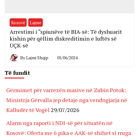
Kosovë
Lajme
Arrestimi i “spiunëve të BIA-së: Të dyshuarit
kishin për qëllim diskreditimin e luftës së
UÇK-së
By
Lajmi Shqip
05/06/2024
Të fundit
Gërmimet për varrezën masive në Zubin Potok:
Ministrja Gërvalla jep detaje nga vendngjarja në
Kalludër të Vogël
29/07/2026
Alarm nga raporti i NDI-së për situatën në
Kosovë: Oferta me 6 pika e AAK-së shihet si rruga