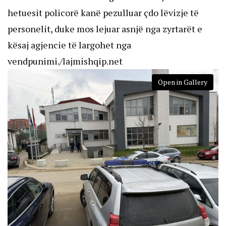
hetuesit policorë kanë pezulluar çdo lëvizje të
personelit, duke mos lejuar asnjë nga zyrtarët e
kësaj agjencie të largohet nga
vendpunimi./lajmishqip.net
Open in Gallery