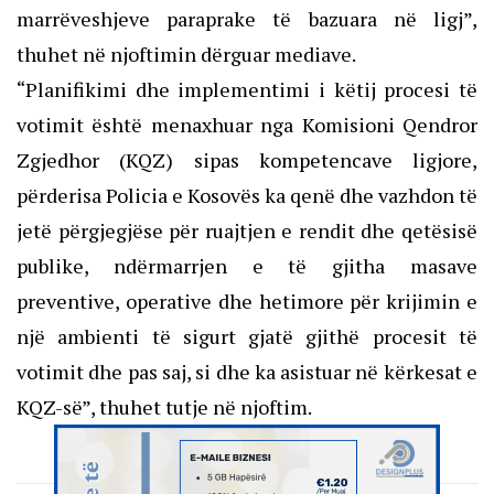
marrëveshjeve paraprake të bazuara në ligj”,
thuhet në njoftimin dërguar mediave.
“Planifikimi dhe implementimi i këtij procesi të
votimit është menaxhuar nga Komisioni Qendror
Zgjedhor (KQZ) sipas kompetencave ligjore,
përderisa Policia e Kosovës ka qenë dhe vazhdon të
jetë përgjegjëse për ruajtjen e rendit dhe qetësisë
publike, ndërmarrjen e të gjitha masave
preventive, operative dhe hetimore për krijimin e
një ambienti të sigurt gjatë gjithë procesit të
votimit dhe pas saj, si dhe ka asistuar në kërkesat e
KQZ-së”, thuhet tutje në njoftim.