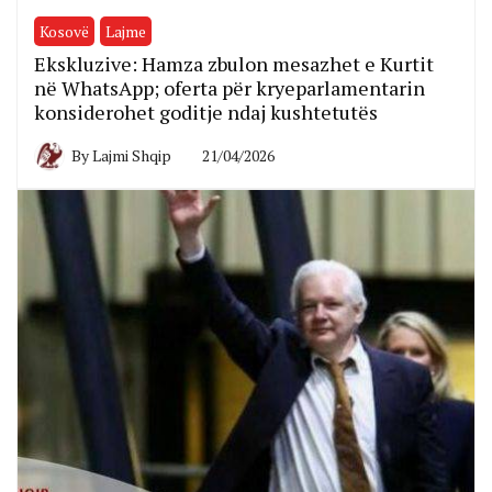
Kosovë
Lajme
Ekskluzive: Hamza zbulon mesazhet e Kurtit
në WhatsApp; oferta për kryeparlamentarin
konsiderohet goditje ndaj kushtetutës
By
Lajmi Shqip
21/04/2026