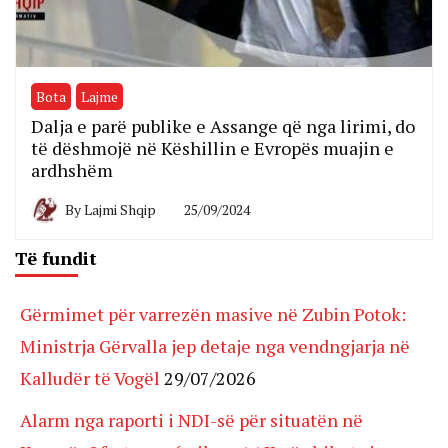
Bota
Lajme
Dalja e parë publike e Assange që nga lirimi, do
të dëshmojë në Këshillin e Evropës muajin e
ardhshëm
By
Lajmi Shqip
25/09/2024
Të fundit
Gërmimet për varrezën masive në Zubin Potok:
Ministrja Gërvalla jep detaje nga vendngjarja në
Kalludër të Vogël
29/07/2026
Alarm nga raporti i NDI-së për situatën në