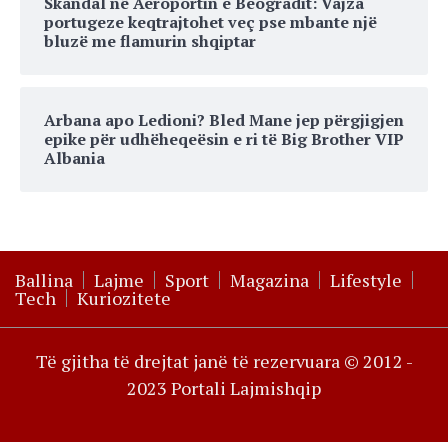
Skandal në Aeroportin e Beogradit: Vajza
portugeze keqtrajtohet veç pse mbante një
bluzë me flamurin shqiptar
Arbana apo Ledioni? Bled Mane jep përgjigjen
epike për udhëheqeësin e ri të Big Brother VIP
Albania
Ballina
Lajme
Sport
Magazina
Lifestyle
Tech
Kuriozitete
Të gjitha të drejtat janë të rezervuara © 2012 -
2023 Portali Lajmishqip