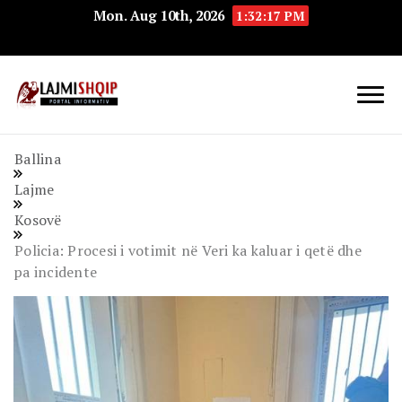
Mon. Aug 10th, 2026
1:32:18 PM
Lajmishqip.net
Lajmishqip
Ballina
Lajme
Kosovë
Policia: Procesi i votimit në Veri ka kaluar i qetë dhe
pa incidente