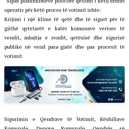
“Sipas planifikimeve policore qëllimi i këtij urdhri
operativ për këtë proces të votimit ishte:
Krijimi i një klime të qetë dhe të sigurt për të
gjithë qytetarët e katër komunave veriore të
vendit, mbajtja e rendit, qetësisë dhe sigurisë
publike në vend para-gjatë dhe pas procesit të
votimit.
Sigurimin e Qendrave të Votimit, Këshillave
Komunale, Depove Komunale, Qendrës së