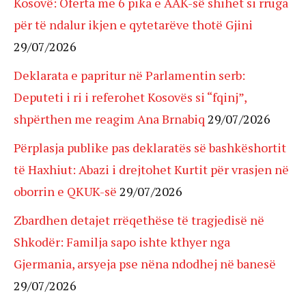
Kosovë: Oferta me 6 pika e AAK-së shihet si rruga
për të ndalur ikjen e qytetarëve thotë Gjini
29/07/2026
Deklarata e papritur në Parlamentin serb:
Deputeti i ri i referohet Kosovës si “fqinj”,
shpërthen me reagim Ana Brnabiq
29/07/2026
Përplasja publike pas deklaratës së bashkëshortit
të Haxhiut: Abazi i drejtohet Kurtit për vrasjen në
oborrin e QKUK-së
29/07/2026
Zbardhen detajet rrëqethëse të tragjedisë në
Shkodër: Familja sapo ishte kthyer nga
Gjermania, arsyeja pse nëna ndodhej në banesë
29/07/2026