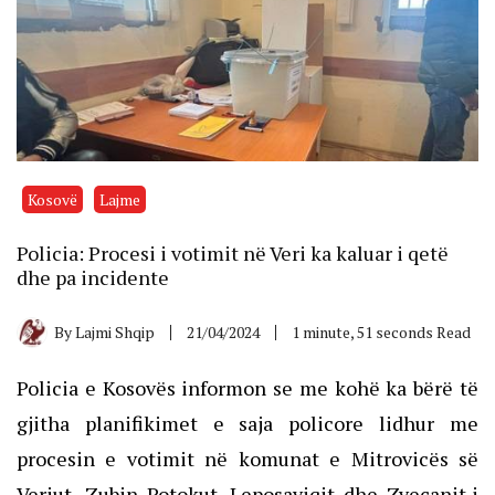
Kosovë
Lajme
Policia: Procesi i votimit në Veri ka kaluar i qetë
dhe pa incidente
By
Lajmi Shqip
21/04/2024
1 minute, 51 seconds Read
Policia e Kosovës informon se me kohë ka bërë të
gjitha planifikimet e saja policore lidhur me
procesin e votimit në komunat e Mitrovicës së
Veriut, Zubin Potokut, Leposaviqit dhe Zveçanit,i