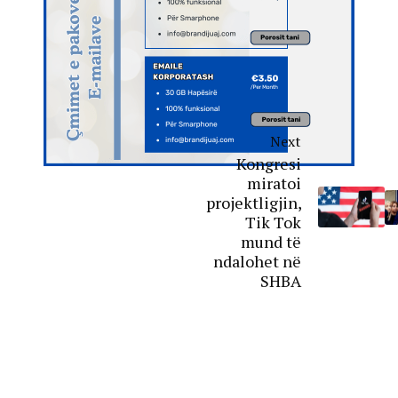
Next
Kongresi
miratoi
projektligjin,
Tik Tok
mund të
ndalohet në
SHBA