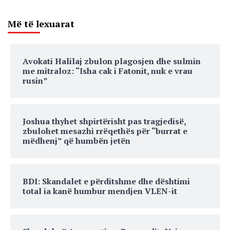
Më të lexuarat
Avokati Halilaj zbulon plagosjen dhe sulmin
me mitraloz: “Isha cak i Fatonit, nuk e vrau
rusin”
Joshua thyhet shpirtërisht pas tragjedisë,
zbulohet mesazhi rrëqethës për “burrat e
mëdhenj” që humbën jetën
BDI: Skandalet e përditshme dhe dështimi
total ia kanë humbur mendjen VLEN-it