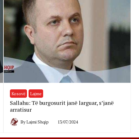
Kosovë
Lajme
Sallahu: Të burgosurit janë larguar, s’janë
arratisur
By
Lajmi Shqip
13/07/2024