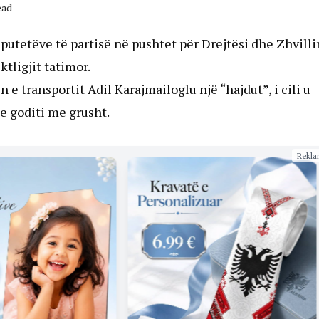
ead
putetëve të partisë në pushtet për Drejtësi dhe Zhvill
ktligjit tatimor.
n e transportit Adil Karajmailoglu një “hajdut”, i cili u
e goditi me grusht.
Rekla