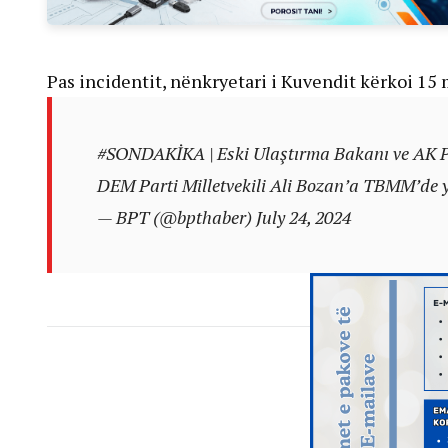
Pas incidentit, nënkryetari i Kuvendit kërkoi 15
#SONDAKİKA
| Eski Ulaştırma Bakanı ve AK Pa
DEM Parti Milletvekili Ali Bozan’a TBMM’de 
— BPT (@bpthaber)
July 24, 2024