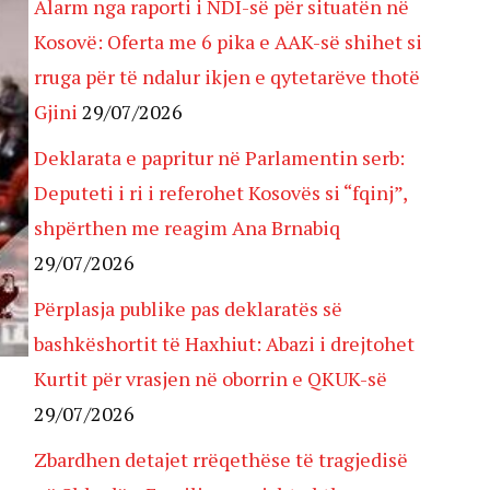
Alarm nga raporti i NDI-së për situatën në
Kosovë: Oferta me 6 pika e AAK-së shihet si
rruga për të ndalur ikjen e qytetarëve thotë
Gjini
29/07/2026
Deklarata e papritur në Parlamentin serb:
Deputeti i ri i referohet Kosovës si “fqinj”,
shpërthen me reagim Ana Brnabiq
29/07/2026
Përplasja publike pas deklaratës së
bashkëshortit të Haxhiut: Abazi i drejtohet
Kurtit për vrasjen në oborrin e QKUK-së
29/07/2026
Zbardhen detajet rrëqethëse të tragjedisë