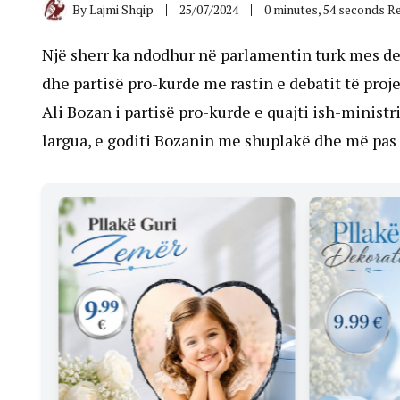
By
Lajmi Shqip
25/07/2024
0 minutes, 54 seconds R
Një sherr ka ndodhur në parlamentin turk mes de
dhe partisë pro-kurde me rastin e debatit të proje
Ali Bozan i partisë pro-kurde e quajti ish-ministri
largua, e goditi Bozanin me shuplakë dhe më pas 