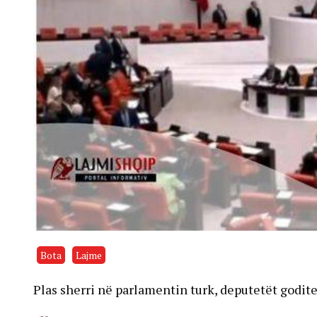
Bota
Lajme
Plas sherri në parlamentin turk, deputetët godi