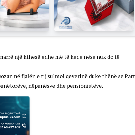
e marrë një kthesë edhe më të keqe nëse nuk do të
Bozan në fjalën e tij sulmoi qeverinë duke thënë se Part
 punëtorëve, nëpunësve dhe pensionistëve.