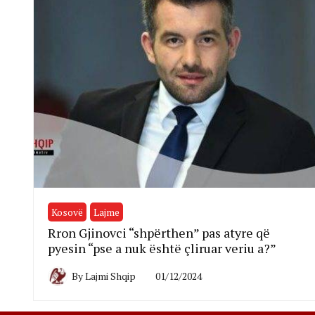
Kosovë
Lajme
Rron Gjinovci “shpërthen” pas atyre që
pyesin “pse a nuk është çliruar veriu a?”
By
Lajmi Shqip
01/12/2024