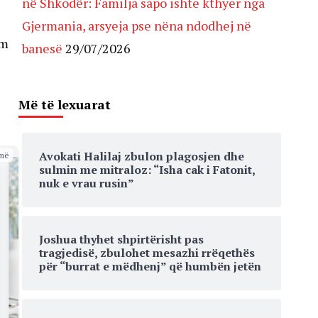
në Shkodër: Familja sapo ishte kthyer nga
Gjermania, arsyeja pse nëna ndodhej në
im
banesë
29/07/2026
Më të lexuarat
Avokati Halilaj zbulon plagosjen dhe
më
sulmin me mitraloz: “Isha cak i Fatonit,
nuk e vrau rusin”
Joshua thyhet shpirtërisht pas
tragjedisë, zbulohet mesazhi rrëqethës
për “burrat e mëdhenj” që humbën jetën