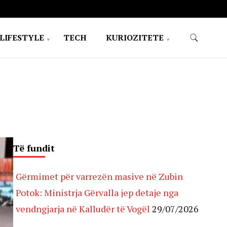
LIFESTYLE
TECH
KURIOZITETE
Të fundit
Gërmimet për varrezën masive në Zubin
Potok: Ministrja Gërvalla jep detaje nga
vendngjarja në Kalludër të Vogël
29/07/2026