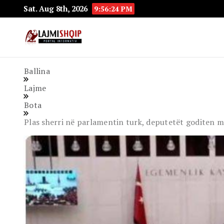
Sat. Aug 8th, 2026
9:56:25 PM
Lajmishqip.net
Lajmishqip
Ballina
Lajme
Bota
Plas sherri në parlamentin turk, deputetët goditen 