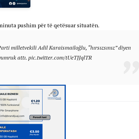
 minuta pushim për të qetësuar situatën.
rti milletvekili Adil Karaismailoğlu, “hırsızsınız” diyen
yumruk attı.
pic.twitter.com/tUeTJJqlTR