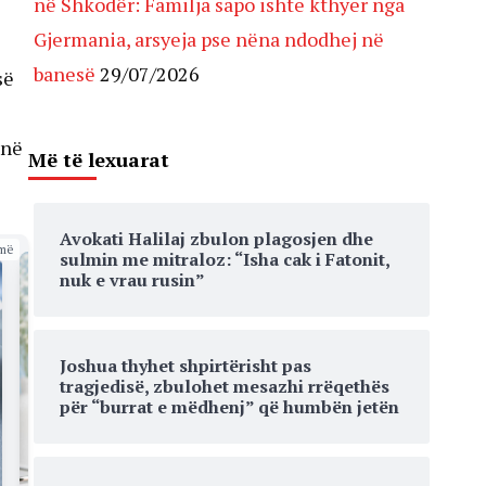
në Shkodër: Familja sapo ishte kthyer nga
Gjermania, arsyeja pse nëna ndodhej në
banesë
29/07/2026
së
 në
Më të lexuarat
Avokati Halilaj zbulon plagosjen dhe
më
sulmin me mitraloz: “Isha cak i Fatonit,
nuk e vrau rusin”
Joshua thyhet shpirtërisht pas
tragjedisë, zbulohet mesazhi rrëqethës
për “burrat e mëdhenj” që humbën jetën