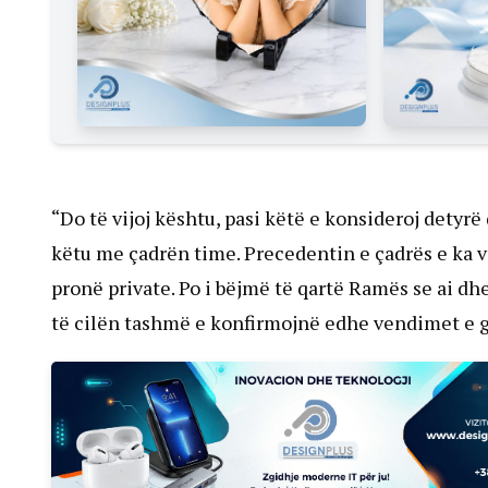
“Do të vijoj kështu, pasi këtë e konsideroj detyr
këtu me çadrën time. Precedentin e çadrës e ka ve
pronë private. Po i bëjmë të qartë Ramës se ai dh
të cilën tashmë e konfirmojnë edhe vendimet e gj