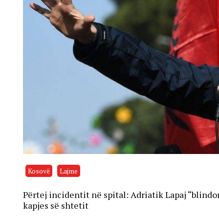
Kosovë
Lajme
Përtej incidentit në spital: Adriatik Lapaj “blind
kapjes së shtetit