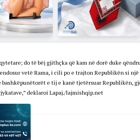
ë qytetare; do të bëj gjithçka që kam në dorë duke qëndr
ndosur vetë Rama, i cili po e trajton Republikën si një
e bashkëpunëtorët e tij e kanë tjetërsuar Republikën, gj
ykatave,” deklaroi Lapaj./lajmishqip.net