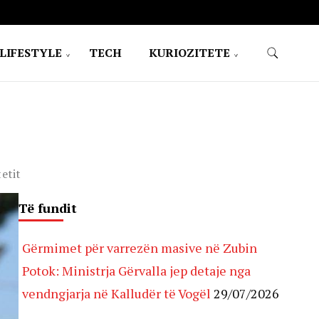
LIFESTYLE
TECH
KURIOZITETE
tetit
Të fundit
Gërmimet për varrezën masive në Zubin
Potok: Ministrja Gërvalla jep detaje nga
vendngjarja në Kalludër të Vogël
29/07/2026