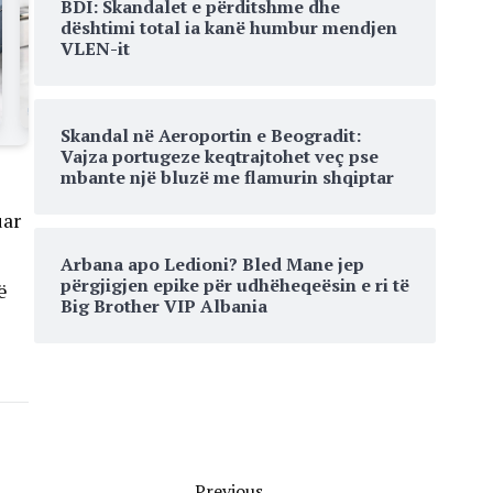
BDI: Skandalet e përditshme dhe
dështimi total ia kanë humbur mendjen
VLEN-it
Skandal në Aeroportin e Beogradit:
Vajza portugeze keqtrajtohet veç pse
mbante një bluzë me flamurin shqiptar
uar
Arbana apo Ledioni? Bled Mane jep
përgjigjen epike për udhëheqeësin e ri të
ë
Big Brother VIP Albania
Previous