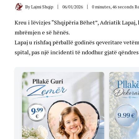
By
Lajmi Shqip
06/01/2026
0 minutes, 46 seconds R
Kreu i lëvizjes “Shqipëria Bëhet”, Adriatik Lapaj, 
mbrëmjen e së hënës.
Lapaj u rishfaq përballë godinës qeveritare vetë
spital, pas një incidenti të ndodhur gjatë qëndresë