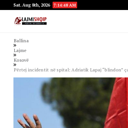
Sat. Aug 8th, 2026
7:14:49 AM
Lajmishqip.net
Lajmishqip
Ballina
Lajme
Kosovë
Përtej incidentit në spital: Adriatik Lapaj “blindon” ç