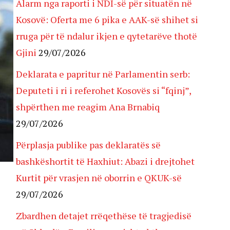
Alarm nga raporti i NDI-së për situatën në
Kosovë: Oferta me 6 pika e AAK-së shihet si
rruga për të ndalur ikjen e qytetarëve thotë
Gjini
29/07/2026
Deklarata e papritur në Parlamentin serb:
Deputeti i ri i referohet Kosovës si “fqinj”,
shpërthen me reagim Ana Brnabiq
29/07/2026
Përplasja publike pas deklaratës së
bashkëshortit të Haxhiut: Abazi i drejtohet
Kurtit për vrasjen në oborrin e QKUK-së
29/07/2026
Zbardhen detajet rrëqethëse të tragjedisë