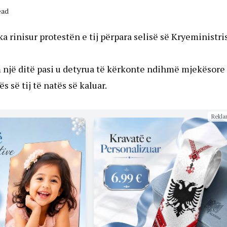
ead
ka rinisur protestën e tij përpara selisë së Kryeministri
m një ditë pasi u detyrua të kërkonte ndihmë mjekësore
s së tij të natës së kaluar.
Rekla