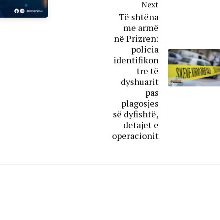
Next
Të shtëna
me armë
në Prizren:
policia
identifikon
tre të
dyshuarit
pas
plagosjes
së dyfishtë,
detajet e
operacionit