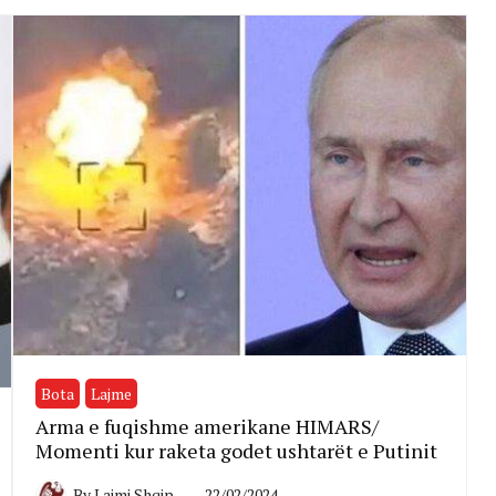
Bota
Lajme
Arma e fuqishme amerikane HIMARS/
Momenti kur raketa godet ushtarët e Putinit
By
Lajmi Shqip
22/02/2024