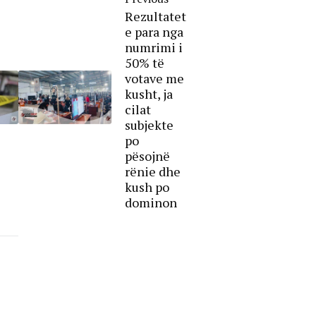
Rezultatet
e para nga
numrimi i
50% të
votave me
kusht, ja
cilat
subjekte
po
pësojnë
rënie dhe
kush po
dominon