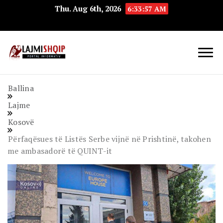
Thu. Aug 6th, 2026
6:33:58 AM
Lajmishqip.net
Lajmishqip
Ballina
Lajme
Kosovë
Përfaqësues të Listës Serbe vijnë në Prishtinë, takohen
me ambasadorë të QUINT-it