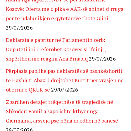
Kosovë: Oferta me 6 pika e AAK-së shihet si rruga
për të ndalur ikjen e qytetarëve thotë Gjini
29/07/2026
Deklarata e papritur në Parlamentin serb:
Deputeti i ri i referohet Kosovës si “fqinj”,
shpërthen me reagim Ana Brnabiq
29/07/2026
Përplasja publike pas deklaratës së bashkëshortit
të Haxhiut: Abazi i drejtohet Kurtit për vrasjen në
oborrin e QKUK-së
29/07/2026
Zbardhen detajet rrëqethëse të tragjedisë në
Shkodër: Familja sapo ishte kthyer nga
Gjermania, arsyeja pse nëna ndodhej në banesë
29/07/2026