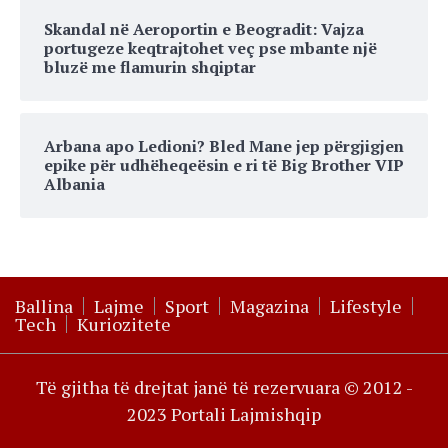
Skandal në Aeroportin e Beogradit: Vajza
portugeze keqtrajtohet veç pse mbante një
bluzë me flamurin shqiptar
Arbana apo Ledioni? Bled Mane jep përgjigjen
epike për udhëheqeësin e ri të Big Brother VIP
Albania
Ballina
Lajme
Sport
Magazina
Lifestyle
Tech
Kuriozitete
Të gjitha të drejtat janë të rezervuara © 2012 -
2023 Portali Lajmishqip