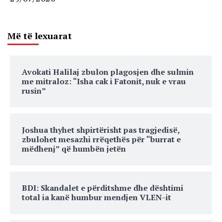
Më të lexuarat
Avokati Halilaj zbulon plagosjen dhe sulmin
me mitraloz: “Isha cak i Fatonit, nuk e vrau
rusin”
Joshua thyhet shpirtërisht pas tragjedisë,
zbulohet mesazhi rrëqethës për “burrat e
mëdhenj” që humbën jetën
BDI: Skandalet e përditshme dhe dështimi
total ia kanë humbur mendjen VLEN-it