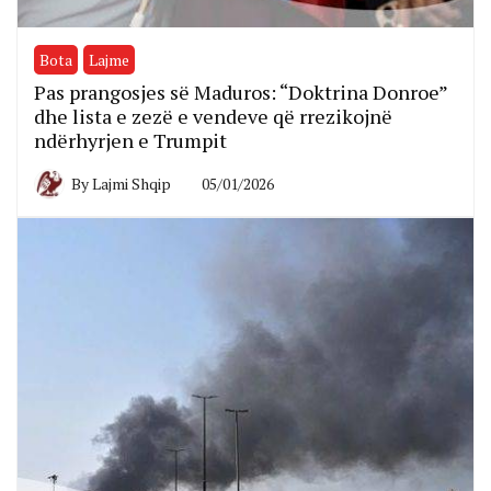
Bota
Lajme
Pas prangosjes së Maduros: “Doktrina Donroe”
dhe lista e zezë e vendeve që rrezikojnë
ndërhyrjen e Trumpit
By
Lajmi Shqip
05/01/2026