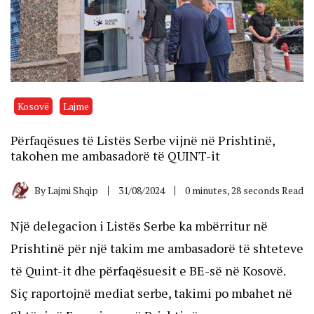
Kosovë
Lajme
Përfaqësues të Listës Serbe vijnë në Prishtinë,
takohen me ambasadorë të QUINT-it
By
Lajmi Shqip
31/08/2024
0 minutes, 28 seconds Read
Një delegacion i Listës Serbe ka mbërritur në
Prishtinë për një takim me ambasadorë të shteteve
të Quint-it dhe përfaqësuesit e BE-së në Kosovë.
Siç raportojnë mediat serbe, takimi po mbahet në