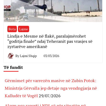
Bota
Lajme
Lindja e Mesme në flakë, paralajmërohet
“goditja finale” ndaj Teheranit pas vrasjes së
zyrtarëve amerikanë
By
Lajmi Shqip
03/03/2026
Të fundit
Gërmimet për varrezën masive në Zubin Potok:
Ministrja Gërvalla jep detaje nga vendngjarja në
Kalludër të Vogël
29/07/2026
Alarm nga raporti i NDI-së për situatën në