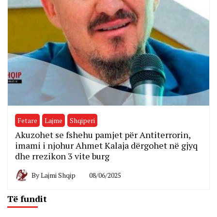
Fetare
Lajme
Shqiperi
Akuzohet se fshehu pamjet për Antiterrorin,
imami i njohur Ahmet Kalaja dërgohet në gjyq
dhe rrezikon 3 vite burg
By
Lajmi Shqip
08/06/2025
Të fundit