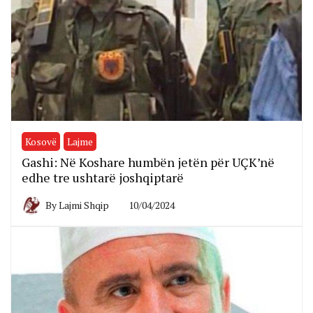
Kosovë
Lajme
Gashi: Në Koshare humbën jetën për UÇK’në
edhe tre ushtarë joshqiptarë
By
Lajmi Shqip
10/04/2024