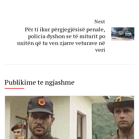
Next
Për ti ikur përgjegjësisë penale,
policia dyshon se të miturit po
nxitën që tu ven zjarre veturave në
veri
Publikime te ngjashme