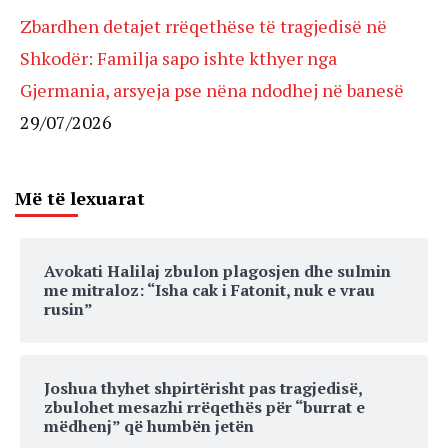
Zbardhen detajet rrëqethëse të tragjedisë në
Shkodër: Familja sapo ishte kthyer nga
Gjermania, arsyeja pse nëna ndodhej në banesë
29/07/2026
Më të lexuarat
Avokati Halilaj zbulon plagosjen dhe sulmin
me mitraloz: “Isha cak i Fatonit, nuk e vrau
rusin”
Joshua thyhet shpirtërisht pas tragjedisë,
zbulohet mesazhi rrëqethës për “burrat e
mëdhenj” që humbën jetën