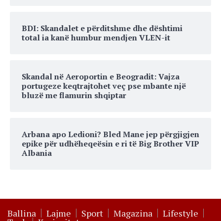
BDI: Skandalet e përditshme dhe dështimi
total ia kanë humbur mendjen VLEN-it
Skandal në Aeroportin e Beogradit: Vajza
portugeze keqtrajtohet veç pse mbante një
bluzë me flamurin shqiptar
Arbana apo Ledioni? Bled Mane jep përgjigjen
epike për udhëheqeësin e ri të Big Brother VIP
Albania
Ballina
Lajme
Sport
Magazina
Lifestyle