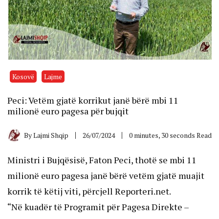
Kosovë
Lajme
Peci: Vetëm gjatë korrikut janë bërë mbi 11
milionë euro pagesa për bujqit
By
Lajmi Shqip
26/07/2024
0 minutes, 30 seconds Read
Ministri i Bujqësisë, Faton Peci, thotë se mbi 11
milionë euro pagesa janë bërë vetëm gjatë muajit
korrik të këtij viti, përcjell Reporteri.net.
“Në kuadër të Programit për Pagesa Direkte –