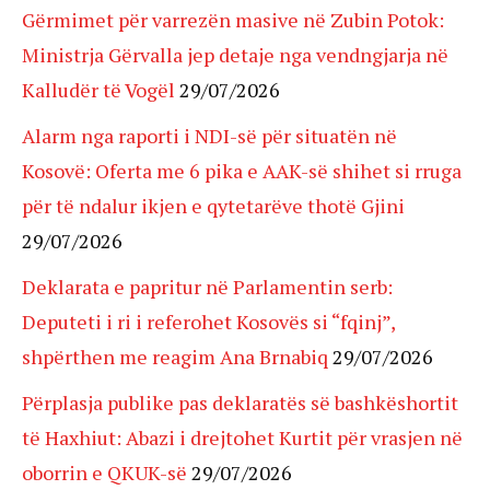
Gërmimet për varrezën masive në Zubin Potok:
Ministrja Gërvalla jep detaje nga vendngjarja në
Kalludër të Vogël
29/07/2026
Alarm nga raporti i NDI-së për situatën në
Kosovë: Oferta me 6 pika e AAK-së shihet si rruga
për të ndalur ikjen e qytetarëve thotë Gjini
29/07/2026
Deklarata e papritur në Parlamentin serb:
Deputeti i ri i referohet Kosovës si “fqinj”,
shpërthen me reagim Ana Brnabiq
29/07/2026
Përplasja publike pas deklaratës së bashkëshortit
të Haxhiut: Abazi i drejtohet Kurtit për vrasjen në
oborrin e QKUK-së
29/07/2026