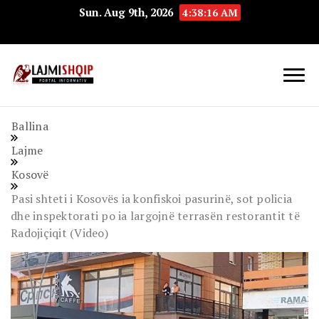
Sun. Aug 9th, 2026
4:38:16 AM
Lajmishqip.net
Lajmishqip
Ballina
Lajme
Kosovë
Pasi shteti i Kosovës ia konfiskoi pasurinë, sot policia
dhe inspektorati po ia largojnë terrasën restorantit të
Radojiçiqit (Video)