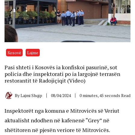
Kosovë
Lajme
Pasi shteti i Kosovës ia konfiskoi pasurinë, sot
policia dhe inspektorati po ia largojnë terrasën
restorantit të Radojiçiqit (Video)
By
Lajmi Shqip
08/04/2024
0 minutes, 45 seconds Read
Inspektorët nga komuna e Mitrovicës së Veriut
aktualisht ndodhen në kafenenë “Grey” në
shëtitoren në pjesën veriore të Mitrovicës.