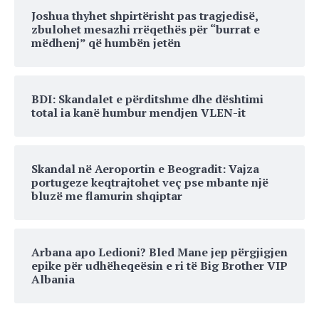
Joshua thyhet shpirtërisht pas tragjedisë,
zbulohet mesazhi rrëqethës për “burrat e
mëdhenj” që humbën jetën
BDI: Skandalet e përditshme dhe dështimi
total ia kanë humbur mendjen VLEN-it
Skandal në Aeroportin e Beogradit: Vajza
portugeze keqtrajtohet veç pse mbante një
bluzë me flamurin shqiptar
Arbana apo Ledioni? Bled Mane jep përgjigjen
epike për udhëheqeësin e ri të Big Brother VIP
Albania