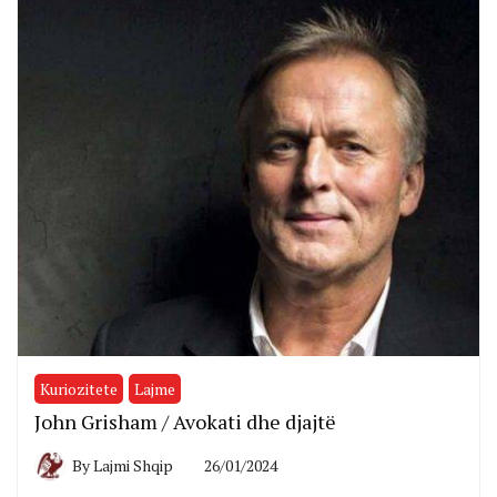
Kuriozitete
Lajme
John Grisham / Avokati dhe djajtë
By
Lajmi Shqip
26/01/2024