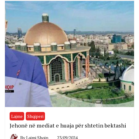
Lajme
Shqiperi
Jehonë në mediat e huaja për shtetin bektashi
By
Lajmi Shqip
23/09/2024