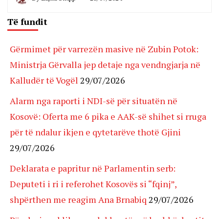
Të fundit
Gërmimet për varrezën masive në Zubin Potok:
Ministrja Gërvalla jep detaje nga vendngjarja në
Kalludër të Vogël
29/07/2026
Alarm nga raporti i NDI-së për situatën në
Kosovë: Oferta me 6 pika e AAK-së shihet si rruga
për të ndalur ikjen e qytetarëve thotë Gjini
29/07/2026
Deklarata e papritur në Parlamentin serb:
Deputeti i ri i referohet Kosovës si “fqinj”,
shpërthen me reagim Ana Brnabiq
29/07/2026