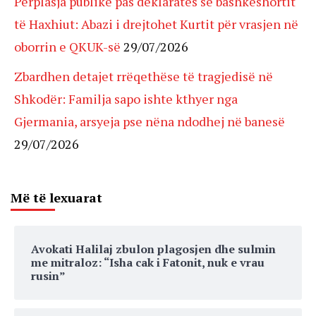
Përplasja publike pas deklaratës së bashkëshortit
të Haxhiut: Abazi i drejtohet Kurtit për vrasjen në
oborrin e QKUK-së
29/07/2026
Zbardhen detajet rrëqethëse të tragjedisë në
Shkodër: Familja sapo ishte kthyer nga
Gjermania, arsyeja pse nëna ndodhej në banesë
29/07/2026
Më të lexuarat
Avokati Halilaj zbulon plagosjen dhe sulmin
me mitraloz: “Isha cak i Fatonit, nuk e vrau
rusin”