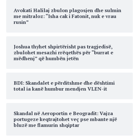
Avokati Halilaj zbulon plagosjen dhe sulmin
me mitraloz: “Isha cak i Fatonit, nuk e vrau
rusin”
Joshua thyhet shpirtërisht pas tragjedisë,
zbulohet mesazhi rrëqethës për “burrat e
mëdhenj” që humbën jetën
BDI: Skandalet e përditshme dhe dështimi
total ia kanë humbur mendjen VLEN-it
Skandal në Aeroportin e Beogradit: Vajza
portugeze keqtrajtohet veç pse mbante një
bluzë me flamurin shqiptar