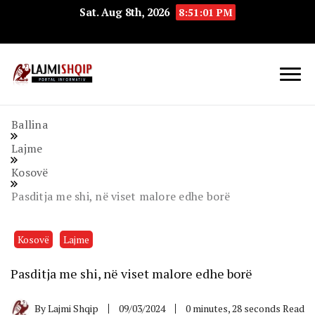
Sat. Aug 8th, 2026
8:51:01 PM
Lajmishqip.net
Lajmishqip
Ballina
Lajme
Kosovë
Pasditja me shi, në viset malore edhe borë
Kosovë
Lajme
Pasditja me shi, në viset malore edhe borë
By
Lajmi Shqip
09/03/2024
0 minutes, 28 seconds Read