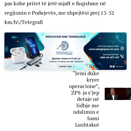
pas kohe pritet të jetë mjaft e fuqishme në
regjionin e Podujevës, me shpejtësi prej 15-52
km/h!.
/
Telegrafi
Next
“Jemi duke
kryer
operacione”,
ZPS-ja s’jep
detaje në
lidhje me
ndalimin e
Sami
Lushtakut