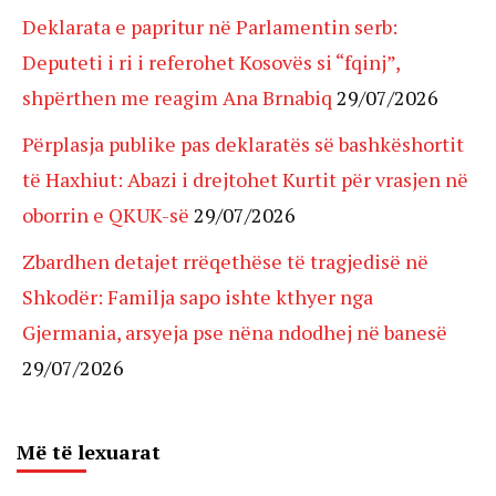
Deklarata e papritur në Parlamentin serb:
Deputeti i ri i referohet Kosovës si “fqinj”,
shpërthen me reagim Ana Brnabiq
29/07/2026
Përplasja publike pas deklaratës së bashkëshortit
të Haxhiut: Abazi i drejtohet Kurtit për vrasjen në
oborrin e QKUK-së
29/07/2026
Zbardhen detajet rrëqethëse të tragjedisë në
Shkodër: Familja sapo ishte kthyer nga
Gjermania, arsyeja pse nëna ndodhej në banesë
29/07/2026
Më të lexuarat