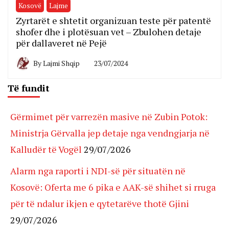
Kosovë
Lajme
Zyrtarët e shtetit organizuan teste për patentë
shofer dhe i plotësuan vet – Zbulohen detaje
për dallaveret në Pejë
By
Lajmi Shqip
23/07/2024
Të fundit
Gërmimet për varrezën masive në Zubin Potok:
Ministrja Gërvalla jep detaje nga vendngjarja në
Kalludër të Vogël
29/07/2026
Alarm nga raporti i NDI-së për situatën në
Kosovë: Oferta me 6 pika e AAK-së shihet si rruga
për të ndalur ikjen e qytetarëve thotë Gjini
29/07/2026