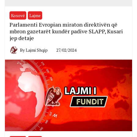
Kosovë
Lajme
Parlamenti Evropian miraton direktivën që
mbron gazetarët kundër padive SLAPP, Kusari
jep detaje
By
Lajmi Shqip
27/02/2024