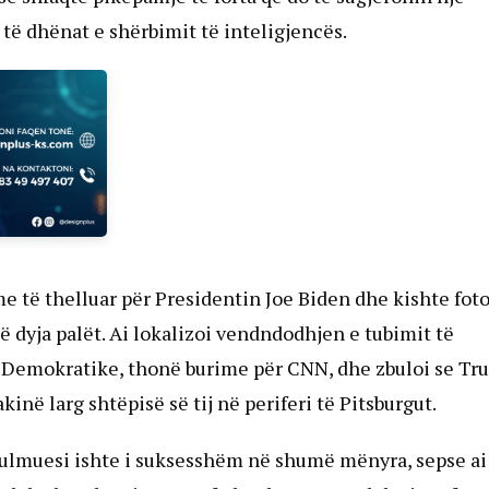
a të dhënat e shërbimit të inteligjencës.
e të thelluar për Presidentin Joe Biden dhe kishte fot
 të dyja palët. Ai lokalizoi vendndodhjen e tubimit të
Demokratike, thonë burime për CNN, dhe zbuloi se Tr
inë larg shtëpisë së tij në periferi të Pitsburgut.
r, sulmuesi ishte i suksesshëm në shumë mënyra, sepse ai