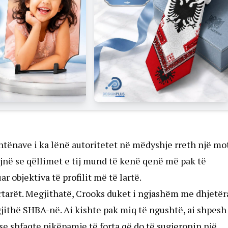
ë shtënave i ka lënë autoritetet në mëdyshje rreth një mo
lojnë se qëllimet e tij mund të kenë qenë më pak të
 objektiva të profilit më të lartë.
rtarët. Megjithatë, Crooks duket i ngjashëm me dhjetër
 gjithë SHBA-në. Ai kishte pak miq të ngushtë, ai shpesh
se shfaqte pikëpamje të forta që do të sugjeronin një