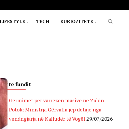
LIFESTYLE
TECH
KURIOZITETE
Të fundit
Gërmimet për varrezën masive në Zubin
Potok: Ministrja Gërvalla jep detaje nga
vendngjarja në Kalludër të Vogël
29/07/2026