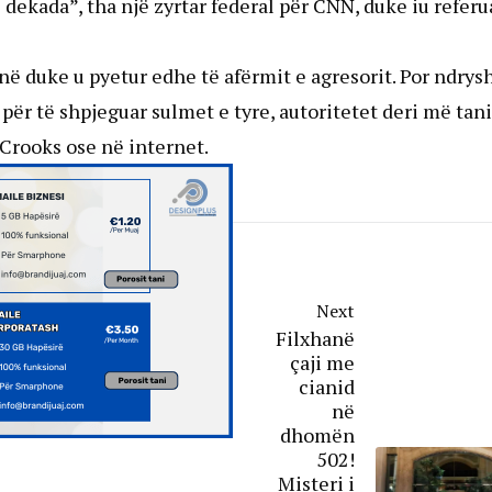
 dekada”, tha një zyrtar federal për CNN, duke iu referu
anë duke u pyetur edhe të afërmit e agresorit. Por ndrys
për të shpjeguar sulmet e tyre, autoritetet deri më tani
Crooks ose në internet.
Next
Filxhanë
çaji me
cianid
në
dhomën
502!
Misteri i