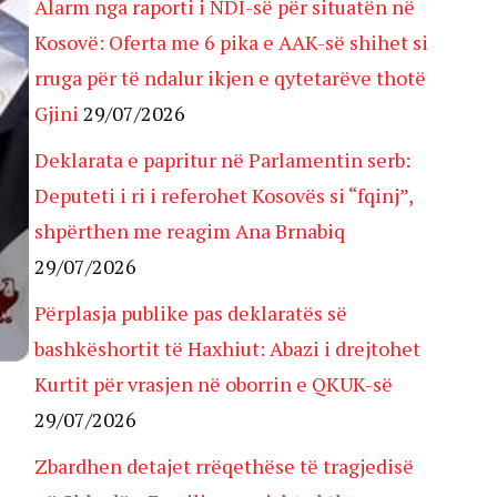
Alarm nga raporti i NDI-së për situatën në
Kosovë: Oferta me 6 pika e AAK-së shihet si
rruga për të ndalur ikjen e qytetarëve thotë
Gjini
29/07/2026
Deklarata e papritur në Parlamentin serb:
Deputeti i ri i referohet Kosovës si “fqinj”,
shpërthen me reagim Ana Brnabiq
29/07/2026
Përplasja publike pas deklaratës së
bashkëshortit të Haxhiut: Abazi i drejtohet
Kurtit për vrasjen në oborrin e QKUK-së
29/07/2026
Zbardhen detajet rrëqethëse të tragjedisë