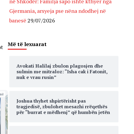
në Shkodër: Familja sapo ishte kthyer nga
Gjermania, arsyeja pse nëna ndodhej në
banesë
29/07/2026
Më të lexuarat
ot
Avokati Halilaj zbulon plagosjen dhe
sulmin me mitraloz: “Isha cak i Fatonit,
nuk e vrau rusin”
më
Joshua thyhet shpirtërisht pas
tragjedisë, zbulohet mesazhi rrëqethës
për “burrat e mëdhenj” që humbën jetën