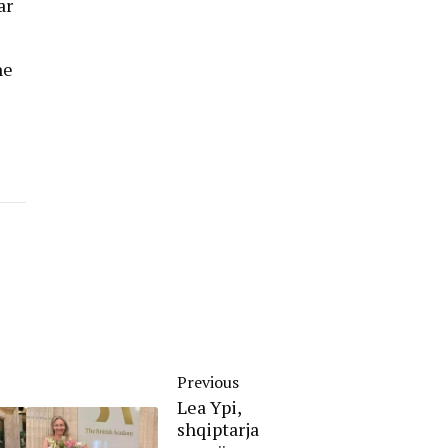
ar
he
Previous
Lea Ypi,
shqiptarja