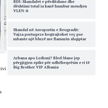
BDI: Skandalet e përditshme dhe
dështimi total ia kanë humbur mendjen
VLEN-it
Skandal në Aeroportin e Beogradit:
Vajza portugeze keqtrajtohet veç pse
mbante një bluzë me flamurin shqiptar
Arbana apo Ledioni? Bled Mane jep
përgjigjen epike për udhëheqeësin e ri të
Big Brother VIP Albania
tivi
a