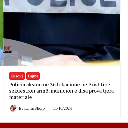
Kosovë
Lajme
Policia aksion në 36 lokacione në Prishtinë –
sekuestron armë, municion e disa prova tjera
materiale
By
Lajmi Shqip
11/10/2024