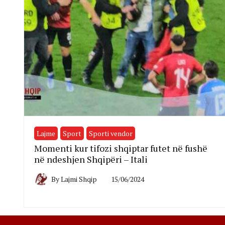
Lajme
Sport
Sporti vendor
Momenti kur tifozi shqiptar futet në fushë
në ndeshjen Shqipëri – Itali
By
Lajmi Shqip
15/06/2024