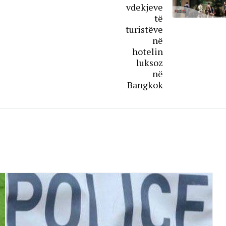
vdekjeve
të
turistëve
në
hotelin
luksoz
në
Bangkok