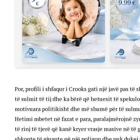
Por, profili i shfaqur i Crooks gati një javë pas t
të sulmit të tij dhe ka bërë që hetuesit të speku
motivuara politikisht dhe më shumë për të sulmuar
Hetimi mbetet në fazat e para, paralajmërojnë zy
të rinj të tjerë që kanë kryer vrasje masive në të
shkonte të gjuante në një poligon dhe nuk dukej 