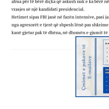
afrua për të bërë diçka që askush nuk e ka bërë në
vrasjes së një kandidati presidencial.
Hetimet sipas FBI janë në fazën intensive, pasi j
nga agresorët e tjerë që shpesh lënë pas shkrime 
kanë gjetur pak të dhëna, në dhomën e gjumit të 