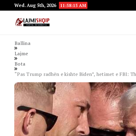
Wed. Aug 5th, 2026
11:58:16 AM
Lajmishqip.net
Lajmishqip
Ballina
Lajme
Bota
“Pas Trump radhën e kishte Biden”, hetimet e FBI: 