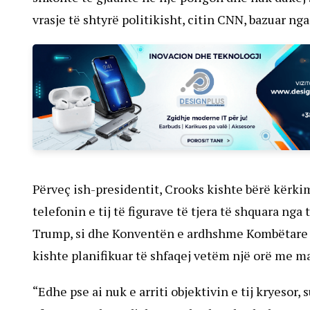
vrasje të shtyrë politikisht, citin CNN, bazuar ng
Përveç ish-presidentit, Crooks kishte bërë kërkim
telefonin e tij të figurave të tjera të shquara nga
Trump, si dhe Konventën e ardhshme Kombëtare 
kishte planifikuar të shfaqej vetëm një orë me mak
“Edhe pse ai nuk e arriti objektivin e tij kryeso