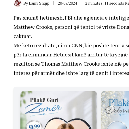
By
Lajmi Shqip
20/07/2024
2 minutes, 11 seconds R
Pas shumë hetimesh, FBI dhe agjencia e intelig
Matthew Crooks, personi që tentoi të vriste Dona
caktuar.
Me këto rezultate, citon CNN, bie poshtë teoria 
për ta eliminuar. Hetuesit kanë arritur të kryejnë
rezulton se Thomas Matthew Crooks ishte një pers
interes për armët dhe ishte larg të qenit i intere