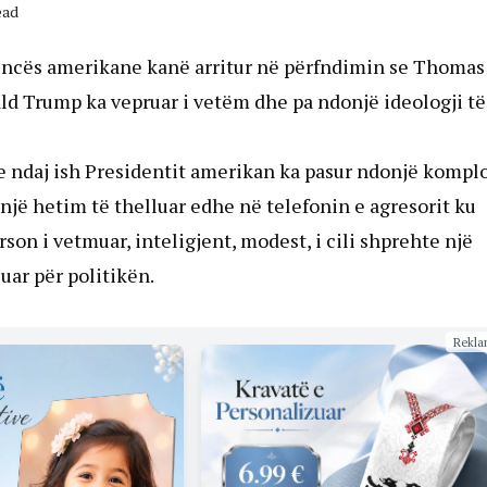
ead
jencës amerikane kanë arritur në përfndimin se Thomas
ld Trump ka vepruar i vetëm dhe pa ndonjë ideologji të
se ndaj ish Presidentit amerikan ka pasur ndonjë kompl
 një hetim të thelluar edhe në telefonin e agresorit ku
on i vetmuar, inteligjent, modest, i cili shprehte një
suar për politikën.
Rekla