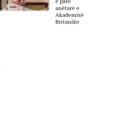
e parë
anëtare e
Akademisë
Britanike