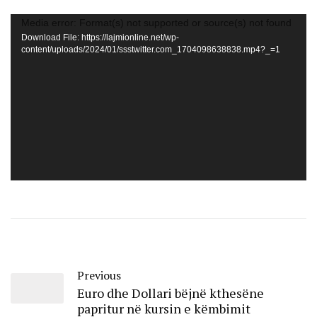
Media error: Format(s) not supported or source(s) not found
Download File: https://lajmionline.net/wp-
content/uploads/2024/01/ssstwitter.com_1704098638838.mp4?_=1
Previous
Euro dhe Dollari bëjnë kthesëne
papritur në kursin e këmbimit