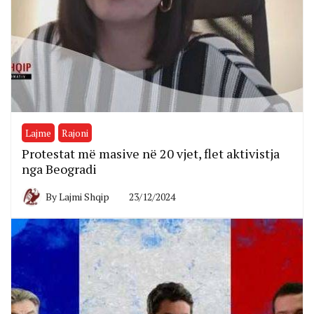
Lajme
Rajoni
Protestat më masive në 20 vjet, flet aktivistja
nga Beogradi
By
Lajmi Shqip
23/12/2024