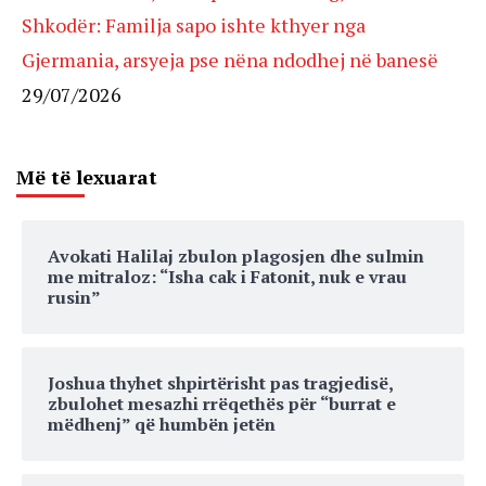
Shkodër: Familja sapo ishte kthyer nga
Gjermania, arsyeja pse nëna ndodhej në banesë
29/07/2026
Më të lexuarat
Avokati Halilaj zbulon plagosjen dhe sulmin
me mitraloz: “Isha cak i Fatonit, nuk e vrau
rusin”
Joshua thyhet shpirtërisht pas tragjedisë,
zbulohet mesazhi rrëqethës për “burrat e
mëdhenj” që humbën jetën