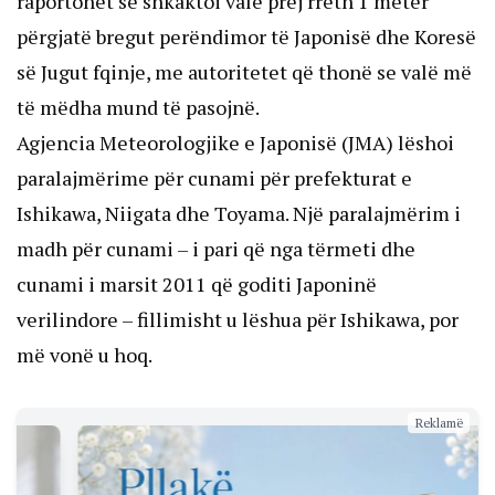
raportohet se shkaktoi valë prej rreth 1 metër
përgjatë bregut perëndimor të Japonisë dhe Koresë
së Jugut fqinje, me autoritetet që thonë se valë më
të mëdha mund të pasojnë.
Agjencia Meteorologjike e Japonisë (JMA) lëshoi ​​
paralajmërime për cunami për prefekturat e
Ishikawa, Niigata dhe Toyama. Një paralajmërim i
madh për cunami – i pari që nga tërmeti dhe
cunami i marsit 2011 që goditi Japoninë
verilindore – fillimisht u lëshua për Ishikawa, por
më vonë u hoq.
V
P
Reklamë