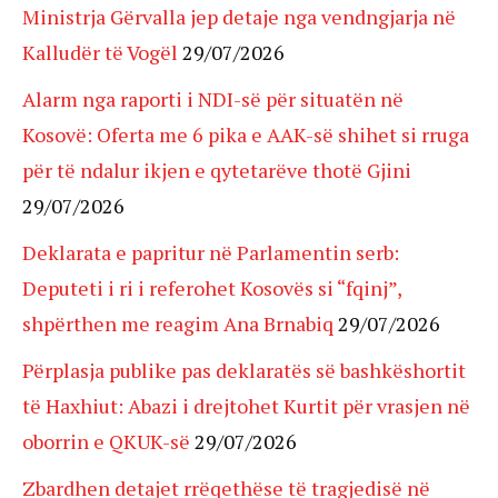
Ministrja Gërvalla jep detaje nga vendngjarja në
Kalludër të Vogël
29/07/2026
Alarm nga raporti i NDI-së për situatën në
Kosovë: Oferta me 6 pika e AAK-së shihet si rruga
për të ndalur ikjen e qytetarëve thotë Gjini
29/07/2026
Deklarata e papritur në Parlamentin serb:
Deputeti i ri i referohet Kosovës si “fqinj”,
shpërthen me reagim Ana Brnabiq
29/07/2026
Përplasja publike pas deklaratës së bashkëshortit
të Haxhiut: Abazi i drejtohet Kurtit për vrasjen në
oborrin e QKUK-së
29/07/2026
Zbardhen detajet rrëqethëse të tragjedisë në