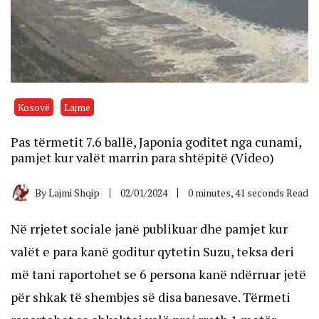
Kosovë
Lajme
Pas tërmetit 7.6 ballë, Japonia goditet nga cunami,
pamjet kur valët marrin para shtëpitë (Video)
By
Lajmi Shqip
02/01/2024
0 minutes, 41 seconds Read
Në rrjetet sociale janë publikuar dhe pamjet kur
valët e para kanë goditur qytetin Suzu, teksa deri
më tani raportohet se 6 persona kanë ndërruar jetë
për shkak të shembjes së disa banesave. Tërmeti