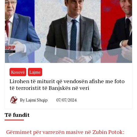
Kosovë
Lajme
Lirohen të miturit që vendosën afishe me foto
të terroristit të Banjskës në veri
By
Lajmi Shqip
07/07/2024
Të fundit
Gërmimet për varrezën masive në Zubin Potok: