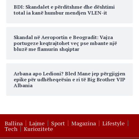
BDI: Skandalet e përditshme dhe dështimi
total ia kanë humbur mendjen VLEN-it
Skandal në Aeroportin e Beogradit: Vajza
portugeze keqtrajtohet veç pse mbante një
bluzë me flamurin shqiptar
Arbana apo Ledioni? Bled Mane jep përgjigjen
epike për udhëheqeësin e ri të Big Brother VIP
Albania
Ballina
Lajme
Sport
Magazina
Lifestyle
Tech
Kuriozitete