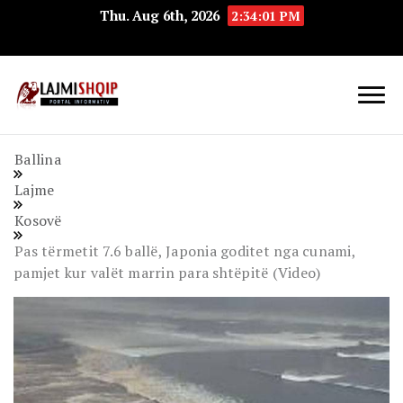
Thu. Aug 6th, 2026
2:34:02 PM
Lajmishqip.net
Lajmishqip
Ballina
Lajme
Kosovë
Pas tërmetit 7.6 ballë, Japonia goditet nga cunami,
pamjet kur valët marrin para shtëpitë (Video)