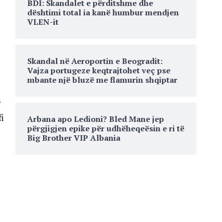
BDI: Skandalet e përditshme dhe
dështimi total ia kanë humbur mendjen
VLEN-it
Skandal në Aeroportin e Beogradit:
Vajza portugeze keqtrajtohet veç pse
mbante një bluzë me flamurin shqiptar
ë
i
Arbana apo Ledioni? Bled Mane jep
përgjigjen epike për udhëheqeësin e ri të
Big Brother VIP Albania