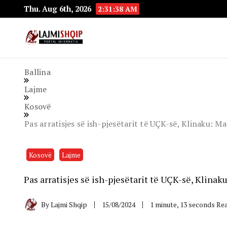
Thu. Aug 6th, 2026
2:31:39 AM
Lajmishqip.net
Lajmishqip
Ballina
Lajme
Kosovë
Pas arratisjes së ish-pjesëtarit të UÇK-së, Klinaku: M
Kosovë
Lajme
Pas arratisjes së ish-pjesëtarit të UÇK-së, Klinak
By
Lajmi Shqip
15/08/2024
1 minute, 13 seconds Re