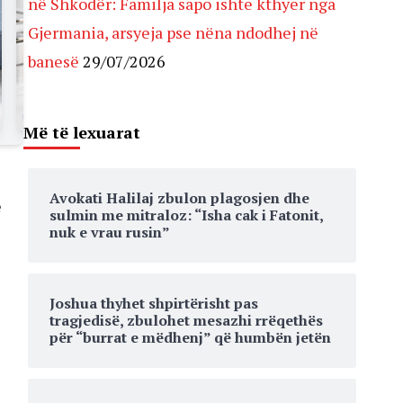
në Shkodër: Familja sapo ishte kthyer nga
Gjermania, arsyeja pse nëna ndodhej në
banesë
29/07/2026
Më të lexuarat
Avokati Halilaj zbulon plagosjen dhe
e
sulmin me mitraloz: “Isha cak i Fatonit,
nuk e vrau rusin”
Joshua thyhet shpirtërisht pas
tragjedisë, zbulohet mesazhi rrëqethës
për “burrat e mëdhenj” që humbën jetën