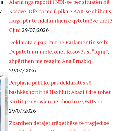
ua
Alarm nga raporti i NDI-së për situatën në
ka
Kosovë: Oferta me 6 pika e AAK-së shihet si
rruga për të ndalur ikjen e qytetarëve thotë
Gjini
29/07/2026
Deklarata e papritur në Parlamentin serb:
Deputeti i ri i referohet Kosovës si “fqinj”,
shpërthen me reagim Ana Brnabiq
29/07/2026
më
Përplasja publike pas deklaratës së
bashkëshortit të Haxhiut: Abazi i drejtohet
Kurtit për vrasjen në oborrin e QKUK-së
29/07/2026
Zbardhen detajet rrëqethëse të tragjedisë