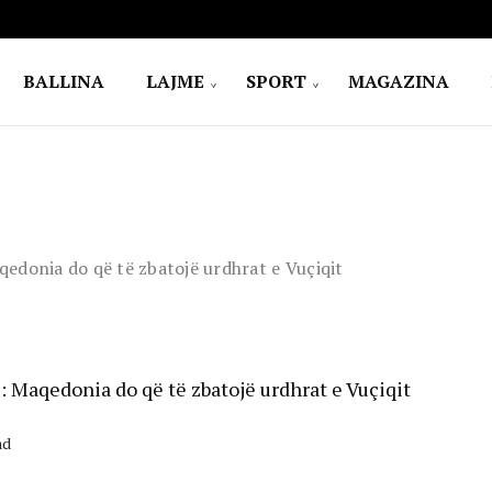
BALLINA
LAJME
SPORT
MAGAZINA
aqedonia do që të zbatojë urdhrat e Vuçiqit
u: Maqedonia do që të zbatojë urdhrat e Vuçiqit
ad