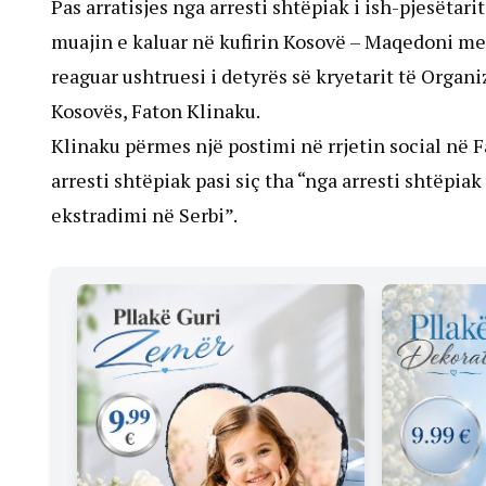
Pas arratisjes nga arresti shtëpiak i ish-pjesëtar
muajin e kaluar në kufirin Kosovë – Maqedoni me 
reaguar ushtruesi i detyrës së kryetarit të Organi
Kosovës, Faton Klinaku.
Klinaku përmes një postimi në rrjetin social në 
arresti shtëpiak pasi siç tha “nga arresti shtëp
ekstradimi në Serbi”.