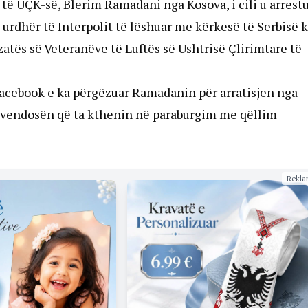
it të UÇK-së, Blerim Ramadani nga Kosova, i cili u arrest
urdhër të Interpolit të lëshuar me kërkesë të Serbisë 
zatës së Veteranëve të Luftës së Ushtrisë Çlirimtare të
Facebook e ka përgëzuar Ramadanin për arratisjen nga
iak vendosën që ta kthenin në paraburgim me qëllim
Rekla