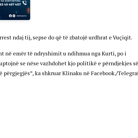
rest ndaj tij, sepse do që të zbatojë urdhrat e Vuçiqit.
ht në emër të ndryshimit u ndihmua nga Kurti, po i
 kuptojnë se nëse vazhdohet kjo politikë e përndjekjes s
në përgjegjës”, ka shkruar Klinaku në Facebook.
/
Telegraf