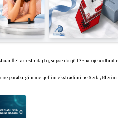
huar flet arrest ndaj tij, sepse do që të zbatojë urdhrat 
in në paraburgim me qëllim ekstradimi në Serbi, Blerim