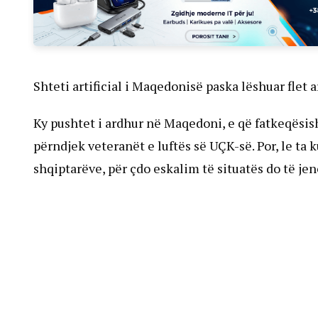
Shteti artificial i Maqedonisë paska lëshuar flet ar
Ky pushtet i ardhur në Maqedoni, e që fatkeqësis
përndjek veteranët e luftës së UÇK-së. Por, le ta
shqiptarëve, për çdo eskalim të situatës do të je