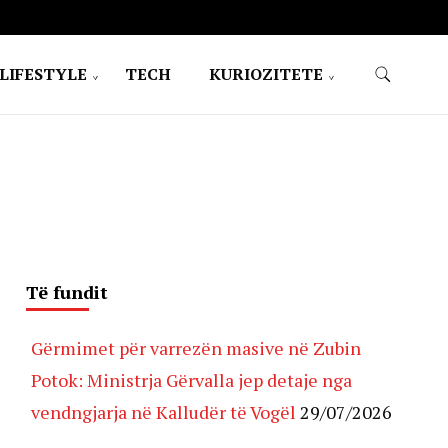
LIFESTYLE
TECH
KURIOZITETE
Të fundit
Gërmimet për varrezën masive në Zubin
Potok: Ministrja Gërvalla jep detaje nga
vendngjarja në Kalludër të Vogël
29/07/2026