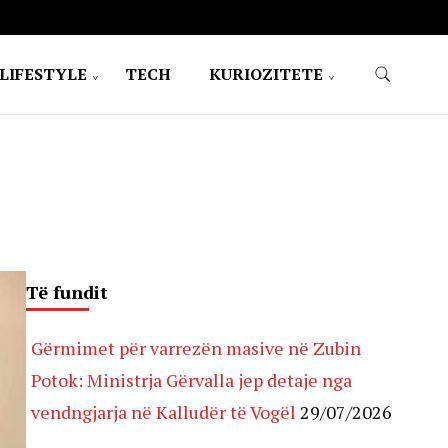
LIFESTYLE
TECH
KURIOZITETE
Të fundit
Gërmimet për varrezën masive në Zubin
Potok: Ministrja Gërvalla jep detaje nga
vendngjarja në Kalludër të Vogël
29/07/2026