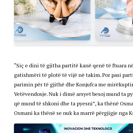
“Siç e dini të gjitha partitë kanë qenë të ftuara
gatishmëri të plotë të vijë në takim. Por pasi pa
parimin për të gjithë dhe Konjufca me mirëkuptim 
Vetëvendosje. Nuk i dimë arsyet besoj mund ta pye
që mund të shkoni dhe ta pyesni”, ka thënë Osma
Osmani ka thënë se nuk ka marrë përgjigje nga Ku