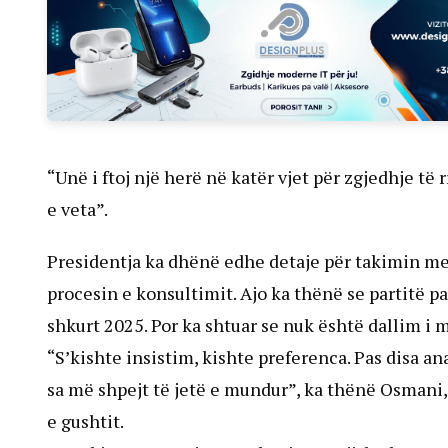
“Unë i ftoj një herë në katër vjet për zgjedhje të r
e veta”.
Presidentja ka dhënë edhe detaje për takimin me 
procesin e konsultimit. Ajo ka thënë se partitë 
shkurt 2025. Por ka shtuar se nuk është dallim i 
“S’kishte insistim, kishte preferenca. Pas disa a
sa më shpejt të jetë e mundur”, ka thënë Osmani,
e gushtit.