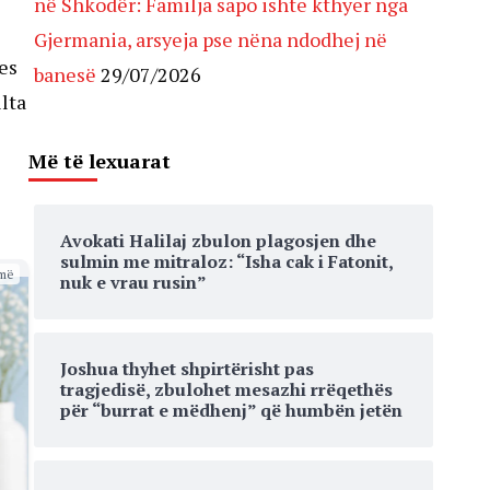
në Shkodër: Familja sapo ishte kthyer nga
Gjermania, arsyeja pse nëna ndodhej në
es
banesë
29/07/2026
lta
Më të lexuarat
Avokati Halilaj zbulon plagosjen dhe
sulmin me mitraloz: “Isha cak i Fatonit,
më
nuk e vrau rusin”
Joshua thyhet shpirtërisht pas
tragjedisë, zbulohet mesazhi rrëqethës
për “burrat e mëdhenj” që humbën jetën