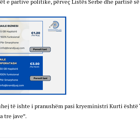
t e partive politike, përveç Listës Serbe dhe partisë së
hej të ishte i pranushëm pasi kryeministri Kurti është
 tre jave”.