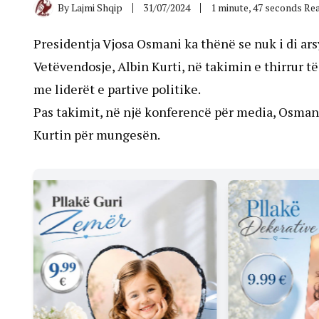
By
Lajmi Shqip
31/07/2024
1 minute, 47 seconds Re
Presidentja Vjosa Osmani ka thënë se nuk i di ars
Vetëvendosje, Albin Kurti, në takimin e thirrur t
me liderët e partive politike.
Pas takimit, në një konferencë për media, Osmani
Kurtin për mungesën.