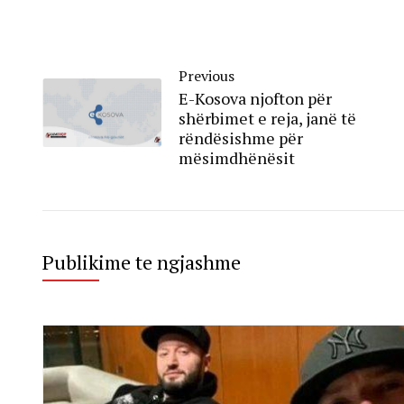
Previous
E-Kosova njofton për
shërbimet e reja, janë të
rëndësishme për
mësimdhënësit
Publikime te ngjashme