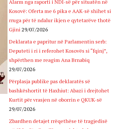
Alarm nga raporti i NDI-së për situatën në
Kosovë: Oferta me 6 pika e AAK-së shihet si
rruga për të ndalur ikjen e qytetarëve thotë
Gjini
29/07/2026
Deklarata e papritur në Parlamentin serb:
Deputeti i ri i referohet Kosovës si “fqinj”,
shpërthen me reagim Ana Brnabiq
29/07/2026
Përplasja publike pas deklaratës së
bashkëshortit të Haxhiut: Abazi i drejtohet
Kurtit për vrasjen në oborrin e QKUK-së
29/07/2026
Zbardhen detajet rrëqethëse të tragjedisë