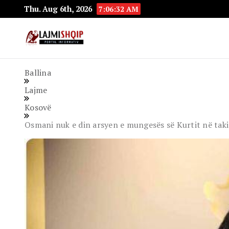
Thu. Aug 6th, 2026
7:06:33 AM
Lajmishqip.net
Lajmishqip
Ballina
Lajme
Kosovë
Osmani nuk e din arsyen e mungesës së Kurtit në taki