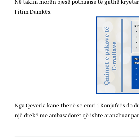
Në takim morën pjesë pothuajse të gjithë kryetarë
Fitim Damkës.
Nga Qeveria kanë thënë se emri i Konjufcës do du
një drekë me ambasadorët që ishte aranzhuar para