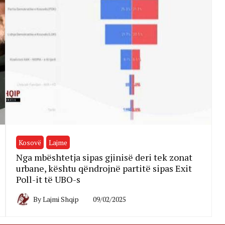
Kosovë
Lajme
Nga mbështetja sipas gjinisë deri tek zonat
urbane, kështu qëndrojnë partitë sipas Exit
Poll-it të UBO-s
By
Lajmi Shqip
09/02/2025