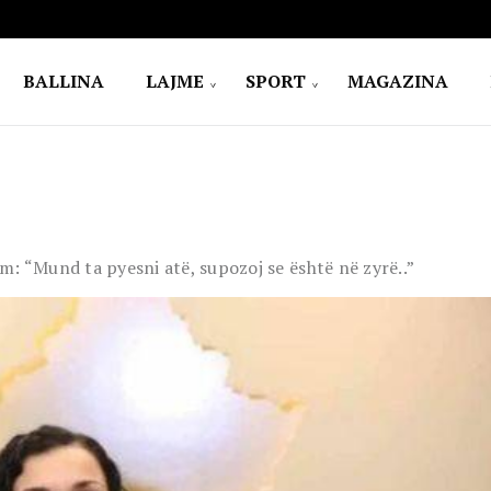
BALLINA
LAJME
SPORT
MAGAZINA
m: “Mund ta pyesni atë, supozoj se është në zyrë..”