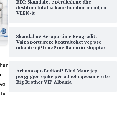
BDI: Skandalet e përditshme dhe
dështimi total ia kanë humbur mendjen
VLEN-it
Skandal në Aeroportin e Beogradit:
Vajza portugeze keqtrajtohet veç pse
mbante një bluzë me flamurin shqiptar
ehur
Arbana apo Ledioni? Bled Mane jep
ur
përgjigjen epike për udhëheqeësin e ri të
Big Brother VIP Albania
jes
htu