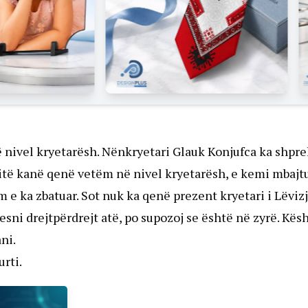
 në nivel kryetarësh. Nënkryetari Glauk Konjufca ka shpr
rtitë kanë qenë vetëm në nivel kryetarësh, e kemi mbajt
e ka zbatuar. Sot nuk ka qenë prezent kryetari i Lëviz
sni drejtpërdrejt atë, po supozoj se është në zyrë. Kës
ni.
rti.