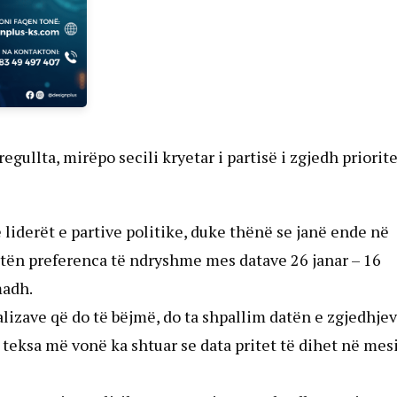
regullta, mirëpo secili kryetar i partisë i zgjedh priorit
liderët e partive politike, duke thënë se janë ende në
patën preferenca të ndryshme mes datave 26 janar – 16
madh.
nalizave që do të bëjmë, do ta shpallim datën e zgjedhje
 teksa më vonë ka shtuar se data pritet të dihet në mes