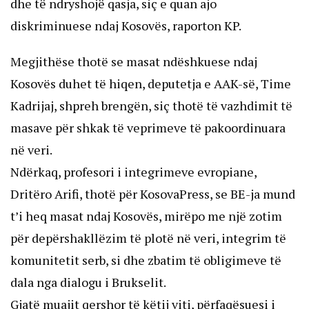
dhe të ndryshojë qasja, siç e quan ajo
diskriminuese ndaj Kosovës, raporton KP.
Megjithëse thotë se masat ndëshkuese ndaj
Kosovës duhet të hiqen, deputetja e AAK-së, Time
Kadrijaj, shpreh brengën, siç thotë të vazhdimit të
masave për shkak të veprimeve të pakoordinuara
në veri.
Ndërkaq, profesori i integrimeve evropiane,
Dritëro Arifi, thotë për KosovaPress, se BE-ja mund
t’i heq masat ndaj Kosovës, mirëpo me një zotim
për depërshakllëzim të plotë në veri, integrim të
komunitetit serb, si dhe zbatim të obligimeve të
dala nga dialogu i Brukselit.
Gjatë muajit qershor të këtij viti, përfaqësuesi i