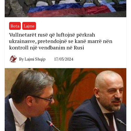
Bota
Lajme
Vullnetarët rusë që luftojnë përkrah
ukrainasve, pretendojnë se kanë marrë nën
kontroll një vendbanim në Rusi
By
Lajmi Shqip
17/03/2024