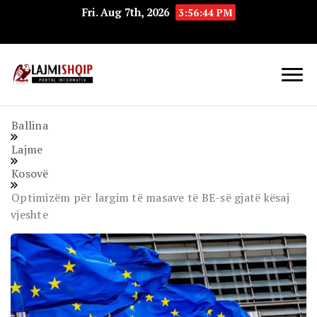
Fri. Aug 7th, 2026
3:56:44 PM
Lajmishqip.net
Lajmishqip
Ballina
Lajme
Kosovë
​Optimizëm për largim të masave të BE-së gjatë kësaj
vjeshte