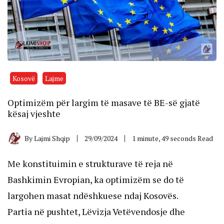
Kosovë
Lajme
​Optimizëm për largim të masave të BE-së gjatë
kësaj vjeshte
By
Lajmi Shqip
29/09/2024
1 minute, 49 seconds Read
Me konstituimin e strukturave të reja në
Bashkimin Evropian, ka optimizëm se do të
largohen masat ndëshkuese ndaj Kosovës.
Partia në pushtet, Lëvizja Vetëvendosje dhe