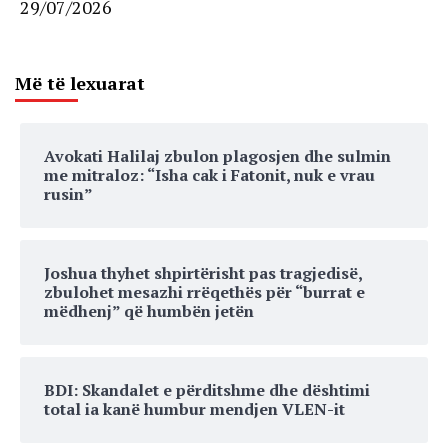
29/07/2026
Më të lexuarat
Avokati Halilaj zbulon plagosjen dhe sulmin
me mitraloz: “Isha cak i Fatonit, nuk e vrau
rusin”
Joshua thyhet shpirtërisht pas tragjedisë,
zbulohet mesazhi rrëqethës për “burrat e
mëdhenj” që humbën jetën
BDI: Skandalet e përditshme dhe dështimi
total ia kanë humbur mendjen VLEN-it