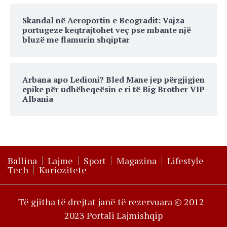
Skandal në Aeroportin e Beogradit: Vajza
portugeze keqtrajtohet veç pse mbante një
bluzë me flamurin shqiptar
Arbana apo Ledioni? Bled Mane jep përgjigjen
epike për udhëheqeësin e ri të Big Brother VIP
Albania
Ballina
Lajme
Sport
Magazina
Lifestyle
Tech
Kuriozitete
Të gjitha të drejtat janë të rezervuara © 2012 -
2023 Portali Lajmishqip