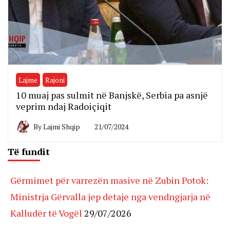
Lajme
Rajoni
10 muaj pas sulmit në Banjskë, Serbia pa asnjë
veprim ndaj Radoiçiqit
By
Lajmi Shqip
21/07/2024
Të fundit
Gërmimet për varrezën masive në Zubin Potok:
Ministrja Gërvalla jep detaje nga vendngjarja në
Kalludër të Vogël
29/07/2026