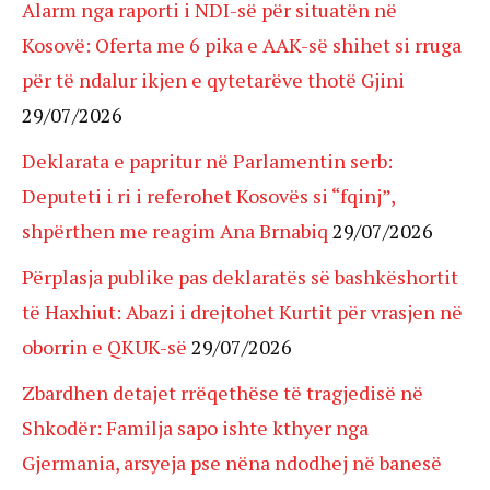
Alarm nga raporti i NDI-së për situatën në
Kosovë: Oferta me 6 pika e AAK-së shihet si rruga
për të ndalur ikjen e qytetarëve thotë Gjini
29/07/2026
Deklarata e papritur në Parlamentin serb:
Deputeti i ri i referohet Kosovës si “fqinj”,
shpërthen me reagim Ana Brnabiq
29/07/2026
Përplasja publike pas deklaratës së bashkëshortit
të Haxhiut: Abazi i drejtohet Kurtit për vrasjen në
oborrin e QKUK-së
29/07/2026
Zbardhen detajet rrëqethëse të tragjedisë në
Shkodër: Familja sapo ishte kthyer nga
Gjermania, arsyeja pse nëna ndodhej në banesë