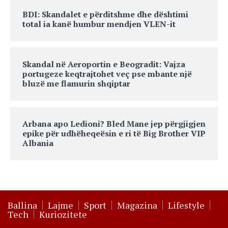
BDI: Skandalet e përditshme dhe dështimi
total ia kanë humbur mendjen VLEN-it
Skandal në Aeroportin e Beogradit: Vajza
portugeze keqtrajtohet veç pse mbante një
bluzë me flamurin shqiptar
Arbana apo Ledioni? Bled Mane jep përgjigjen
epike për udhëheqeësin e ri të Big Brother VIP
Albania
Ballina
Lajme
Sport
Magazina
Lifestyle
Tech
Kuriozitete