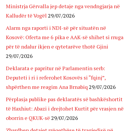
Ministrja Gërvalla jep detaje nga vendngjarja në
Kalludër të Vogël
29/07/2026
Alarm nga raporti i NDI-së për situatën në
Kosovë: Oferta me 6 pika e AAK-së shihet si rruga
për të ndalur ikjen e qytetarëve thotë Gjini
29/07/2026
Deklarata e papritur në Parlamentin serb:
Deputeti i ri i referohet Kosovës si “fqinj”,
shpërthen me reagim Ana Brnabiq
29/07/2026
Përplasja publike pas deklaratës së bashkëshortit
të Haxhiut: Abazi i drejtohet Kurtit për vrasjen në
oborrin e QKUK-së
29/07/2026
Zbardhen detajet rrëqethëse të tragjedisë në