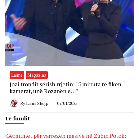
Lajme
Magazina
Jozi trondit sërish rrjetin: “5 minuta të fiken
kamerat, unë Rozanën e…”
By
Lajmi Shqip
07/01/2025
Të fundit
Gërmimet për varrezën masive në Zubin Potok: