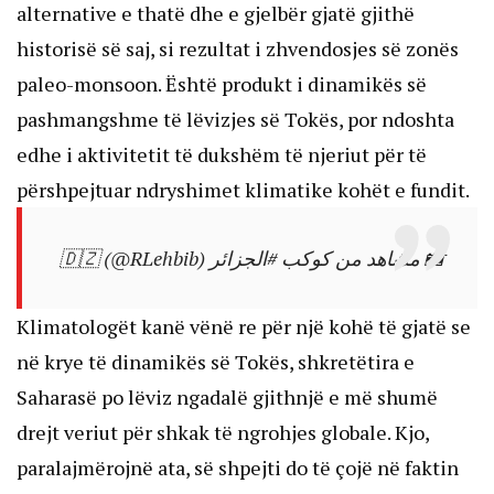
alternative e thatë dhe e gjelbër gjatë gjithë
historisë së saj, si rezultat i zhvendosjes së zonës
paleo-monsoon. Është produkt i dinamikës së
pashmangshme të lëvizjes së Tokës, por ndoshta
edhe i aktivitetit të dukshëm të njeriut për të
përshpejtuar ndryshimet klimatike kohët e fundit.
🇩🇿 (@RLehbib)
#الجزائر
📸 مشاهد من كوكب
Klimatologët kanë vënë re për një kohë të gjatë se
në krye të dinamikës së Tokës, shkretëtira e
Saharasë po lëviz ngadalë gjithnjë e më shumë
drejt veriut për shkak të ngrohjes globale. Kjo,
paralajmërojnë ata, së shpejti do të çojë në faktin