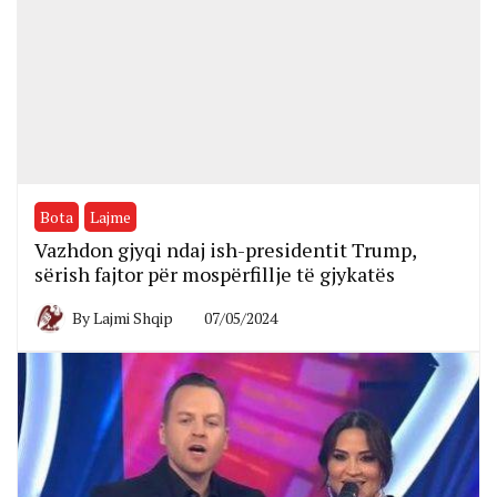
Bota
Lajme
Vazhdon gjyqi ndaj ish-presidentit Trump,
sërish fajtor për mospërfillje të gjykatës
By
Lajmi Shqip
07/05/2024