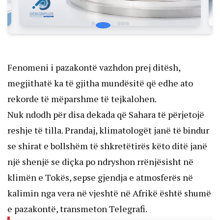
Fenomeni i pazakontë vazhdon prej ditësh,
megjithatë ka të gjitha mundësitë që edhe ato
rekorde të mëparshme të tejkalohen.
Nuk ndodh për disa dekada që Sahara të përjetojë
reshje të tilla. Prandaj, klimatologët janë të bindur
se shirat e bollshëm të shkretëtirës këto ditë janë
një shenjë se diçka po ndryshon rrënjësisht në
klimën e Tokës, sepse gjendja e atmosferës në
kalimin nga vera në vjeshtë në Afrikë është shumë
e pazakontë, transmeton Telegrafi.