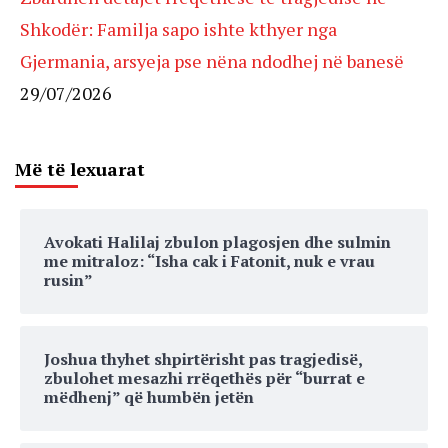
Shkodër: Familja sapo ishte kthyer nga
Gjermania, arsyeja pse nëna ndodhej në banesë
29/07/2026
Më të lexuarat
Avokati Halilaj zbulon plagosjen dhe sulmin
me mitraloz: “Isha cak i Fatonit, nuk e vrau
rusin”
Joshua thyhet shpirtërisht pas tragjedisë,
zbulohet mesazhi rrëqethës për “burrat e
mëdhenj” që humbën jetën