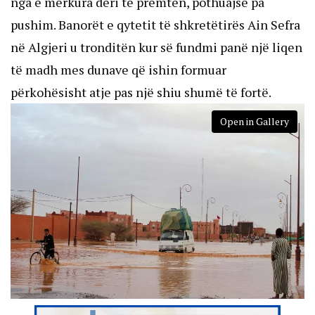
nga e mërkura deri të premten, pothuajse pa
pushim. Banorët e qytetit të shkretëtirës Ain Sefra
në Algjeri u tronditën kur së fundmi panë një liqen
të madh mes dunave që ishin formuar
përkohësisht atje pas një shiu shumë të fortë.
Open in Gallery