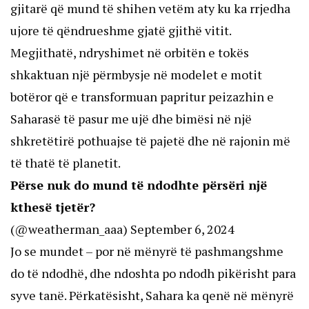
gjitarë që mund të shihen vetëm aty ku ka rrjedha
ujore të qëndrueshme gjatë gjithë vitit.
Megjithatë, ndryshimet në orbitën e tokës
shkaktuan një përmbysje në modelet e motit
botëror që e transformuan papritur peizazhin e
Saharasë të pasur me ujë dhe bimësi në një
shkretëtirë pothuajse të pajetë dhe në rajonin më
të thatë të planetit.
Përse nuk do mund të ndodhte përsëri një
kthesë tjetër?
(@weatherman_aaa)
September 6, 2024
Jo se mundet – por në mënyrë të pashmangshme
do të ndodhë, dhe ndoshta po ndodh pikërisht para
syve tanë. Përkatësisht, Sahara ka qenë në mënyrë