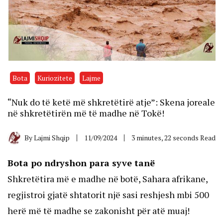
Bota
Kuriozitete
Lajme
“Nuk do të ketë më shkretëtirë atje”: Skena joreale
në shkretëtirën më të madhe në Tokë!
By
Lajmi Shqip
11/09/2024
3 minutes, 22 seconds Read
Bota po ndryshon para syve tanë
Shkretëtira më e madhe në botë, Sahara afrikane,
regjistroi gjatë shtatorit një sasi reshjesh mbi 500
herë më të madhe se zakonisht për atë muaj!