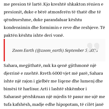
me presion të lartë. Kjo kreshtë shkakton rënien e
presionit, duke e bërë atmosferën të thatë dhe të
qëndrueshme, duke parandaluar kështu
kondensimin dhe formimin e reve dhe reshjeve. Të
paktën kështu ishte deri vonë.
Zoom Earth (@zoom_earth)
September 5, 2024
Sahara, megjithatë, nuk ka qenë gjithmonë një
djerrinë e nxehtë. Rreth 6000 vjet më parë, Sahara
ishte një rajon i gjelbër me liqene dhe lumenj dhe
bimësi të harlisur. Arti i lashtë shkëmbor i
Saharasë përshkruan një mjedis të pasur me ujë me
tufa kafshësh, madje edhe hipopotam, të cilët janë