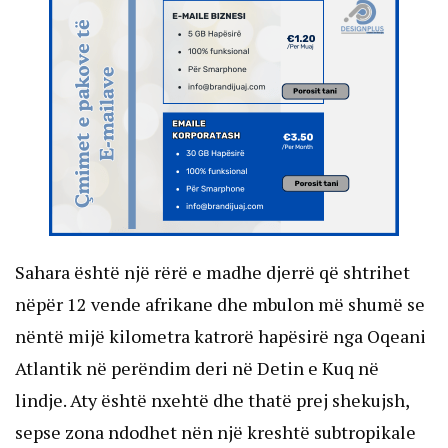
Sahara është një rërë e madhe djerrë që shtrihet
nëpër 12 vende afrikane dhe mbulon më shumë se
nëntë mijë kilometra katrorë hapësirë nga Oqeani
Atlantik në perëndim deri në Detin e Kuq në
lindje. Aty është nxehtë dhe thatë prej shekujsh,
sepse zona ndodhet nën një kreshtë subtropikale