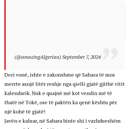
(@amazingAlgeriaa)
September 7, 2024
Deri vonë, ishte e zakonshme që Sahara të mos
merrte asnjë litër reshje nga qielli gjatë gjithë vitit
kalendarik. Nuk e quajnë më kot vendin më të
thatë në Tokë, ose të paktën ka qenë kështu për
një kohë të gjatë!
Javën e kaluar, në Sahara binte shi i vazhdueshëm