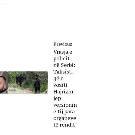
Previous
Vrasja e
policit
në Serbi:
Taksisti
që e
voziti
Hajrizin
jep
versionin
e tij para
organeve
të rendit