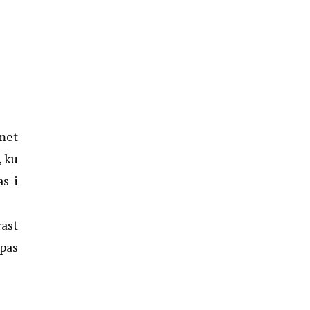
imet
, ku
as i
rast
ipas