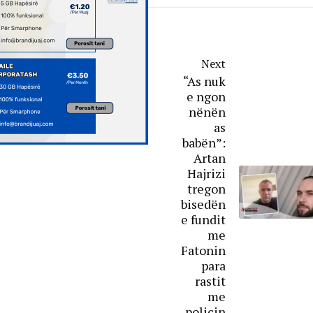
Next
“As nuk
e ngon
nënën
as
babën”:
Artan
Hajrizi
tregon
bisedën
e fundit
me
Fatonin
para
rastit
me
policin