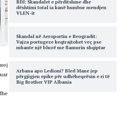
BDI: Skandalet e përditshme dhe
dështimi total ia kanë humbur mendjen
VLEN-it
Skandal në Aeroportin e Beogradit:
Vajza portugeze keqtrajtohet veç pse
mbante një bluzë me flamurin shqiptar
prej
Arbana apo Ledioni? Bled Mane jep
zuar
përgjigjen epike për udhëheqeësin e ri të
Big Brother VIP Albania
 dhe