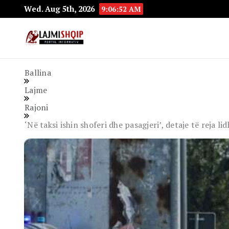
Wed. Aug 5th, 2026
9:06:53 AM
Lajmishqip.net
Lajmishqip
Ballina
Lajme
Rajoni
‘Në taksi ishin shoferi dhe pasagjeri’, detaje të reja li