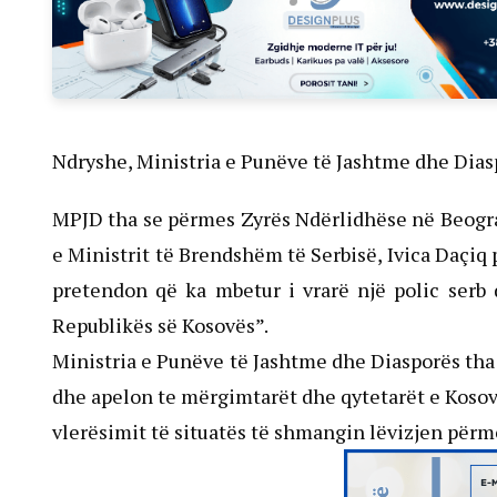
Ndryshe, Ministria e Punëve të Jashtme dhe Diasp
MPJD tha se përmes Zyrës Ndërlidhëse në Beogra
e Ministrit të Brendshëm të Serbisë, Ivica Daçiq 
pretendon që ka mbetur i vrarë një polic serb d
Republikës së Kosovës”.
Ministria e Punëve të Jashtme dhe Diasporës tha 
dhe apelon te mërgimtarët dhe qytetarët e Kosovës
vlerësimit të situatës të shmangin lëvizjen përmes