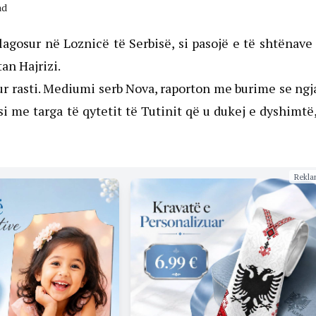
ad
plagosur në Loznicë të Serbisë, si pasojë e të shtënav
an Hajrizi.
r rasti. Mediumi serb Nova, raporton me burime se ngj
i me targa të qytetit të Tutinit që u dukej e dyshimtë
Rekla