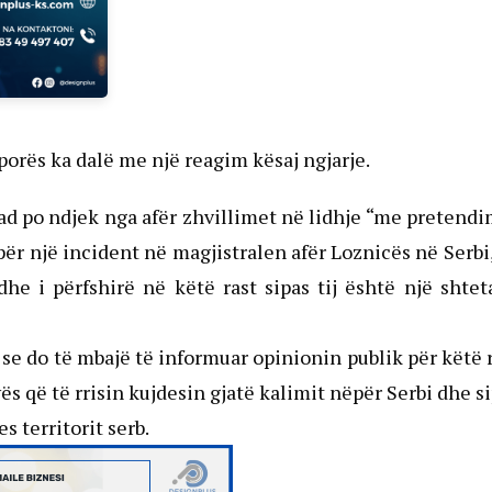
orës ka dalë me një reagim kësaj ngjarje.
d po ndjek nga afër zhvillimet në lidhje “me pretend
për një incident në magjistralen afër Loznicës në Serbi
he i përfshirë në këtë rast sipas tij është një shtet
se do të mbajë të informuar opinionin publik për këtë 
 që të rrisin kujdesin gjatë kalimit nëpër Serbi dhe s
 territorit serb.