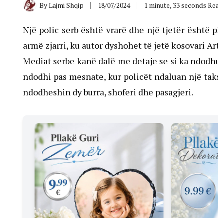
By
Lajmi Shqip
18/07/2024
1 minute, 33 seconds Re
Një polic serb është vrarë dhe një tjetër është 
armë zjarri, ku autor dyshohet të jetë kosovari Art
Mediat serbe kanë dalë me detaje se si ka ndodhu
ndodhi pas mesnate, kur policët ndaluan një taks
ndodheshin dy burra, shoferi dhe pasagjeri.