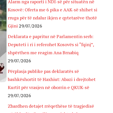
Alarm nga raporti i NDI-së për situatën në
Kosovë: Oferta me 6 pika e AAK-së shihet si
rruga për të ndalur ikjen e qytetarëve thotë
Gjini
29/07/2026
Deklarata e papritur në Parlamentin serb:
Deputeti i ri i referohet Kosovës si “fqinj”,
shpërthen me reagim Ana Brnabiq
29/07/2026
Përplasja publike pas deklaratës së
bashkëshortit të Haxhiut: Abazi i drejtohet
Kurtit për vrasjen në oborrin e QKUK-së
29/07/2026
Zbardhen detajet rrëqethëse të tragjedisë