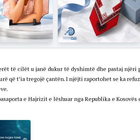
erët të cilët u janë dukur të dyshimtë dhe pastaj njëri 
rë që t’ia tregojë çantën. I njëjti raportohet se ka refu
ëve.
pasaporta e Hajrizit e lëshuar nga Republika e Kosovës