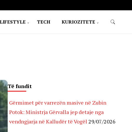
LIFESTYLE
TECH
KURIOZITETE
Të fundit
Gërmimet për varrezën masive në Zubin
Potok: Ministrja Gërvalla jep detaje nga
vendngjarja në Kalludër të Vogël
29/07/2026