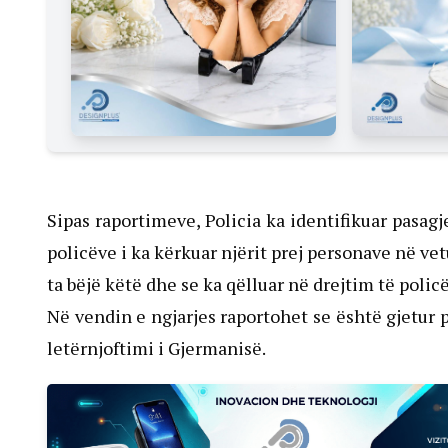
Sipas raportimeve, Policia ka identifikuar pasagj
policëve i ka kërkuar njërit prej personave në vetu
ta bëjë këtë dhe se ka qëlluar në drejtim të polic
Në vendin e ngjarjes raportohet se është gjetur 
letërnjoftimi i Gjermanisë.