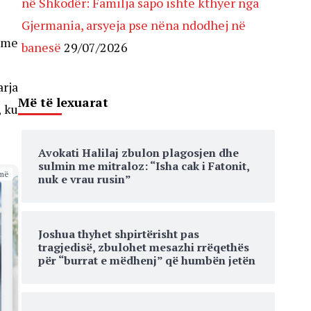
në Shkodër: Familja sapo ishte kthyer nga
Gjermania, arsyeja pse nëna ndodhej në
e me
banesë
29/07/2026
arja
Më të lexuarat
, ku
Avokati Halilaj zbulon plagosjen dhe
sulmin me mitraloz: “Isha cak i Fatonit,
më
nuk e vrau rusin”
Joshua thyhet shpirtërisht pas
tragjedisë, zbulohet mesazhi rrëqethës
për “burrat e mëdhenj” që humbën jetën