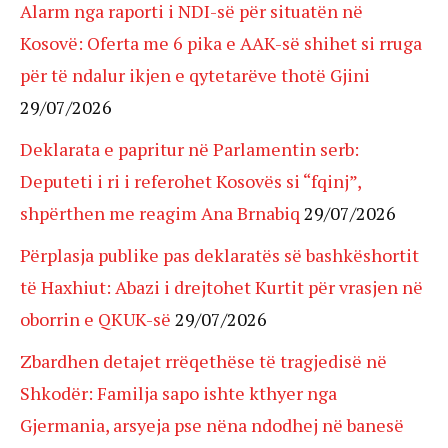
Alarm nga raporti i NDI-së për situatën në
Kosovë: Oferta me 6 pika e AAK-së shihet si rruga
për të ndalur ikjen e qytetarëve thotë Gjini
29/07/2026
Deklarata e papritur në Parlamentin serb:
Deputeti i ri i referohet Kosovës si “fqinj”,
shpërthen me reagim Ana Brnabiq
29/07/2026
Përplasja publike pas deklaratës së bashkëshortit
të Haxhiut: Abazi i drejtohet Kurtit për vrasjen në
oborrin e QKUK-së
29/07/2026
Zbardhen detajet rrëqethëse të tragjedisë në
Shkodër: Familja sapo ishte kthyer nga
Gjermania, arsyeja pse nëna ndodhej në banesë