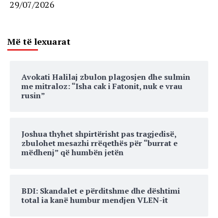
29/07/2026
Më të lexuarat
Avokati Halilaj zbulon plagosjen dhe sulmin
me mitraloz: “Isha cak i Fatonit, nuk e vrau
rusin”
Joshua thyhet shpirtërisht pas tragjedisë,
zbulohet mesazhi rrëqethës për “burrat e
mëdhenj” që humbën jetën
BDI: Skandalet e përditshme dhe dështimi
total ia kanë humbur mendjen VLEN-it