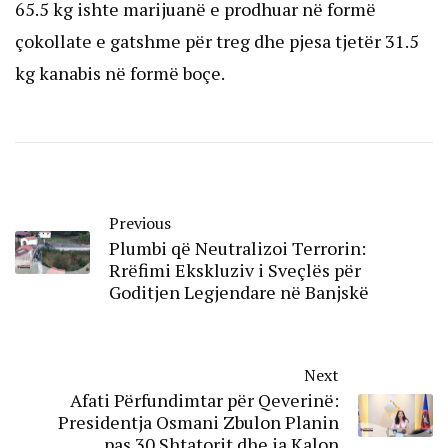
65.5 kg ishte marijuanë e prodhuar në formë
çokollate e gatshme për treg dhe pjesa tjetër 31.5
kg kanabis në formë boçe.
Previous
Plumbi që Neutralizoi Terrorin:
Rrëfimi Ekskluziv i Sveçlës për
Goditjen Legjendare në Banjskë
Next
Afati Përfundimtar për Qeverinë:
Presidentja Osmani Zbulon Planin
pas 30 Shtatorit dhe ia Kalon