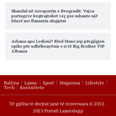
Skandal në Aeroportin e Beogradit: Vajza
portugeze keqtrajtohet veç pse mbante një
bluzë me flamurin shqiptar
Arbana apo Ledioni? Bled Mane jep përgjigjen
epike për udhëheqeësin e ri të Big Brother VIP
Albania
Ballina
Lajme
Sport
Magazina
Lifestyle
Tech
Kuriozitete
Të gjitha të drejtat janë të rezervuara © 2012 -
2023 Portali Lajmishqip