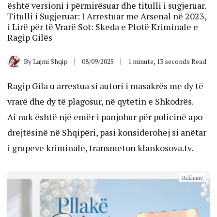
është versioni i përmirësuar dhe titulli i sugjeruar.
Titulli i Sugjeruar: I Arrestuar me Arsenal në 2023,
i Lirë për të Vrarë Sot: Skeda e Plotë Kriminale e
Ragip Gilës
By
Lajmi Shqip
08/09/2025
1 minute, 13 seconds Read
Ragip Gila u arrestua si autori i masakrës me dy të
vrarë dhe dy të plagosur, në qytetin e Shkodrës.
Ai nuk është një emër i panjohur për policinë apo
drejtësinë në Shqipëri, pasi konsiderohej si anëtar
i grupeve kriminale, transmeton klankosova.tv.
Reklamë