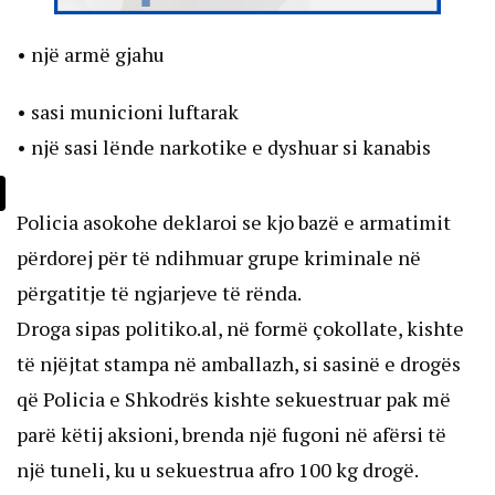
• një armë gjahu
• sasi municioni luftarak
• një sasi lënde narkotike e dyshuar si kanabis
Policia asokohe deklaroi se kjo bazë e armatimit
përdorej për të ndihmuar grupe kriminale në
përgatitje të ngjarjeve të rënda.
Droga sipas politiko.al, në formë çokollate, kishte
të njëjtat stampa në amballazh, si sasinë e drogës
që Policia e Shkodrës kishte sekuestruar pak më
parë këtij aksioni, brenda një fugoni në afërsi të
një tuneli, ku u sekuestrua afro 100 kg drogë.