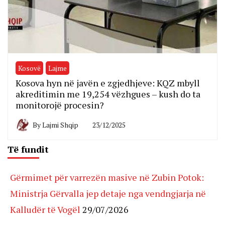
Kosovë
Lajme
Kosova hyn në javën e zgjedhjeve: KQZ mbyll
akreditimin me 19,254 vëzhgues – kush do ta
monitorojë procesin?
By
Lajmi Shqip
23/12/2025
Të fundit
Gërmimet për varrezën masive në Zubin Potok:
Ministrja Gërvalla jep detaje nga vendngjarja në
Kalludër të Vogël
29/07/2026