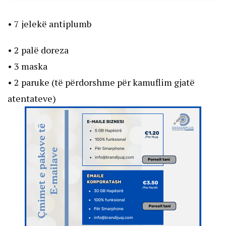
• 7 jelekë antiplumb
• 2 palë doreza
• 3 maska
• 2 paruke (të përdorshme për kamuflim gjatë
atentateve)