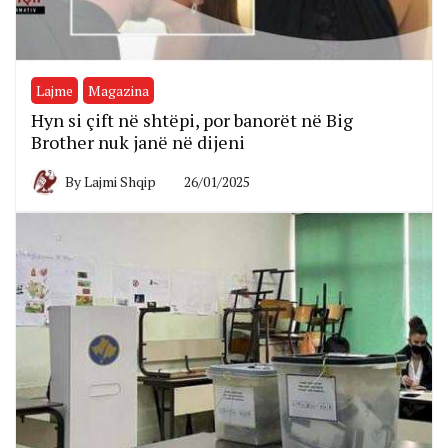
Lajme
Magazina
Hyn si çift në shtëpi, por banorët në Big
Brother nuk janë në dijeni
By
Lajmi Shqip
26/01/2025