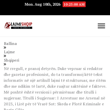
Mon. Aug 10th, 2026
10:25:00 AM
Lajmishqip.net
Lajmishqip
Ballina
Lajme
Shqiperi
Në rregull, e pranoj detyrën. Duke vepruar si redaktor
dhe gazetar profesionist, do ta transformoj këtë tekst
informativ në një artikull lajmi të strukturuar, me ritëm
dhe me ndikim të lartë, duke ruajtur saktësinë e fakteve.
Më poshtë është versioni i përmirësuar dhe titulli i
sugjeruar. Titulli i Sugjeruar: I Arrestuar me Arsenal në
2023, i Lirë për të Vrarë Sot: Skeda e Plotë Kriminale e
Ragip Gilës