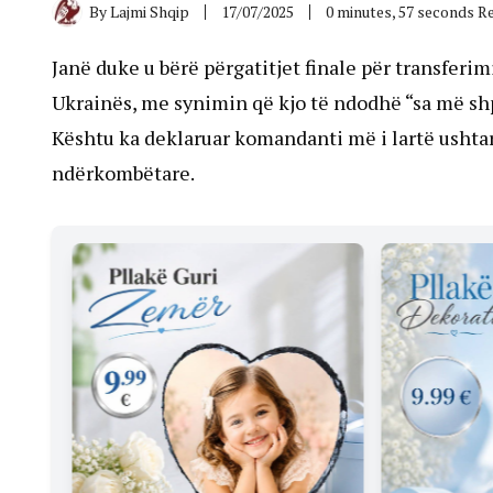
By
Lajmi Shqip
17/07/2025
0 minutes, 57 seconds R
Janë duke u bërë përgatitjet finale për transferim
Ukrainës, me synimin që kjo të ndodhë “sa më shp
Kështu ka deklaruar komandanti më i lartë ushta
ndërkombëtare.