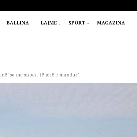
BALLINA
LAJME
SPORT
MAGAZINA
në ‘sa më shpejt të jetë e mundur’