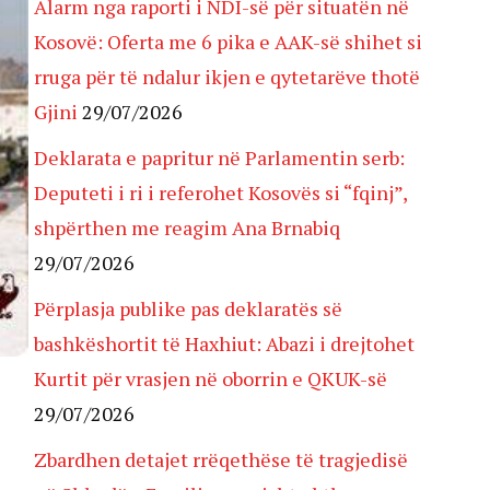
Alarm nga raporti i NDI-së për situatën në
Kosovë: Oferta me 6 pika e AAK-së shihet si
rruga për të ndalur ikjen e qytetarëve thotë
Gjini
29/07/2026
Deklarata e papritur në Parlamentin serb:
Deputeti i ri i referohet Kosovës si “fqinj”,
shpërthen me reagim Ana Brnabiq
29/07/2026
Përplasja publike pas deklaratës së
bashkëshortit të Haxhiut: Abazi i drejtohet
Kurtit për vrasjen në oborrin e QKUK-së
29/07/2026
Zbardhen detajet rrëqethëse të tragjedisë