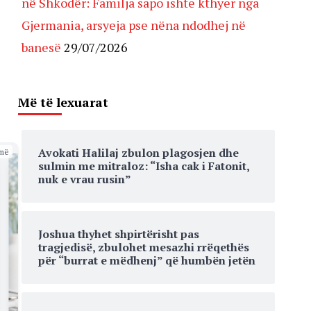
në Shkodër: Familja sapo ishte kthyer nga
Gjermania, arsyeja pse nëna ndodhej në
banesë
29/07/2026
Më të lexuarat
Avokati Halilaj zbulon plagosjen dhe
më
sulmin me mitraloz: “Isha cak i Fatonit,
nuk e vrau rusin”
Joshua thyhet shpirtërisht pas
tragjedisë, zbulohet mesazhi rrëqethës
për “burrat e mëdhenj” që humbën jetën