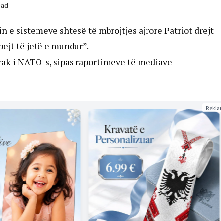
ead
in e sistemeve shtesë të mbrojtjes ajrore Patriot drejt
ejt të jetë e mundur”.
rak i NATO-s, sipas raportimeve të mediave
Rekla