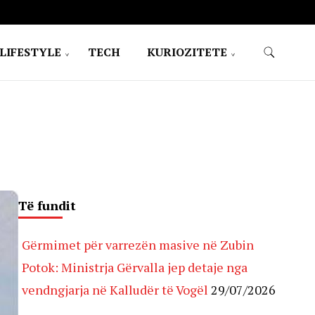
LIFESTYLE
TECH
KURIOZITETE
Të fundit
Gërmimet për varrezën masive në Zubin
Potok: Ministrja Gërvalla jep detaje nga
vendngjarja në Kalludër të Vogël
29/07/2026