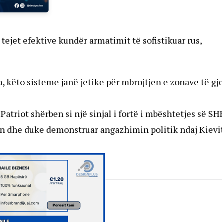
tejet efektive kundër armatimit të sofistikuar rus,
, këto sisteme janë jetike për mbrojtjen e zonave të gj
atriot shërben si një sinjal i fortë i mbështetjes së SH
n dhe duke demonstruar angazhimin politik ndaj Kievit