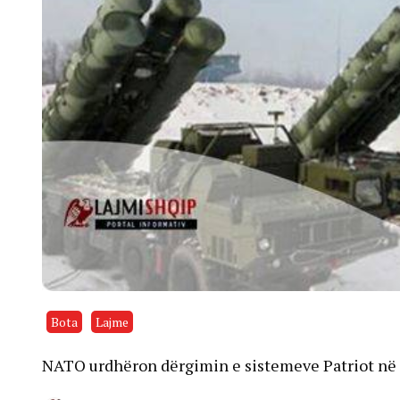
Bota
Lajme
NATO urdhëron dërgimin e sistemeve Patriot në U