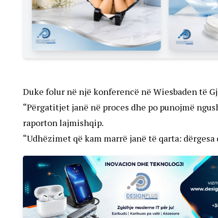
Duke folur në një konferencë në Wiesbaden të G
“Përgatitjet janë në proces dhe po punojmë ngus
raporton lajmishqip.
“Udhëzimet që kam marrë janë të qarta: dërgesa d