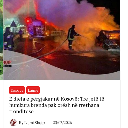
Kosovë
Lajme
E diela e përgjakur në Kosovë: Tre jetë të
humbura brenda pak orësh në rrethana
tronditëse
By
Lajmi Shqip
23/02/2026