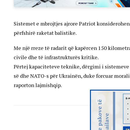
Sistemet e mbrojtjes ajrore Patriot konsiderohen 
përfshirë raketat balistike.
Me një rreze të radarit që kapërcen 150 kilometra
civile dhe të infrastrukturës kritike.
Përtej kapaciteteve teknike, dërgimi i sistemeve P
së dhe NATO-s për Ukrainën, duke forcuar morali
raporton lajmishqip.