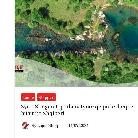
Lajme
Shqiperi
Syri i Sheganit, perla natyore që po tërheq të
huajt në Shqipëri
By
Lajmi Shqip
14/09/2024