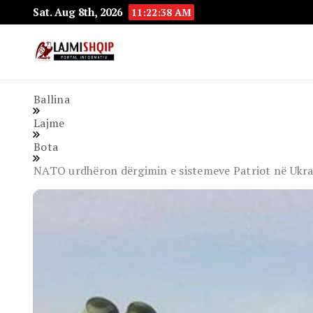
Sat. Aug 8th, 2026
11:22:39 AM
Lajmishqip.net
Lajmishqip
Ballina
Lajme
Bota
NATO urdhëron dërgimin e sistemeve Patriot në Ukrai