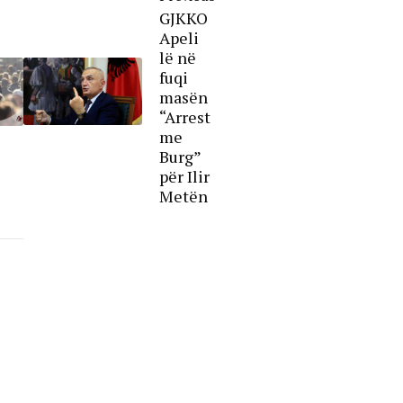
GJKKO
Apeli
lë në
fuqi
masën
“Arrest
me
Burg”
për Ilir
Metën