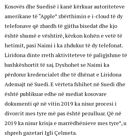
Kosovës dhe Suedisë i kanë kërkuar autoriteteve
amerikane të “Apple” zbërthimin e i-cloud të dy
telefonave që zbardh të gjitha bisedat dhe kjo
është shumë e vështirë, kërkon kohën e vetë të
hetimit, pasi Naimi i ka zhdukur të dy telefonat.
Liridona dinte rreth aktiviteteve të paligjshme të
bashkëshortit të saj. Dyshohet se Naimi ka
përdorur kredencialet dhe të dhënat e Liridona
Ademajt në Suedi. E vërteta fshihet në Suedi dhe
është publikuar edhe në mediat kosovare
dokumenti që në vitin 2019 ka nisur procesi i
divorcit mes tyre më pas është pezulluar. Që në
2019 ka nisur krisja e marrëdhënieve mes tyre”, u
shpreh gazetari Igli Çelmeta.