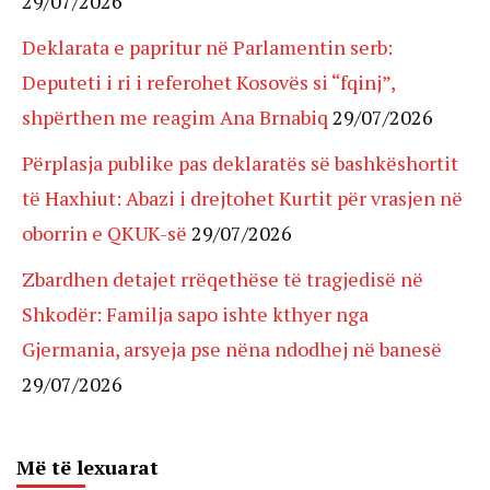
29/07/2026
Deklarata e papritur në Parlamentin serb:
Deputeti i ri i referohet Kosovës si “fqinj”,
shpërthen me reagim Ana Brnabiq
29/07/2026
Përplasja publike pas deklaratës së bashkëshortit
të Haxhiut: Abazi i drejtohet Kurtit për vrasjen në
oborrin e QKUK-së
29/07/2026
Zbardhen detajet rrëqethëse të tragjedisë në
Shkodër: Familja sapo ishte kthyer nga
Gjermania, arsyeja pse nëna ndodhej në banesë
29/07/2026
Më të lexuarat