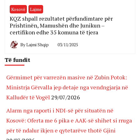
Kosovë
Lajme
KQZ shpall rezultatet përfundimtare për
Prishtinën, Mamushën dhe Junikun –
certifikon edhe 35 komuna të tjera
By
Lajmi Shqip
03/11/2025
Të fundit
Gërmimet për varrezën masive në Zubin Potok:
Ministrja Gërvalla jep detaje nga vendngjarja në
Kalludër të Vogël
29/07/2026
Alarm nga raporti i NDI-së për situatën në
Kosovë: Oferta me 6 pika e AAK-së shihet si rruga
për të ndalur ikjen e qytetarëve thotë Gjini