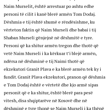
Naim Murselit, është arrestuar po ashtu edhe
personi të cilit i kanë blerë armën Tom Dodaj.
Dëshmia e tij është shumë e rëndësishme, ku
vërteton faktin që Naim Murseli dhe babai i tij
Shaban Murseli gënjejnë në dëshmitë e tyre.
Personi që ka shitur armën tregon dhe thotë që
vetë Naim Murseli i ka kërkuar t’i blejë armën,
ndërsa në dëshminë e tij Naimi thotë që
ekzekutori Granit Plava e ka blerë armën tek ky i
fundit. Granit Plava ekzekutori, pranon që dëshmia
e Tom Dodaj është e vërtetë dhe kjo armë sipas
personit që e ka shitur, është blerë para pesë
vitesh, disa shqiptarëve në Kosovë dhe në
dëshminë e tyre thonë se Naim Murseli i ka thënë