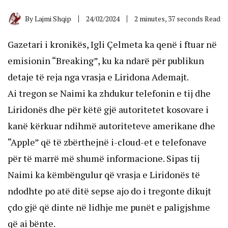
By
Lajmi Shqip
24/02/2024
2 minutes, 37 seconds Read
Gazetari i kronikës, Igli Çelmeta ka qenë i ftuar në
emisionin “Breaking”, ku ka ndarë për publikun
detaje të reja nga vrasja e Liridona Ademajt.
Ai tregon se Naimi ka zhdukur telefonin e tij dhe
Liridonës dhe për këtë gjë autoritetet kosovare i
kanë kërkuar ndihmë autoriteteve amerikane dhe
“Apple” që të zbërthejnë i-cloud-et e telefonave
për të marrë më shumë informacione. Sipas tij
Naimi ka këmbëngulur që vrasja e Liridonës të
ndodhte po atë ditë sepse ajo do i tregonte dikujt
çdo gjë që dinte në lidhje me punët e paligjshme
që ai bënte.