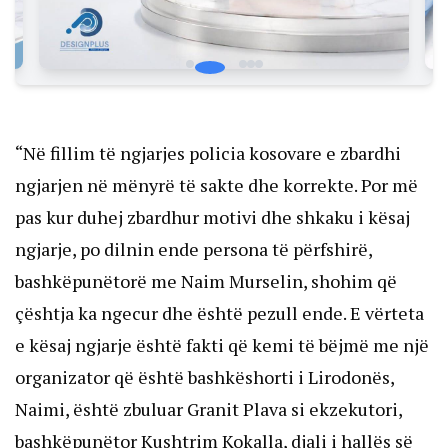
“Në fillim të ngjarjes policia kosovare e zbardhi
ngjarjen në mënyrë të sakte dhe korrekte. Por më
pas kur duhej zbardhur motivi dhe shkaku i kësaj
ngjarje, po dilnin ende persona të përfshirë,
bashkëpunëtorë me Naim Murselin, shohim që
çështja ka ngecur dhe është pezull ende. E vërteta
e kësaj ngjarje është fakti që kemi të bëjmë me një
organizator që është bashkëshorti i Lirodonës,
Naimi, është zbuluar Granit Plava si ekzekutori,
bashkëpunëtor Kushtrim Kokalla, djali i hallës së