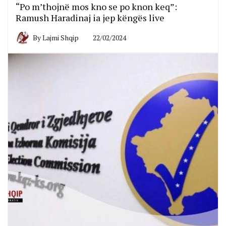
“Po m’thojnë mos kno se po knon keq”:
Ramush Haradinaj ia jep këngës live
By
Lajmi Shqip
22/02/2024