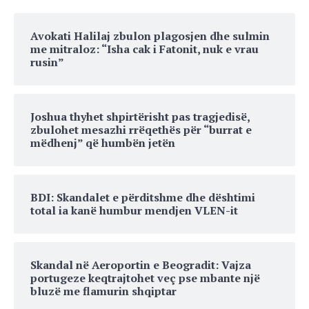
Avokati Halilaj zbulon plagosjen dhe sulmin
me mitraloz: “Isha cak i Fatonit, nuk e vrau
rusin”
Joshua thyhet shpirtërisht pas tragjedisë,
zbulohet mesazhi rrëqethës për “burrat e
mëdhenj” që humbën jetën
BDI: Skandalet e përditshme dhe dështimi
total ia kanë humbur mendjen VLEN-it
Skandal në Aeroportin e Beogradit: Vajza
portugeze keqtrajtohet veç pse mbante një
bluzë me flamurin shqiptar