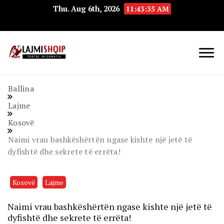
Thu. Aug 6th, 2026
11:43:36 AM
Lajmishqip.net
Lajmishqip
Ballina
Lajme
Kosovë
Naimi vrau bashkëshërtën ngase kishte një jetë të
dyfishtë dhe sekrete të errëta!
Kosovë
Lajme
Naimi vrau bashkëshërtën ngase kishte një jetë të
dyfishtë dhe sekrete të errëta!