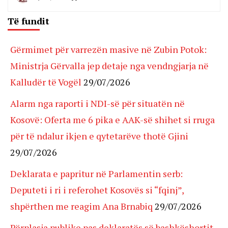
Të fundit
Gërmimet për varrezën masive në Zubin Potok:
Ministrja Gërvalla jep detaje nga vendngjarja në
Kalludër të Vogël
29/07/2026
Alarm nga raporti i NDI-së për situatën në
Kosovë: Oferta me 6 pika e AAK-së shihet si rruga
për të ndalur ikjen e qytetarëve thotë Gjini
29/07/2026
Deklarata e papritur në Parlamentin serb:
Deputeti i ri i referohet Kosovës si “fqinj”,
shpërthen me reagim Ana Brnabiq
29/07/2026
Përplasja publike pas deklaratës së bashkëshortit