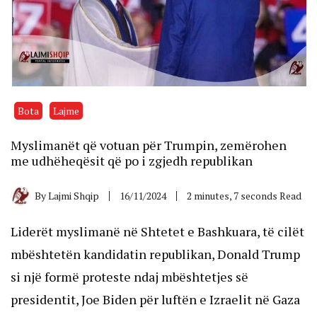
Bota
Lajme
Myslimanët që votuan për Trumpin, zemërohen
me udhëheqësit që po i zgjedh republikan
By
Lajmi Shqip
16/11/2024
2 minutes, 7 seconds Read
Liderët myslimanë në Shtetet e Bashkuara, të cilët
mbështetën kandidatin republikan, Donald Trump
si një formë proteste ndaj mbështetjes së
presidentit, Joe Biden për luftën e Izraelit në Gaza