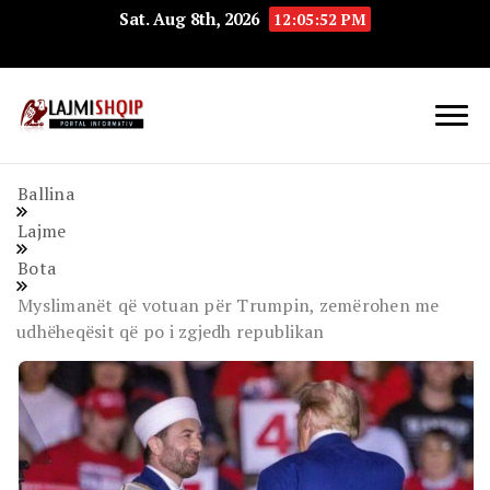
Sat. Aug 8th, 2026
12:05:53 PM
Lajmishqip.net
Lajmishqip
Ballina
Lajme
Bota
Myslimanët që votuan për Trumpin, zemërohen me
udhëheqësit që po i zgjedh republikan