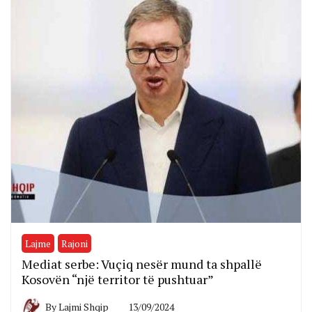
Lajme
Rajoni
Mediat serbe: Vuçiq nesër mund ta shpallë
Kosovën “një territor të pushtuar”
By
Lajmi Shqip
13/09/2024