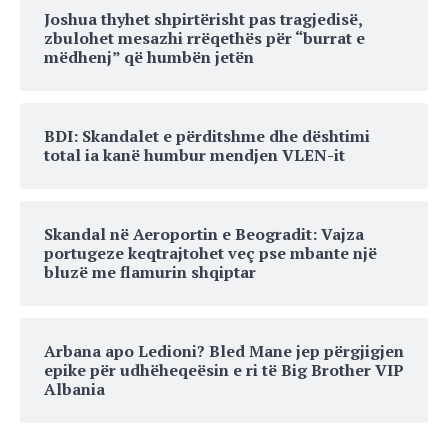
Joshua thyhet shpirtërisht pas tragjedisë,
zbulohet mesazhi rrëqethës për “burrat e
mëdhenj” që humbën jetën
BDI: Skandalet e përditshme dhe dështimi
total ia kanë humbur mendjen VLEN-it
Skandal në Aeroportin e Beogradit: Vajza
portugeze keqtrajtohet veç pse mbante një
bluzë me flamurin shqiptar
Arbana apo Ledioni? Bled Mane jep përgjigjen
epike për udhëheqeësin e ri të Big Brother VIP
Albania