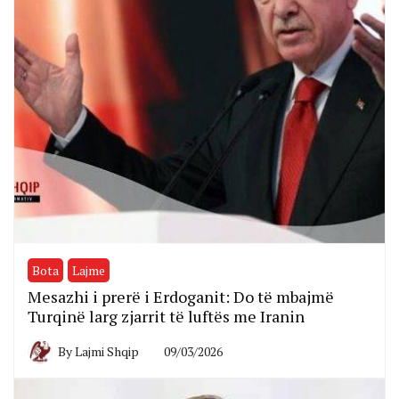
Bota
Lajme
Mesazhi i prerë i Erdoganit: Do të mbajmë
Turqinë larg zjarrit të luftës me Iranin
By
Lajmi Shqip
09/03/2026