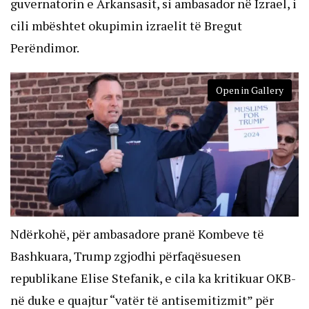
guvernatorin e Arkansasit, si ambasador në Izrael, i
cili mbështet okupimin izraelit të Bregut
Perëndimor.
Open in Gallery
Ndërkohë, për ambasadore pranë Kombeve të
Bashkuara, Trump zgjodhi përfaqësuesen
republikane Elise Stefanik, e cila ka kritikuar OKB-
në duke e quajtur “vatër të antisemitizmit” për