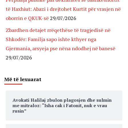
të Haxhiut: Abazi i drejtohet Kurtit për vrasjen në
oborrin e QKUK-së
29/07/2026
Zbardhen detajet rrëqethëse të tragjedisë në
Shkodër: Familja sapo ishte kthyer nga
Gjermania, arsyeja pse nëna ndodhej në banesë
29/07/2026
Më të lexuarat
Avokati Halilaj zbulon plagosjen dhe sulmin
me mitraloz: “Isha cak i Fatonit, nuk e vrau
rusin”