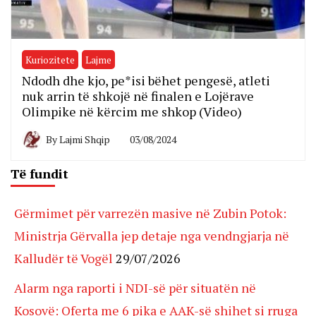
Kuriozitete
Lajme
Ndodh dhe kjo, pe*isi bëhet pengesë, atleti
nuk arrin të shkojë në finalen e Lojërave
Olimpike në kërcim me shkop (Video)
By
Lajmi Shqip
03/08/2024
Të fundit
Gërmimet për varrezën masive në Zubin Potok:
Ministrja Gërvalla jep detaje nga vendngjarja në
Kalludër të Vogël
29/07/2026
Alarm nga raporti i NDI-së për situatën në
Kosovë: Oferta me 6 pika e AAK-së shihet si rruga