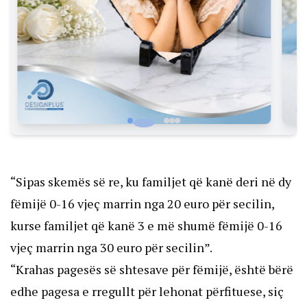
“Sipas skemës së re, ku familjet që kanë deri në dy
fëmijë 0-16 vjeç marrin nga 20 euro për secilin,
kurse familjet që kanë 3 e më shumë fëmijë 0-16
vjeç marrin nga 30 euro për secilin”.
“Krahas pagesës së shtesave për fëmijë, është bërë
edhe pagesa e rregullt për lehonat përfituese, siç