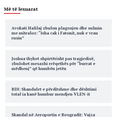
Më të lexuarat
Avokati Halilaj zbulon plagosjen dhe sulmin
me mitraloz: “Isha cak i Fatonit, nuk e vrau
rusin”
Joshua thyhet shpirtërisht pas tragjedisë,
zbulohet mesazhi rrëqethës për “burrat e
mëdhenj” që humbën jetën
BDI: Skandalet e përditshme dhe dështimi
total ia kanë humbur mendjen VLEN-it
Skandal në Aeroportin e Beogradit: Vajza