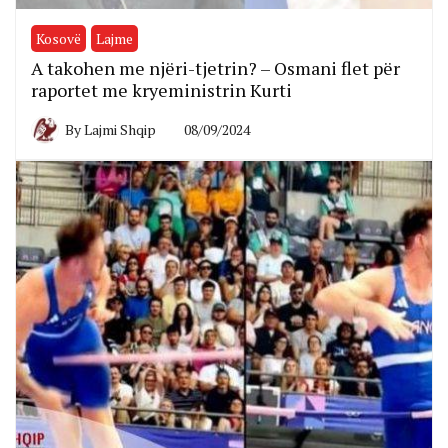
Kosovë
Lajme
A takohen me njëri-tjetrin? – Osmani flet për
raportet me kryeministrin Kurti
By
Lajmi Shqip
08/09/2024