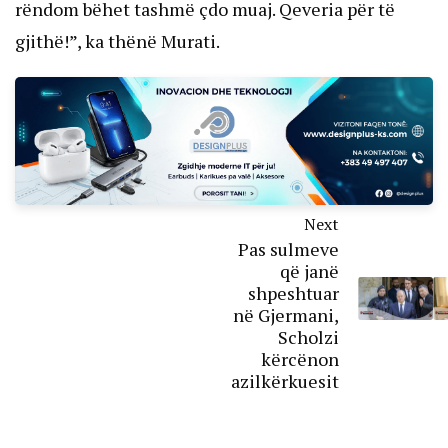
rëndom bëhet tashmë çdo muaj. Qeveria për të
gjithë!”, ka thënë Murati.
Next
Pas sulmeve
që janë
shpeshtuar
në Gjermani,
Scholzi
kërcënon
azilkërkuesit