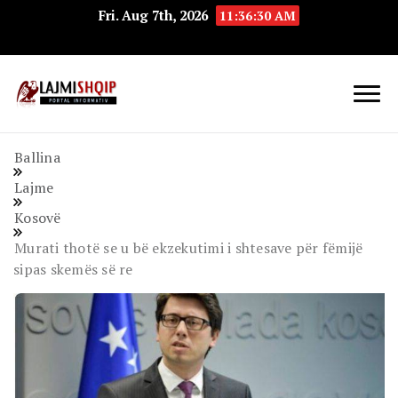
Fri. Aug 7th, 2026
11:36:31 AM
Lajmishqip.net
Lajmishqip
Ballina
Lajme
Kosovë
Murati thotë se u bë ekzekutimi i shtesave për fëmijë
sipas skemës së re