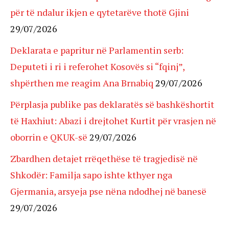
për të ndalur ikjen e qytetarëve thotë Gjini
29/07/2026
Deklarata e papritur në Parlamentin serb:
Deputeti i ri i referohet Kosovës si “fqinj”,
shpërthen me reagim Ana Brnabiq
29/07/2026
Përplasja publike pas deklaratës së bashkëshortit
të Haxhiut: Abazi i drejtohet Kurtit për vrasjen në
oborrin e QKUK-së
29/07/2026
Zbardhen detajet rrëqethëse të tragjedisë në
Shkodër: Familja sapo ishte kthyer nga
Gjermania, arsyeja pse nëna ndodhej në banesë
29/07/2026