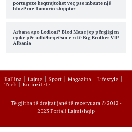
portugeze keqtrajtohet veç pse mbante një
bluzë me flamurin shqiptar
Arbana apo Ledioni? Bled Mane jep përgjigjen
epike për udhëheqeësin e ri të Big Brother VIP
Albania
Ballina
Lajme
Sport
Magazina
Lifestyle
Tech
Kuriozitete
Të gjitha të drejtat janë të rezervuara © 2012 -
2023 Portali Lajmishqip