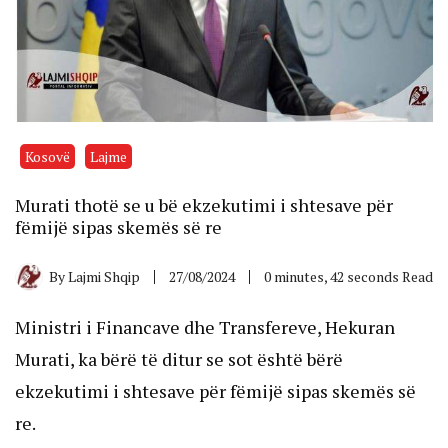
Kosovë
Lajme
Murati thotë se u bë ekzekutimi i shtesave për
fëmijë sipas skemës së re
By
Lajmi Shqip
27/08/2024
0 minutes, 42 seconds Read
Ministri i Financave dhe Transfereve, Hekuran
Murati, ka bërë të ditur se sot është bërë
ekzekutimi i shtesave për fëmijë sipas skemës së
re.