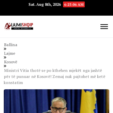
Sat. Aug 8th, 2026
6:25:07 AM
Lajmishqip.net
Lajmishqip
Ballina
Lajme
Kosovë
Ministri Vitia thotë se po kthehen mjekët nga jashtë
për të punuar në Kosovë! Zemaj nuk pajtohet më ketë
konstatim