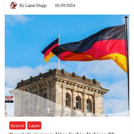
By
Lajmi Shqip
05/09/2024
Kosovë
Lajme