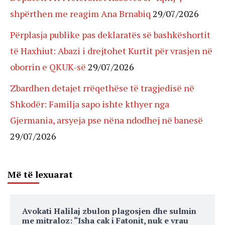
shpërthen me reagim Ana Brnabiq
29/07/2026
Përplasja publike pas deklaratës së bashkëshortit
të Haxhiut: Abazi i drejtohet Kurtit për vrasjen në
oborrin e QKUK-së
29/07/2026
Zbardhen detajet rrëqethëse të tragjedisë në
Shkodër: Familja sapo ishte kthyer nga
Gjermania, arsyeja pse nëna ndodhej në banesë
29/07/2026
Më të lexuarat
Avokati Halilaj zbulon plagosjen dhe sulmin
me mitraloz: “Isha cak i Fatonit, nuk e vrau