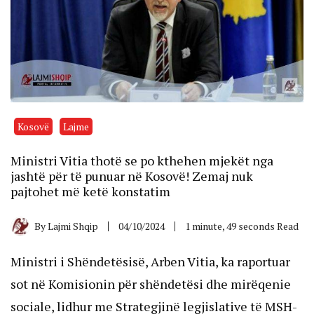
Kosovë
Lajme
Ministri Vitia thotë se po kthehen mjekët nga
jashtë për të punuar në Kosovë! Zemaj nuk
pajtohet më ketë konstatim
By
Lajmi Shqip
04/10/2024
1 minute, 49 seconds Read
Ministri i Shëndetësisë, Arben Vitia, ka raportuar
sot në Komisionin për shëndetësi dhe mirëqenie
sociale, lidhur me Strategjinë legjislative të MSH-