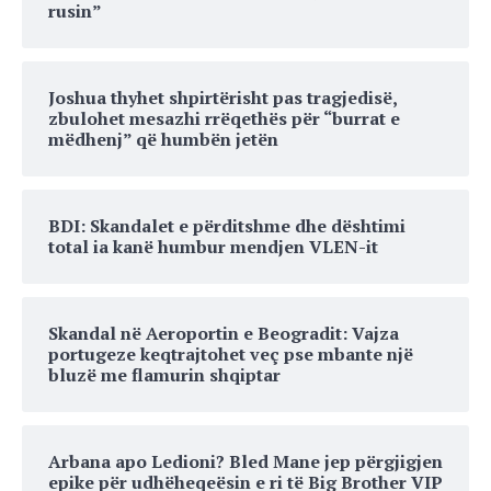
rusin”
Joshua thyhet shpirtërisht pas tragjedisë,
zbulohet mesazhi rrëqethës për “burrat e
mëdhenj” që humbën jetën
BDI: Skandalet e përditshme dhe dështimi
total ia kanë humbur mendjen VLEN-it
Skandal në Aeroportin e Beogradit: Vajza
portugeze keqtrajtohet veç pse mbante një
bluzë me flamurin shqiptar
Arbana apo Ledioni? Bled Mane jep përgjigjen
epike për udhëheqeësin e ri të Big Brother VIP