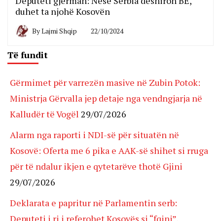
Deputeti gjerman: Nëse Serbia dëshiron BE,
duhet ta njohë Kosovën
By
Lajmi Shqip
22/10/2024
Të fundit
Gërmimet për varrezën masive në Zubin Potok:
Ministrja Gërvalla jep detaje nga vendngjarja në
Kalludër të Vogël
29/07/2026
Alarm nga raporti i NDI-së për situatën në
Kosovë: Oferta me 6 pika e AAK-së shihet si rruga
për të ndalur ikjen e qytetarëve thotë Gjini
29/07/2026
Deklarata e papritur në Parlamentin serb:
Deputeti i ri i referohet Kosovës si “fqinj”,