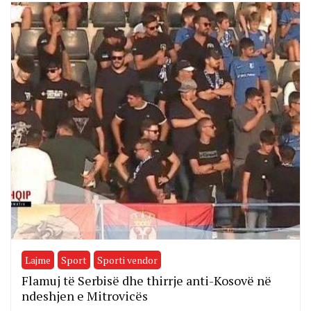
Lajme
Sport
Sporti vendor
Flamuj të Serbisë dhe thirrje anti-Kosovë në
ndeshjen e Mitrovicës