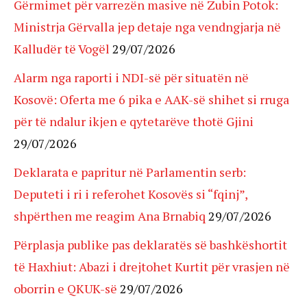
Gërmimet për varrezën masive në Zubin Potok:
Ministrja Gërvalla jep detaje nga vendngjarja në
Kalludër të Vogël
29/07/2026
Alarm nga raporti i NDI-së për situatën në
Kosovë: Oferta me 6 pika e AAK-së shihet si rruga
për të ndalur ikjen e qytetarëve thotë Gjini
29/07/2026
Deklarata e papritur në Parlamentin serb:
Deputeti i ri i referohet Kosovës si “fqinj”,
shpërthen me reagim Ana Brnabiq
29/07/2026
Përplasja publike pas deklaratës së bashkëshortit
të Haxhiut: Abazi i drejtohet Kurtit për vrasjen në
oborrin e QKUK-së
29/07/2026