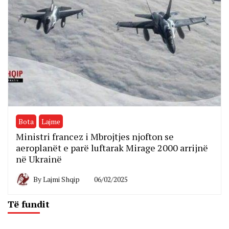
Bota
Lajme
Ministri francez i Mbrojtjes njofton se
aeroplanët e parë luftarak Mirage 2000 arrijnë
në Ukrainë
By
Lajmi Shqip
06/02/2025
Të fundit