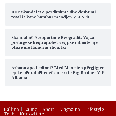
BDI: Skandalet e përditshme dhe dështimi
total ia kanë humbur mendjen VLEN-it
Skandal në Aeroportin e Beogradit: Vajza
portugeze keqtrajtohet veç pse mbante një
bluzë me flamurin shqiptar
Arbana apo Ledioni? Bled Mane jep përgjigjen
epike për udhëheqeësin e ri të Big Brother VIP
Albania
Ballina
Lajme
Sport
Magazina
Lifestyle
Tech
Kuriozitete