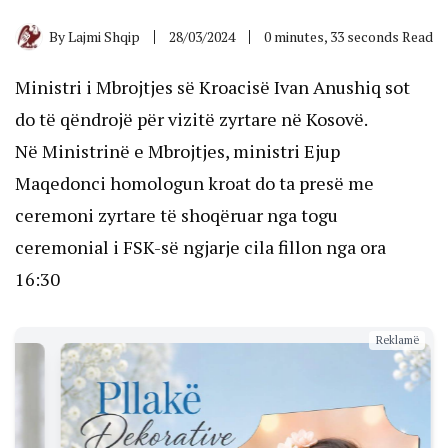
By
Lajmi Shqip
28/03/2024
0 minutes, 33 seconds Read
Ministri i Mbrojtjes së Kroacisë Ivan Anushiq sot
do të qëndrojë për vizitë zyrtare në Kosovë.
Në Ministrinë e Mbrojtjes, ministri Ejup
Maqedonci homologun kroat do ta presë me
ceremoni zyrtare të shoqëruar nga togu
ceremonial i FSK-së ngjarje cila fillon nga ora
16:30
Reklamë