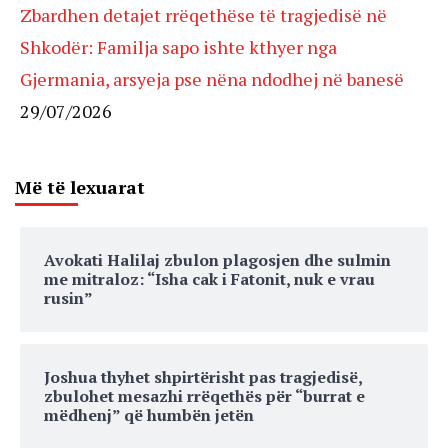
Zbardhen detajet rrëqethëse të tragjedisë në
Shkodër: Familja sapo ishte kthyer nga
Gjermania, arsyeja pse nëna ndodhej në banesë
29/07/2026
Më të lexuarat
Avokati Halilaj zbulon plagosjen dhe sulmin
me mitraloz: “Isha cak i Fatonit, nuk e vrau
rusin”
Joshua thyhet shpirtërisht pas tragjedisë,
zbulohet mesazhi rrëqethës për “burrat e
mëdhenj” që humbën jetën