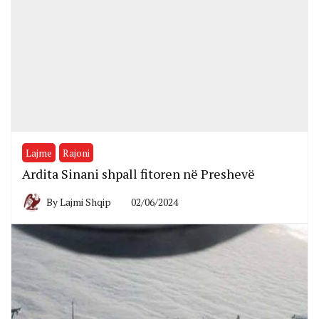
Lajme
Rajoni
Ardita Sinani shpall fitoren në Preshevë
By
Lajmi Shqip
02/06/2024