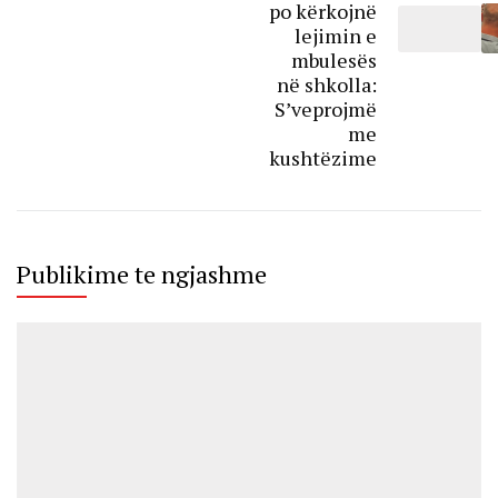
po kërkojnë
lejimin e
mbulesës
në shkolla:
S’veprojmë
me
kushtëzime
Publikime te ngjashme