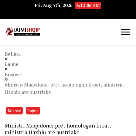
Fri. Aug 7th, 2026
6:12:07 AM
Lajmishqip.net
Lajmishqip
Ballina
Lajme
Kosovë
Ministri Maqedonci pret homologun kroat, ministrja
Haxhiu atë austriake
Kosovë
Lajme
Ministri Maqedonci pret homologun kroat,
ministrja Haxhiu atë austriake