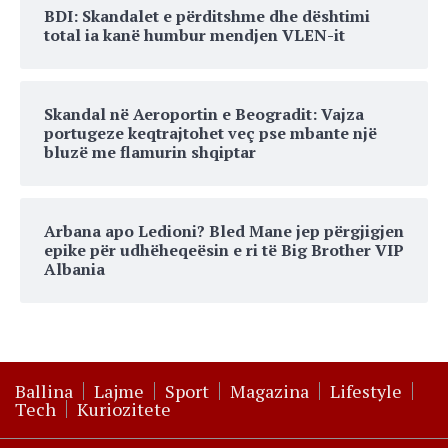
BDI: Skandalet e përditshme dhe dështimi
total ia kanë humbur mendjen VLEN-it
Skandal në Aeroportin e Beogradit: Vajza
portugeze keqtrajtohet veç pse mbante një
bluzë me flamurin shqiptar
Arbana apo Ledioni? Bled Mane jep përgjigjen
epike për udhëheqeësin e ri të Big Brother VIP
Albania
Ballina
Lajme
Sport
Magazina
Lifestyle
Tech
Kuriozitete