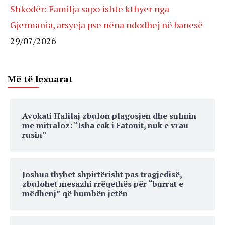
Shkodër: Familja sapo ishte kthyer nga
Gjermania, arsyeja pse nëna ndodhej në banesë
29/07/2026
Më të lexuarat
Avokati Halilaj zbulon plagosjen dhe sulmin
me mitraloz: “Isha cak i Fatonit, nuk e vrau
rusin”
Joshua thyhet shpirtërisht pas tragjedisë,
zbulohet mesazhi rrëqethës për “burrat e
mëdhenj” që humbën jetën