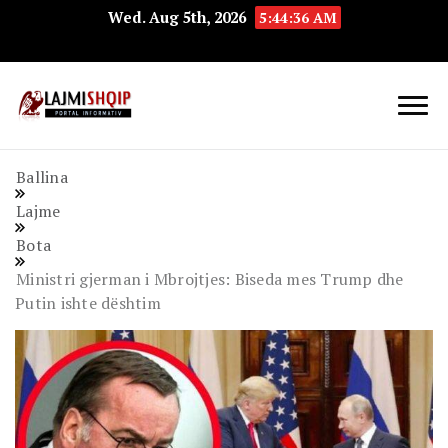
Wed. Aug 5th, 2026
5:44:37 AM
Lajmishqip.net
Lajmishqip
Ballina
Lajme
Bota
Ministri gjerman i Mbrojtjes: Biseda mes Trump dhe
Putin ishte dështim