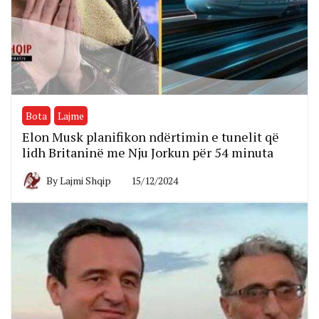
Bota
Lajme
Elon Musk planifikon ndërtimin e tunelit që
lidh Britaninë me Nju Jorkun për 54 minuta
By
Lajmi Shqip
15/12/2024