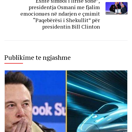
“Është simbol i lirisë sonë”,
presidentja Osmani me fjalim
emocionues në ndarjen e çmimit
“Paqebërësi i Shekullit” për
presidentin Bill Clinton
Publikime te ngjashme