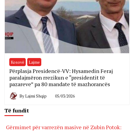
Kosovë
Lajme
Përplasja Presidencë-VV: Hysamedin Feraj
paralajmëron rrezikun e “presidentit të
pazareve” pa 80 mandate të mazhorancës
By
Lajmi Shqip
05/03/2026
Të fundit
Gërmimet për varrezën masive në Zubin Potok: