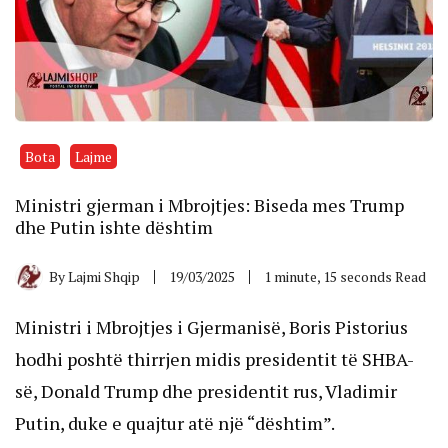
Bota
Lajme
Ministri gjerman i Mbrojtjes: Biseda mes Trump
dhe Putin ishte dështim
By
Lajmi Shqip
19/03/2025
1 minute, 15 seconds Read
Ministri i Mbrojtjes i Gjermanisë, Boris Pistorius
hodhi poshtë thirrjen midis presidentit të SHBA-
së, Donald Trump dhe presidentit rus, Vladimir
Putin, duke e quajtur atë një “dështim”.