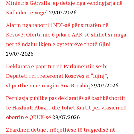
Ministrja Gërvalla jep detaje nga vendngjarja në
Kalludër të Vogël
29/07/2026
Alarm nga raporti i NDI-së për situatën në
Kosovë: Oferta me 6 pika e AAK-së shihet si rruga
për të ndalur ikjen e qytetarëve thotë Gjini
29/07/2026
Deklarata e papritur në Parlamentin serb:
Deputeti i ri i referohet Kosovës si “fqinj”,
shpërthen me reagim Ana Brnabiq
29/07/2026
Përplasja publike pas deklaratës së bashkëshortit
të Haxhiut: Abazi i drejtohet Kurtit për vrasjen në
oborrin e QKUK-së
29/07/2026
Zbardhen detajet rrëqethëse të tragjedisë në