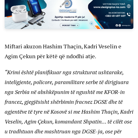
Miftari akuzon Hashim Thaçin, Kadri Veselin e
Agim Çekun për këtë që ndodhi atje.
“Krimi është planifikuar nga strukturat ushtarake,
inteligjente, policore, paramilitare serbe të dirigjuara
nga Serbia në abshkëpunim të ngushtë me KFOR-in
francez, gjegjësisht shërbimin fracnez DGSE dhe të
agjentëve të tyre në Kosovë si me Hashim Thaçin, Kadri
Veselin, Agim Çekun, komandant Shpatin… të cilët ose
u tradhtuan dhe mashtruan nga DGSE-ja, ose për