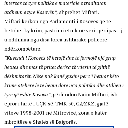
intereas të tyre politike e materiale e tradhtuan
atdheun e tyre Kosovën”,
shprehet Miftari.
Miftari kërkon nga Parlamenti i Kosovës që të
hetohet ky krim, pastrimi etnik në veri, që sipas tij
u ndihmua nga disa forca ushtarake policore
ndërkombëtare.
“Kuvendi i Kosovës të hetojë dhe të formojë një grup
hetues dhe mos të pritet derisa të vdesin të gjithë
dëshmitarët. Nëse nuk kanë guxim për t’i hetuar këto
krime atëherë le të heqin dorë nga politika dhe atdheu i
tyre që është Kosova”
, përfundon Naim Miftari, ish-
epror i lartë i UÇK-së, TMK-së, G2/ZKZ, gjatë
viteve 1998-2001 në Mitrovicë, zona e katër
mbrojtëse e Shalës së Bajgorës.