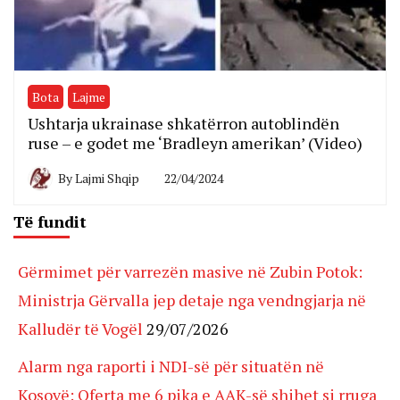
Bota
Lajme
Ushtarja ukrainase shkatërron autoblindën
ruse – e godet me ‘Bradleyn amerikan’ (Video)
By
Lajmi Shqip
22/04/2024
Të fundit
Gërmimet për varrezën masive në Zubin Potok:
Ministrja Gërvalla jep detaje nga vendngjarja në
Kalludër të Vogël
29/07/2026
Alarm nga raporti i NDI-së për situatën në
Kosovë: Oferta me 6 pika e AAK-së shihet si rruga