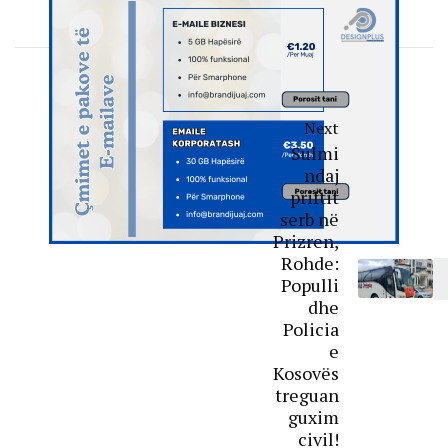
Next
Sulmi
ndaj
priftit
serb në
Prizren,
Rohde:
Populli
dhe
Policia
e
Kosovës
treguan
guxim
civil!