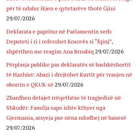
për të ndalur ikjen e qytetarëve thotë Gjini
29/07/2026
Deklarata e papritur në Parlamentin serb:
Deputeti i ri i referohet Kosovës si “fqinj”,
shpërthen me reagim Ana Brnabiq
29/07/2026
Përplasja publike pas deklaratës së bashkëshortit
të Haxhiut: Abazi i drejtohet Kurtit për vrasjen në
oborrin e QKUK-së
29/07/2026
Zbardhen detajet rrëqethëse të tragjedisë në
Shkodër: Familja sapo ishte kthyer nga
Gjermania, arsyeja pse nëna ndodhej në banesë
29/07/2026