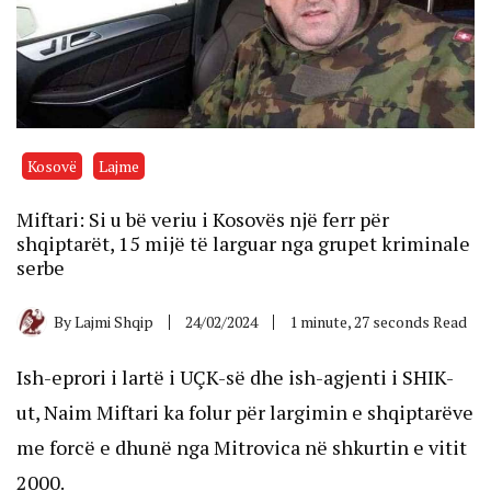
Kosovë
Lajme
Miftari: Si u bë veriu i Kosovës një ferr për
shqiptarët, 15 mijë të larguar nga grupet kriminale
serbe
By
Lajmi Shqip
24/02/2024
1 minute, 27 seconds Read
Ish-eprori i lartë i UÇK-së dhe ish-agjenti i SHIK-
ut, Naim Miftari ka folur për largimin e shqiptarëve
me forcë e dhunë nga Mitrovica në shkurtin e vitit
2000.