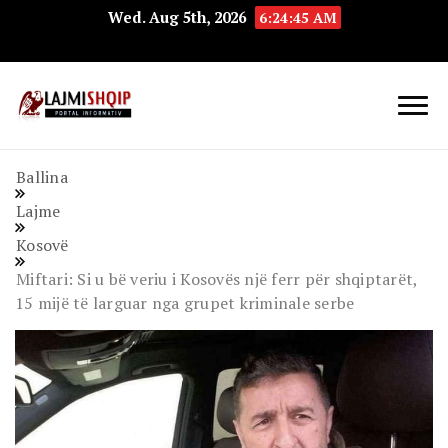
Wed. Aug 5th, 2026
6:24:46 AM
Lajmishqip.net
Lajmishqip
Ballina
Lajme
Kosovë
Miftari: Si u bë veriu i Kosovës një ferr për shqiptarët,
15 mijë të larguar nga grupet kriminale serbe