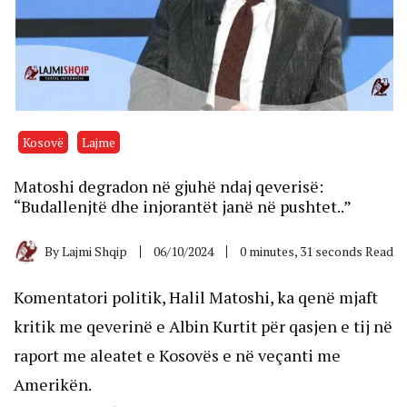
Kosovë
Lajme
Matoshi degradon në gjuhë ndaj qeverisë:
“Budallenjtë dhe injorantët janë në pushtet..”
By
Lajmi Shqip
06/10/2024
0 minutes, 31 seconds Read
Komentatori politik, Halil Matoshi, ka qenë mjaft
kritik me qeverinë e Albin Kurtit për qasjen e tij në
raport me aleatet e Kosovës e në veçanti me
Amerikën.