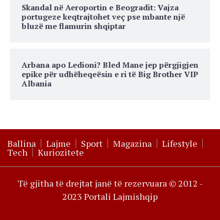
Skandal në Aeroportin e Beogradit: Vajza
portugeze keqtrajtohet veç pse mbante një
bluzë me flamurin shqiptar
Arbana apo Ledioni? Bled Mane jep përgjigjen
epike për udhëheqeësin e ri të Big Brother VIP
Albania
Ballina
Lajme
Sport
Magazina
Lifestyle
Tech
Kuriozitete
Të gjitha të drejtat janë të rezervuara © 2012 -
2023 Portali Lajmishqip