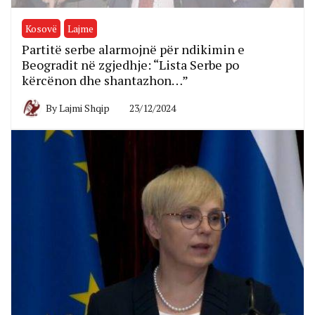
Kosovë
Lajme
Partitë serbe alarmojnë për ndikimin e
Beogradit në zgjedhje: “Lista Serbe po
kërcënon dhe shantazhon…”
By
Lajmi Shqip
23/12/2024