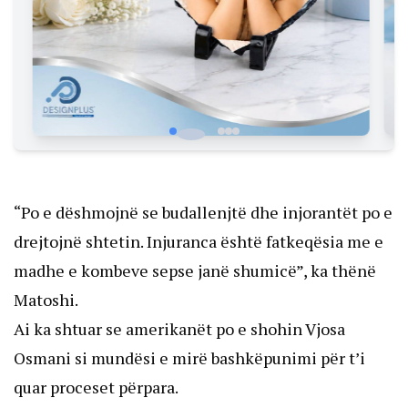
“Po e dëshmojnë se budallenjtë dhe injorantët po e
drejtojnë shtetin. Injuranca është fatkeqësia me e
madhe e kombeve sepse janë shumicë”, ka thënë
Matoshi.
Ai ka shtuar se amerikanët po e shohin Vjosa
Osmani si mundësi e mirë bashkëpunimi për t’i
quar proceset përpara.