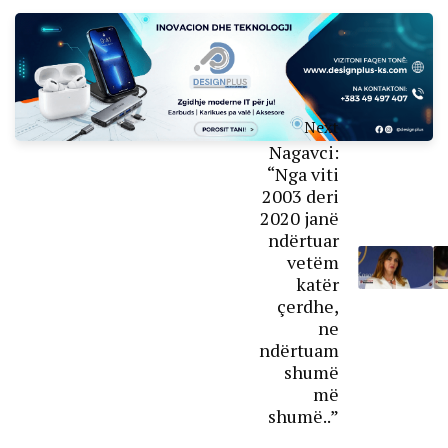
Next
Nagavci:
“Nga viti
2003 deri
2020 janë
ndërtuar
vetëm
katër
çerdhe,
ne
ndërtuam
shumë
më
shumë..”