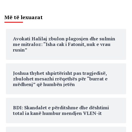
Më të lexuarat
Avokati Halilaj zbulon plagosjen dhe sulmin
me mitraloz: “Isha cak i Fatonit, nuk e vrau
rusin”
Joshua thyhet shpirtërisht pas tragjedisë,
zbulohet mesazhi rrëqethës për “burrat e
mëdhenj” që humbën jetën
BDI: Skandalet e përditshme dhe dështimi
total ia kanë humbur mendjen VLEN-it