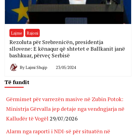
Lajme
Rajoni
Rezoluta për Srebrenicën, presidentja
sllovene: E kënaqur që shtetet e Ballkanit janë
bashkuar, përveç Serbisë
By
Lajmi Shqip
23/05/2024
Të fundit
Gërmimet për varrezën masive në Zubin Potok:
Ministrja Gërvalla jep detaje nga vendngjarja në
Kalludër të Vogël
29/07/2026
Alarm nga raporti i NDI-së për situatën në