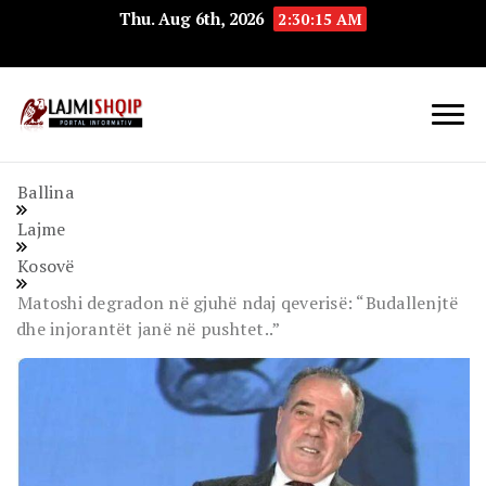
Thu. Aug 6th, 2026
2:30:16 AM
Lajmishqip.net
Lajmishqip
Ballina
Lajme
Kosovë
Matoshi degradon në gjuhë ndaj qeverisë: “Budallenjtë
dhe injorantët janë në pushtet..”