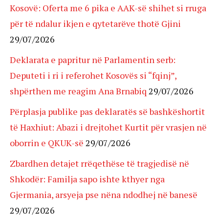
Kosovë: Oferta me 6 pika e AAK-së shihet si rruga
për të ndalur ikjen e qytetarëve thotë Gjini
29/07/2026
Deklarata e papritur në Parlamentin serb:
Deputeti i ri i referohet Kosovës si “fqinj”,
shpërthen me reagim Ana Brnabiq
29/07/2026
Përplasja publike pas deklaratës së bashkëshortit
të Haxhiut: Abazi i drejtohet Kurtit për vrasjen në
oborrin e QKUK-së
29/07/2026
Zbardhen detajet rrëqethëse të tragjedisë në
Shkodër: Familja sapo ishte kthyer nga
Gjermania, arsyeja pse nëna ndodhej në banesë
29/07/2026