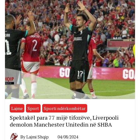
Lajme
Sport
Sporti ndërkombëtar
Spektakël para 77 mijë tifozëve, Liverpooli
demolon Manchester Unitedin në SHBA
By
Lajmi Shqip
04/08/2024