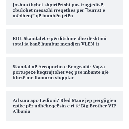
Joshua thyhet shpirtërisht pas tragjedisë,
zbulohet mesazhi rrëqethës për “burrat e
mëdhenj” që humbën jetën
BDI: Skandalet e përditshme dhe dështimi
total ia kanë humbur mendjen VLEN-it
Skandal në Aeroportin e Beogradit: Vajza
portugeze keqtrajtohet veç pse mbante një
bluzë me flamurin shqiptar
Arbana apo Ledioni? Bled Mane jep përgjigjen
epike për udhëheqeësin e ri të Big Brother VIP
Albania