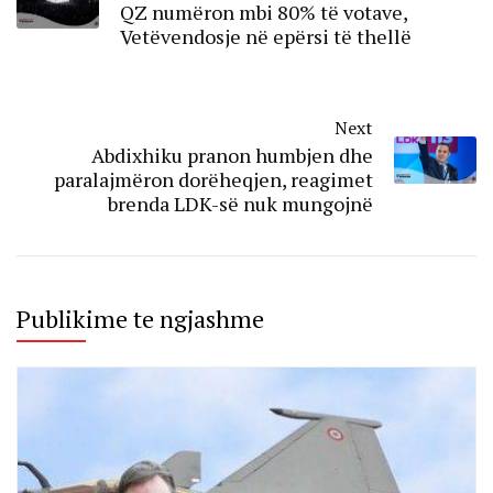
QZ numëron mbi 80% të votave,
Vetëvendosje në epërsi të thellë
Next
Abdixhiku pranon humbjen dhe
paralajmëron dorëheqjen, reagimet
brenda LDK-së nuk mungojnë
Publikime te ngjashme