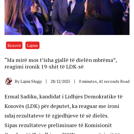
Kosovë
Lajme
“Ma mirë mos t’isha gjallë të dielën mbrëma”,
reagimi ironik 19-shit të LDK-së
By
Lajmi Shqip
28/12/2025
0 minutes, 41 seconds Read
Ermal Sadiku, kandidat i Lidhjes Demokratike të
Kosovës (LDK) për deputet, ka reaguar me ironi
ndaj rezultateve të zgjedhjeve të së dielës.
Sipas rezultateve preliminare të Komisionit