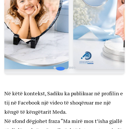
Në këtë kontekst, Sadiku ka publikuar në profilin e
tij në Facebook një video të shoqëruar me një
këngë të këngëtarit Meda.
Në sfond dëgjohet fraza “Ma mirë mos t’isha gjallë