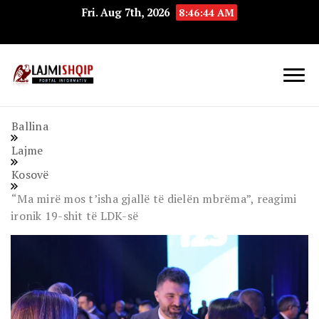
Fri. Aug 7th, 2026
8:46:45 AM
Lajmishqip.net
Lajmishqip
Ballina
Lajme
Kosovë
“Ma mirë mos t’isha gjallë të dielën mbrëma”, reagimi
ironik 19-shit të LDK-së