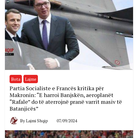
Bota
Lajme
Partia Socialiste e Francës kritika për
Makronin: “E harroi Banjskën, aeroplanët
“Rafale” do të aterrojnë pranë varrit masiv të
Batanjicës”
By
Lajmi Shqip
07/09/2024