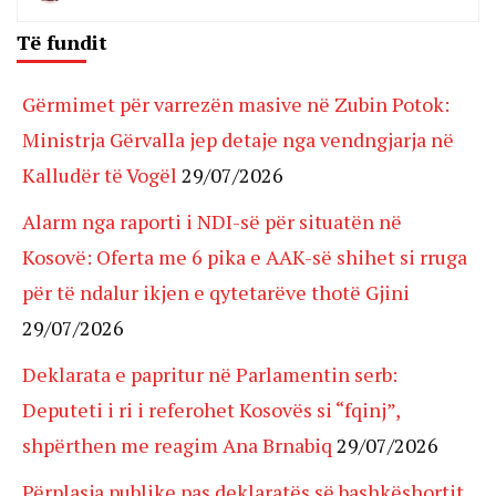
Të fundit
Gërmimet për varrezën masive në Zubin Potok:
Ministrja Gërvalla jep detaje nga vendngjarja në
Kalludër të Vogël
29/07/2026
Alarm nga raporti i NDI-së për situatën në
Kosovë: Oferta me 6 pika e AAK-së shihet si rruga
për të ndalur ikjen e qytetarëve thotë Gjini
29/07/2026
Deklarata e papritur në Parlamentin serb:
Deputeti i ri i referohet Kosovës si “fqinj”,
shpërthen me reagim Ana Brnabiq
29/07/2026
Përplasja publike pas deklaratës së bashkëshortit