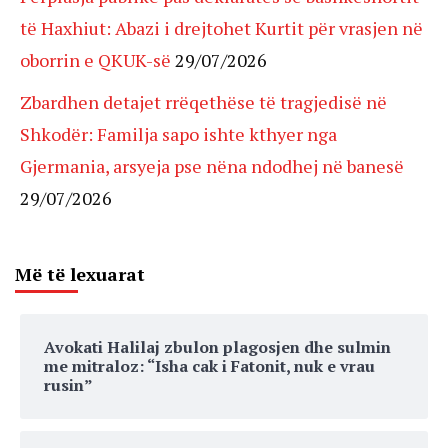
të Haxhiut: Abazi i drejtohet Kurtit për vrasjen në
oborrin e QKUK-së
29/07/2026
Zbardhen detajet rrëqethëse të tragjedisë në
Shkodër: Familja sapo ishte kthyer nga
Gjermania, arsyeja pse nëna ndodhej në banesë
29/07/2026
Më të lexuarat
Avokati Halilaj zbulon plagosjen dhe sulmin
me mitraloz: “Isha cak i Fatonit, nuk e vrau
rusin”