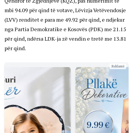
Qendror të Zgjedhjeve (KQZ), pas numërimit të
mbi 94.09 për qind të votave, Lëvizja Vetëvendosje
(LVV) renditet e para me 49.92 për qind, e ndjekur
nga Partia Demokratike e Kosovës (PDK) me 21.15
për qind, ndërsa LDK-ja zë vendin e tretë me 13.81
për qind.
Reklamë