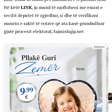
Në këtë
LINK
, ju mund të njoftoheni me emrat e
secilit deputet të zgjedhur, si dhe të verifikoni
numrin e saktë të votave që ata kanë grumbulluar
gjatë procesit elektoral./lajmishqip.net
Reklamë
Next
Përmbysje
në
rezultate:
PDK
rikthen
ulësen e
humbur,