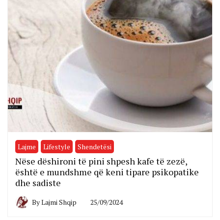
Lajme
Lifestyle
Shendetësi
Nëse dëshironi të pini shpesh kafe të zezë,
është e mundshme që keni tipare psikopatike
dhe sadiste
By
Lajmi Shqip
25/09/2024