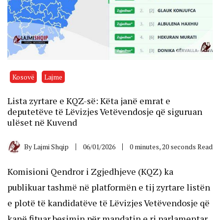
Kosovë
Lajme
Lista zyrtare e KQZ-së: Këta janë emrat e
deputetëve të Lëvizjes Vetëvendosje që siguruan
ulëset në Kuvend
By
Lajmi Shqip
06/01/2026
0 minutes, 20 seconds Read
Komisioni Qendror i Zgjedhjeve (KQZ) ka
publikuar tashmë në platformën e tij zyrtare listën
e plotë të kandidatëve të Lëvizjes Vetëvendosje që
kanë fituar besimin për mandatin e ri parlamentar.