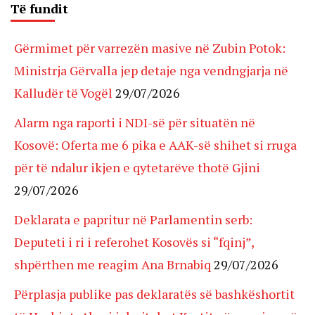
Të fundit
Gërmimet për varrezën masive në Zubin Potok:
Ministrja Gërvalla jep detaje nga vendngjarja në
Kalludër të Vogël
29/07/2026
Alarm nga raporti i NDI-së për situatën në
Kosovë: Oferta me 6 pika e AAK-së shihet si rruga
për të ndalur ikjen e qytetarëve thotë Gjini
29/07/2026
Deklarata e papritur në Parlamentin serb:
Deputeti i ri i referohet Kosovës si “fqinj”,
shpërthen me reagim Ana Brnabiq
29/07/2026
Përplasja publike pas deklaratës së bashkëshortit