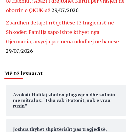
të Haxhiut: Abazi i drejtohet Kurtit për vrasjen në
oborrin e QKUK-së
29/07/2026
Zbardhen detajet rrëqethëse të tragjedisë në
Shkodër: Familja sapo ishte kthyer nga
Gjermania, arsyeja pse nëna ndodhej në banesë
29/07/2026
Më të lexuarat
Avokati Halilaj zbulon plagosjen dhe sulmin
me mitraloz: “Isha cak i Fatonit, nuk e vrau
rusin”
Joshua thyhet shpirtërisht pas tragjedisë,