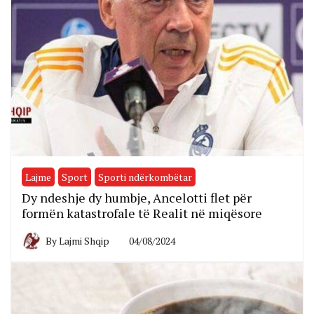
Lajme
Sport
Sporti ndërkombëtar
Dy ndeshje dy humbje, Ancelotti flet për
formën katastrofale të Realit në miqësore
By
Lajmi Shqip
04/08/2024