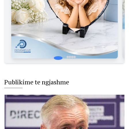
pas
numërimit
të votave
të fundit
Publikime te ngjashme