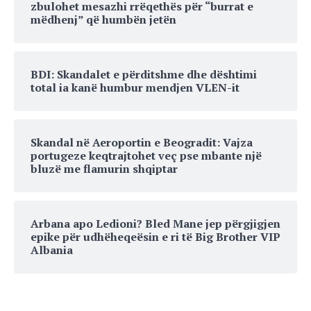
zbulohet mesazhi rrëqethës për “burrat e
mëdhenj” që humbën jetën
BDI: Skandalet e përditshme dhe dështimi
total ia kanë humbur mendjen VLEN-it
Skandal në Aeroportin e Beogradit: Vajza
portugeze keqtrajtohet veç pse mbante një
bluzë me flamurin shqiptar
Arbana apo Ledioni? Bled Mane jep përgjigjen
epike për udhëheqeësin e ri të Big Brother VIP
Albania