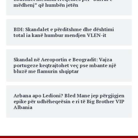
mëdhenj” që humbën jetën
BDI: Skandalet e përditshme dhe dështimi
total ia kanë humbur mendjen VLEN-it
Skandal në Aeroportin e Beogradit: Vajza
portugeze keqtrajtohet veç pse mbante një
bluzë me flamurin shqiptar
Arbana apo Ledioni? Bled Mane jep përgjigjen
epike për udhëheqeësin e ri të Big Brother VIP
Albania