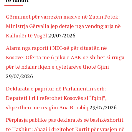
Të fundit
Gërmimet për varrezën masive në Zubin Potok:
Ministrja Gërvalla jep detaje nga vendngjarja në
Kalludër të Vogël
29/07/2026
Alarm nga raporti i NDI-së për situatën në
Kosovë: Oferta me 6 pika e AAK-së shihet si rruga
për të ndalur ikjen e qytetarëve thotë Gjini
29/07/2026
Deklarata e papritur në Parlamentin serb:
Deputeti i ri i referohet Kosovës si “fqinj”,
shpërthen me reagim Ana Brnabiq
29/07/2026
Përplasja publike pas deklaratës së bashkëshortit
të Haxhiut: Abazi i drejtohet Kurtit për vrasjen në