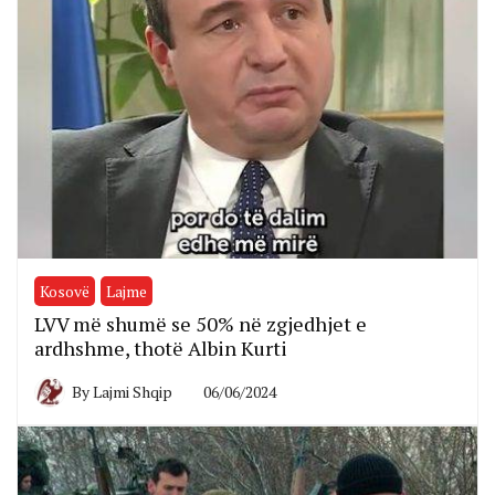
Kosovë
Lajme
LVV më shumë se 50% në zgjedhjet e
ardhshme, thotë Albin Kurti
By
Lajmi Shqip
06/06/2024