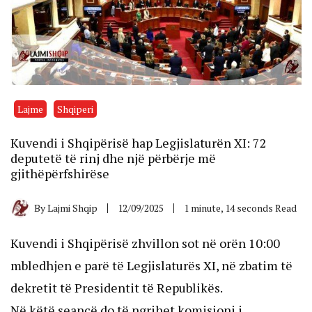
Lajme
Shqiperi
Kuvendi i Shqipërisë hap Legjislaturën XI: 72
deputetë të rinj dhe një përbërje më
gjithëpërfshirëse
By
Lajmi Shqip
12/09/2025
1 minute, 14 seconds Read
Kuvendi i Shqipërisë zhvillon sot në orën 10:00
mbledhjen e parë të Legjislaturës XI, në zbatim të
dekretit të Presidentit të Republikës.
Në këtë seancë do të ngrihet komisioni i