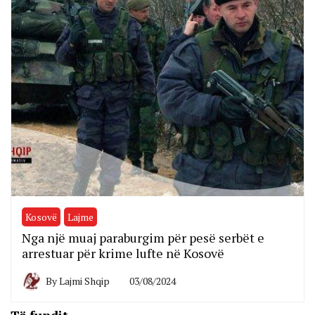
Kosovë
Lajme
Nga një muaj paraburgim për pesë serbët e
arrestuar për krime lufte në Kosovë
By
Lajmi Shqip
03/08/2024