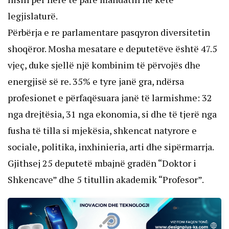
legjislaturë.
Përbërja e re parlamentare pasqyron diversitetin
shoqëror. Mosha mesatare e deputetëve është 47.5
vjeç, duke sjellë një kombinim të përvojës dhe
energjisë së re. 35% e tyre janë gra, ndërsa
profesionet e përfaqësuara janë të larmishme: 32
nga drejtësia, 31 nga ekonomia, si dhe të tjerë nga
fusha të tilla si mjekësia, shkencat natyrore e
sociale, politika, inxhinieria, arti dhe sipërmarrja.
Gjithsej 25 deputetë mbajnë gradën “Doktor i
Shkencave” dhe 5 titullin akademik “Profesor”.