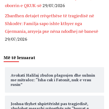
oborrin e QKUK-së
29/07/2026
Zbardhen detajet rrëqethëse të tragjedisë në
Shkodër: Familja sapo ishte kthyer nga
Gjermania, arsyeja pse nëna ndodhej në banesë
29/07/2026
Më të lexuarat
Avokati Halilaj zbulon plagosjen dhe sulmin
me mitraloz: “Isha cak i Fatonit, nuk e vrau
rusin”
Joshua thyhet shpirtërisht pas tragjedisë,
zbulohet mesazhi rrëqethës për “burrat e