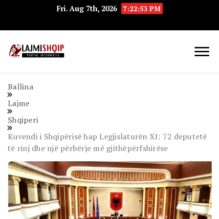
Fri. Aug 7th, 2026
7:22:54 PM
Lajmishqip.net
Lajmishqip
Ballina
Lajme
Shqiperi
Kuvendi i Shqipërisë hap Legjislaturën XI: 72 deputetë
të rinj dhe një përbërje më gjithëpërfshirëse