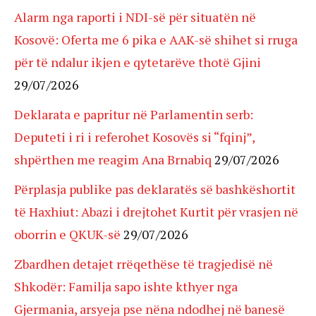
Alarm nga raporti i NDI-së për situatën në
Kosovë: Oferta me 6 pika e AAK-së shihet si rruga
për të ndalur ikjen e qytetarëve thotë Gjini
29/07/2026
Deklarata e papritur në Parlamentin serb:
Deputeti i ri i referohet Kosovës si “fqinj”,
shpërthen me reagim Ana Brnabiq
29/07/2026
Përplasja publike pas deklaratës së bashkëshortit
të Haxhiut: Abazi i drejtohet Kurtit për vrasjen në
oborrin e QKUK-së
29/07/2026
Zbardhen detajet rrëqethëse të tragjedisë në
Shkodër: Familja sapo ishte kthyer nga
Gjermania, arsyeja pse nëna ndodhej në banesë