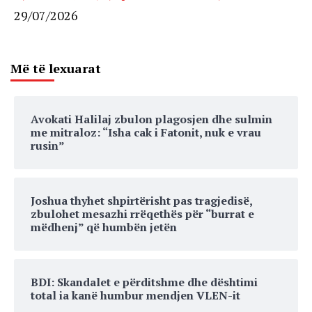
29/07/2026
Më të lexuarat
Avokati Halilaj zbulon plagosjen dhe sulmin
me mitraloz: “Isha cak i Fatonit, nuk e vrau
rusin”
Joshua thyhet shpirtërisht pas tragjedisë,
zbulohet mesazhi rrëqethës për “burrat e
mëdhenj” që humbën jetën
BDI: Skandalet e përditshme dhe dështimi
total ia kanë humbur mendjen VLEN-it