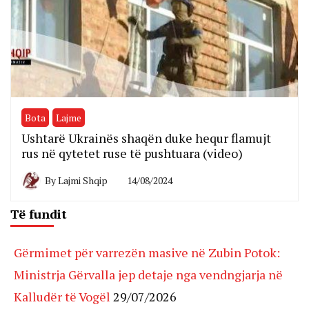
Bota
Lajme
Ushtarë Ukrainës shaqën duke hequr flamujt
rus në qytetet ruse të pushtuara (video)
By
Lajmi Shqip
14/08/2024
Të fundit
Gërmimet për varrezën masive në Zubin Potok:
Ministrja Gërvalla jep detaje nga vendngjarja në
Kalludër të Vogël
29/07/2026