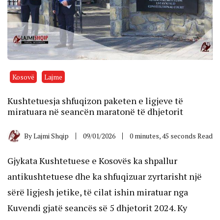
Kosovë
Lajme
Kushtetuesja shfuqizon paketen e ligjeve të
miratuara në seancën maratonë të dhjetorit
By
Lajmi Shqip
09/01/2026
0 minutes, 45 seconds Read
Gjykata Kushtetuese e Kosovës ka shpallur
antikushtetuese dhe ka shfuqizuar zyrtarisht një
sërë ligjesh jetike, të cilat ishin miratuar nga
Kuvendi gjatë seancës së 5 dhjetorit 2024. Ky