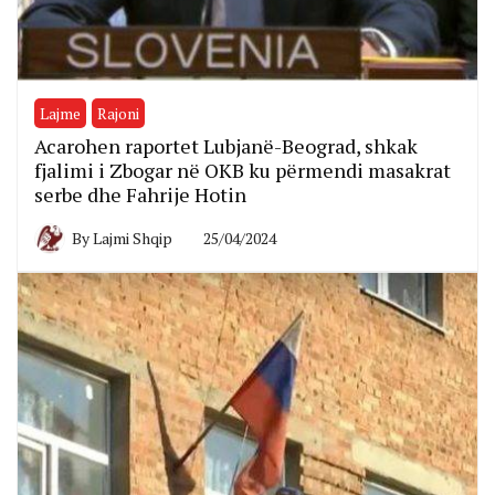
Lajme
Rajoni
Acarohen raportet Lubjanë-Beograd, shkak
fjalimi i Zbogar në OKB ku përmendi masakrat
serbe dhe Fahrije Hotin
By
Lajmi Shqip
25/04/2024