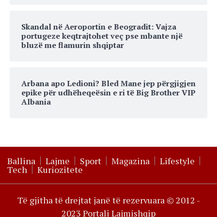
Skandal në Aeroportin e Beogradit: Vajza
portugeze keqtrajtohet veç pse mbante një
bluzë me flamurin shqiptar
Arbana apo Ledioni? Bled Mane jep përgjigjen
epike për udhëheqeësin e ri të Big Brother VIP
Albania
Ballina
Lajme
Sport
Magazina
Lifestyle
Tech
Kuriozitete
Të gjitha të drejtat janë të rezervuara © 2012 -
2023 Portali Lajmishqip