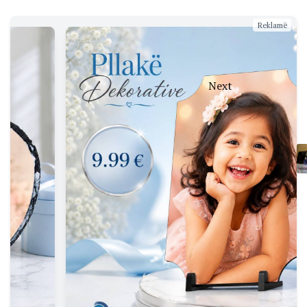
Reklamë
Next
Incident i
dhunshëm
në hyrje
të policisë
në Ferizaj:
sulmohen
zyrtarët
për një
vend
parkimi