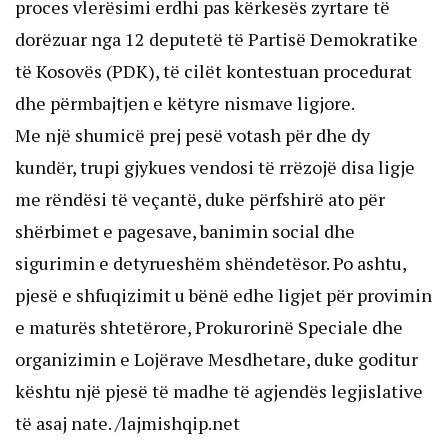
proces vlerësimi erdhi pas kërkesës zyrtare të
dorëzuar nga 12 deputetë të Partisë Demokratike
të Kosovës (PDK), të cilët kontestuan procedurat
dhe përmbajtjen e këtyre nismave ligjore.
Me një shumicë prej pesë votash për dhe dy
kundër, trupi gjykues vendosi të rrëzojë disa ligje
me rëndësi të veçantë, duke përfshirë ato për
shërbimet e pagesave, banimin social dhe
sigurimin e detyrueshëm shëndetësor. Po ashtu,
pjesë e shfuqizimit u bënë edhe ligjet për provimin
e maturës shtetërore, Prokurorinë Speciale dhe
organizimin e Lojërave Mesdhetare, duke goditur
kështu një pjesë të madhe të agjendës legjislative
të asaj nate. /lajmishqip.net