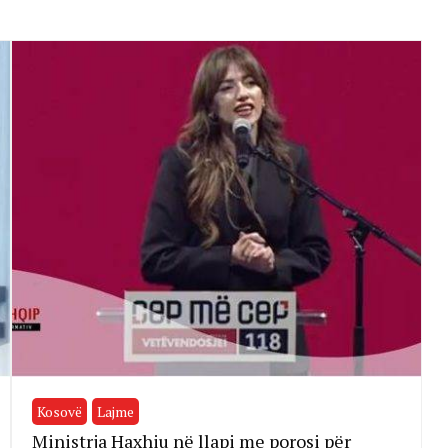
Kosovë
Lajme
Ministrja Haxhiu në llapi me porosi për