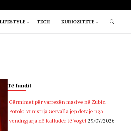
LIFESTYLE
TECH
KURIOZITETE
Të fundit
Gërmimet për varrezën masive në Zubin
Potok: Ministrja Gërvalla jep detaje nga
vendngjarja në Kalludër të Vogël
29/07/2026