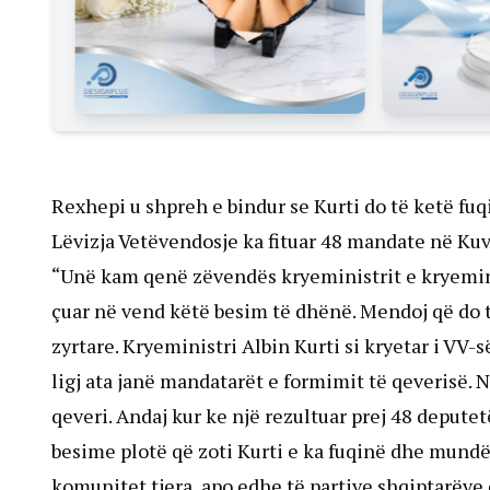
Rexhepi u shpreh e bindur se Kurti do të ketë fuq
Lëvizja Vetëvendosje ka fituar 48 mandate në Ku
“Unë kam qenë zëvendës kryeministrit e kryemini
çuar në vend këtë besim të dhënë. Mendoj që do 
zyrtare. Kryeministri Albin Kurti si kryetar i VV-
ligj ata janë mandatarët e formimit të qeverisë.
qeveri. Andaj kur ke një rezultuar prej 48 deputet
besime plotë që zoti Kurti e ka fuqinë dhe mundës
komunitet tjera, apo edhe të partive shqiptarëve 