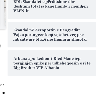
BDI: Skandalet e përditshme dhe
dështimi total ia kanë humbur mendjen
VLEN-it
Skandal në Aeroportin e Beogradit:
Vajza portugeze keqtrajtohet veç pse
mbante një bluzë me flamurin shqiptar
ë
Arbana apo Ledioni? Bled Mane jep
përgjigjen epike për udhëheqeësin e ri të
Big Brother VIP Albania
e
uar
kam