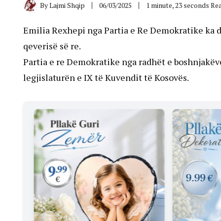
By
Lajmi Shqip
06/03/2025
1 minute, 23 seconds Re
Emilia Rexhepi nga Partia e Re Demokratike ka d
qeverisë së re.
Partia e re Demokratike nga radhët e boshnjakëve,
legjislaturën e IX të Kuvendit të Kosovës.