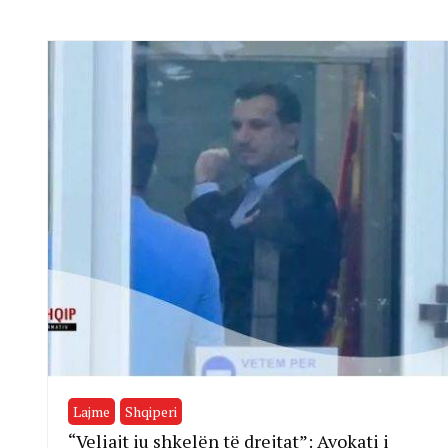
Lajme
Shqiperi
“Veliajt iu shkelën të drejtat”: Avokati i