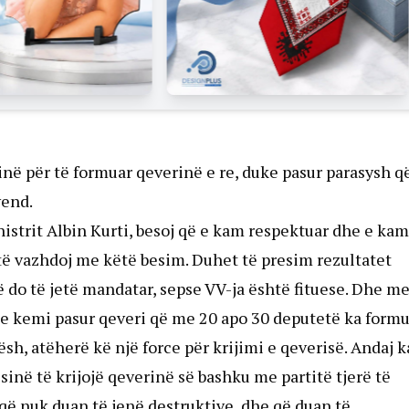
inë për të formuar qeverinë e re, duke pasur parasysh q
vend.
strit Albin Kurti, besoj që e kam respektuar dhe e kam
të vazhdoj me këtë besim. Duhet të presim rezultatet
së do të jetë mandatar, sepse VV-ja është fituese. Dhe m
 Ne kemi pasur qeveri që me 20 apo 30 deputetë ka form
ësh, atëherë kë një force për krijimi e qeverisë. Andaj 
inë të krijojë qeverinë së bashku me partitë tjerë të
që nuk duan të jenë destruktive, dhe që duan të