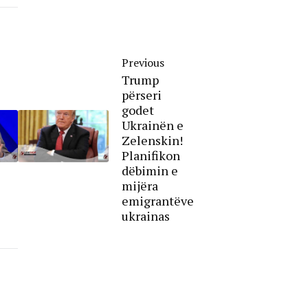
Previous
Trump
përseri
godet
Ukrainën e
Zelenskin!
Planifikon
dëbimin e
mijëra
emigrantëve
ukrainas