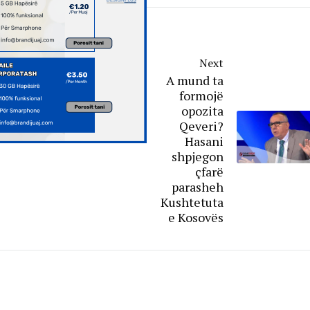
Next
A mund ta
formojë
opozita
Qeveri?
Hasani
shpjegon
çfarë
parasheh
Kushtetuta
e Kosovës