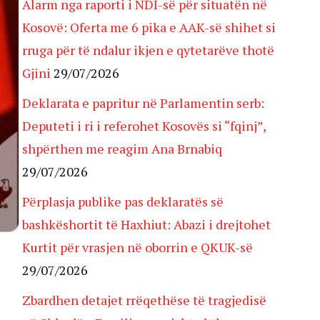
Alarm nga raporti i NDI-së për situatën në
Kosovë: Oferta me 6 pika e AAK-së shihet si
rruga për të ndalur ikjen e qytetarëve thotë
Gjini
29/07/2026
Deklarata e papritur në Parlamentin serb:
Deputeti i ri i referohet Kosovës si “fqinj”,
shpërthen me reagim Ana Brnabiq
29/07/2026
Përplasja publike pas deklaratës së
bashkëshortit të Haxhiut: Abazi i drejtohet
Kurtit për vrasjen në oborrin e QKUK-së
29/07/2026
Zbardhen detajet rrëqethëse të tragjedisë