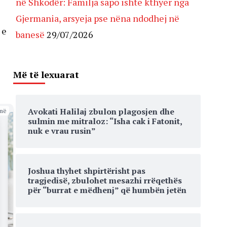
në Shkodër: Familja sapo ishte kthyer nga
Gjermania, arsyeja pse nëna ndodhej në
 e
banesë
29/07/2026
Më të lexuarat
Avokati Halilaj zbulon plagosjen dhe
më
sulmin me mitraloz: “Isha cak i Fatonit,
nuk e vrau rusin”
Joshua thyhet shpirtërisht pas
tragjedisë, zbulohet mesazhi rrëqethës
për “burrat e mëdhenj” që humbën jetën