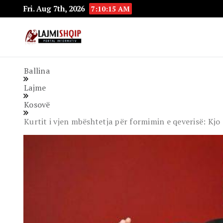
Fri. Aug 7th, 2026
7:10:16 AM
Lajmishqip.net
Lajmishqip
Ballina
Lajme
Kosovë
Kurtit i vjen mbështetja për formimin e qeverisë: Kj