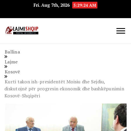
Fri. Aug 7th, 2026
5:29:25 AM
Lajmishqip.net
Lajmishqip
Ballina
Lajme
Kosovë
Kurti takon ish-presidentët Moisiu dhe Sejdiu,
diskutojnë për progresin ekonomik dhe bashkëpunimin
Kosovë-Shqipëri