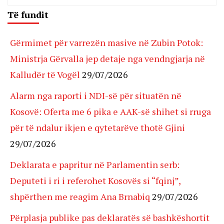
Të fundit
Gërmimet për varrezën masive në Zubin Potok:
Ministrja Gërvalla jep detaje nga vendngjarja në
Kalludër të Vogël
29/07/2026
Alarm nga raporti i NDI-së për situatën në
Kosovë: Oferta me 6 pika e AAK-së shihet si rruga
për të ndalur ikjen e qytetarëve thotë Gjini
29/07/2026
Deklarata e papritur në Parlamentin serb:
Deputeti i ri i referohet Kosovës si “fqinj”,
shpërthen me reagim Ana Brnabiq
29/07/2026
Përplasja publike pas deklaratës së bashkëshortit