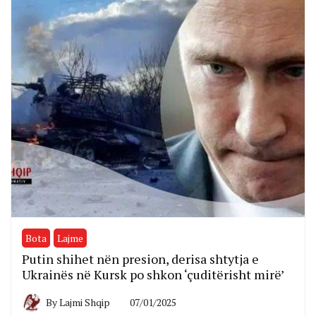
Bota
Lajme
Putin shihet nën presion, derisa shtytja e
Ukrainës në Kursk po shkon ‘çuditërisht mirë’
By
Lajmi Shqip
07/01/2025