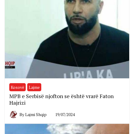
Kosovë
Lajme
MPB e Serbisë njofton se është vrarë Faton
Hajrizi
By
Lajmi Shqip
19/07/2024