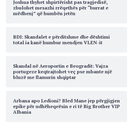
Joshua thyhet shpirtërisht pas tragjedisë,
zbulohet mesazhi rrëqethës për “burrat e
mëdhenj” që humbën jetën
BDI: Skandalet e përditshme dhe dështimi
total ia kanë humbur mendjen VLEN-it
Skandal në Aeroportin e Beogradit: Vajza
portugeze keqtrajtohet veç pse mbante një
bluzë me flamurin shqiptar
Arbana apo Ledioni? Bled Mane jep përgjigjen
epike për udhëheqeësin e ri të Big Brother VIP
Albania