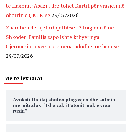
të Haxhiut: Abazi i drejtohet Kurtit për vrasjen në
oborrin e QKUK-së
29/07/2026
Zbardhen detajet rrëqethëse të tragjedisë në
Shkodër: Familja sapo ishte kthyer nga
Gjermania, arsyeja pse nëna ndodhej në banesë
29/07/2026
Më të lexuarat
Avokati Halilaj zbulon plagosjen dhe sulmin
me mitraloz: “Isha cak i Fatonit, nuk e vrau
rusin”