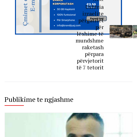
Ushtria
izraelite
përgatitet
për
lëshime të
mundshme
raketash
përpara
përvjetorit
të 7 tetorit
Publikime te ngjashme