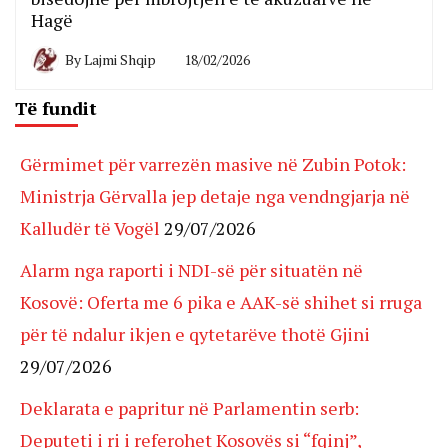
Hagë
By
Lajmi Shqip
18/02/2026
Të fundit
Gërmimet për varrezën masive në Zubin Potok:
Ministrja Gërvalla jep detaje nga vendngjarja në
Kalludër të Vogël
29/07/2026
Alarm nga raporti i NDI-së për situatën në
Kosovë: Oferta me 6 pika e AAK-së shihet si rruga
për të ndalur ikjen e qytetarëve thotë Gjini
29/07/2026
Deklarata e papritur në Parlamentin serb:
Deputeti i ri i referohet Kosovës si “fqinj”,