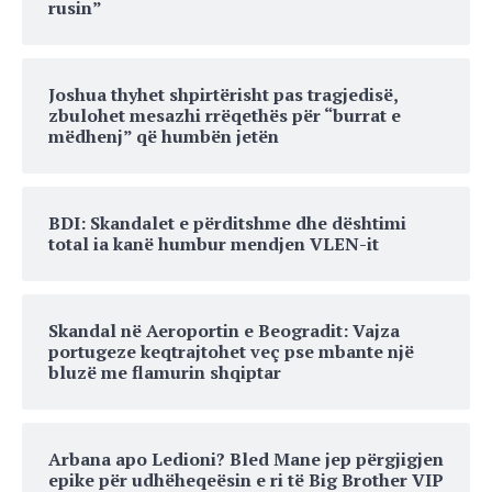
rusin”
Joshua thyhet shpirtërisht pas tragjedisë,
zbulohet mesazhi rrëqethës për “burrat e
mëdhenj” që humbën jetën
BDI: Skandalet e përditshme dhe dështimi
total ia kanë humbur mendjen VLEN-it
Skandal në Aeroportin e Beogradit: Vajza
portugeze keqtrajtohet veç pse mbante një
bluzë me flamurin shqiptar
Arbana apo Ledioni? Bled Mane jep përgjigjen
epike për udhëheqeësin e ri të Big Brother VIP