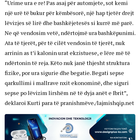
“Urime ura e re! Pas asaj për automjete, sot kemi
një urë të bukur për këmbësorë, një hap tjetër drejt
lëvizjes së lirë dhe bashkëjetesës si kurrë më parë.
Ne që vendosim vetë, ndërtojmë ura bashkëpunimi.
Ata të tjerët, për të cilët vendosin të tjerët, nuk
arrinin as t’i kalonin urat ekzistuese, e lëre më të
ndërtonin të reja. Këto nuk janë thjesht struktura
fizike, por ura sigurie dhe begatie. Begati sepse
qarkullimi i mallrave nxit ekonominë, dhe siguri
sepse po lëvizim lirshëm në të dyja anët e Ibrit”,
deklaroi Kurti para të pranishmëve./lajmishqip.net