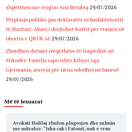
shpërthen me reagim Ana Brnabiq
29/07/2026
Përplasja publike pas deklaratës së bashkëshortit
të Haxhiut: Abazi i drejtohet Kurtit për vrasjen në
oborrin e QKUK-së
29/07/2026
Zbardhen detajet rrëqethëse të tragjedisë në
Shkodër: Familja sapo ishte kthyer nga
Gjermania, arsyeja pse nëna ndodhej në banesë
29/07/2026
Më të lexuarat
Avokati Halilaj zbulon plagosjen dhe sulmin
me mitraloz: “Isha cak i Fatonit, nuk e vrau