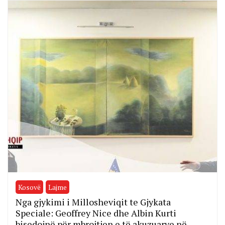
Kosovë
Lajme
Nga gjykimi i Millosheviqit te Gjykata
Speciale: Geoffrey Nice dhe Albin Kurti
bisedojnë për mbrojtjen e të akuzuarve në