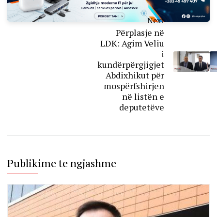
Next
Përplasje në
LDK: Agim Veliu
i
kundërpërgjigjet
Abdixhikut për
mospërfshirjen
në listën e
deputetëve
Publikime te ngjashme