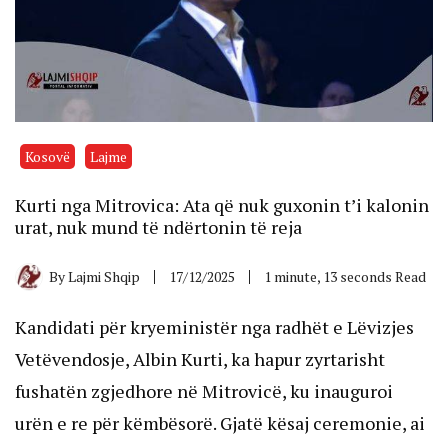
Kosovë
Lajme
Kurti nga Mitrovica: Ata që nuk guxonin t’i kalonin
urat, nuk mund të ndërtonin të reja
By
Lajmi Shqip
17/12/2025
1 minute, 13 seconds Read
Kandidati për kryeministër nga radhët e Lëvizjes
Vetëvendosje, Albin Kurti, ka hapur zyrtarisht
fushatën zgjedhore në Mitrovicë, ku inauguroi
urën e re për këmbësorë. Gjatë kësaj ceremonie, ai