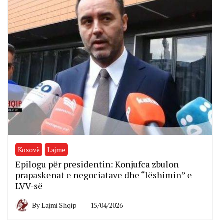
Kosovë
Lajme
Epilogu për presidentin: Konjufca zbulon
prapaskenat e negociatave dhe “lëshimin” e
LVV-së
By
Lajmi Shqip
15/04/2026